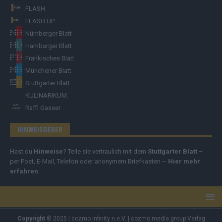
FLASH
FLASH UP
Nürnberger Blatt
Hamburger Blatt
Fränkisches Blatt
Münchener Blatt
Stuttgarter Blatt
KULINARIKUM.
Raffi Gasser
HINWEISGEBER
Hast du
Hinweise
? Teile sie vertraulich mit dem
Stuttgarter Blatt
–
per Post, E-Mail, Telefon oder anonymem Briefkasten –
Hier mehr
erfahren
.
Copyright
© 2025 | cozmo infinity n.e.V. | cozmo media group Verlag