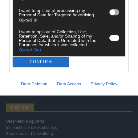
Wirtschaft
I want to opt-out of processing my
Ratgeber
Personal Data for Targeted Advertising.
Wissen
Opted In
Extra
Kommentar
I want to opt-out of Collection, Use,
Retention, Sale, and/or Sharing of my
Streams & Storys
Personal Data that Is Unrelated with the
Eurovision
Purposes for which it was collected.
Opted Out
FLASH – DAS VIDEOPORTAL
CONFIRM
Data Deletion
Data Access
Privacy Policy
ÜBER UNS
Unternehmensporträt
Ehtikrichtlinie & Faktencheck
Redaktion und Verwaltung