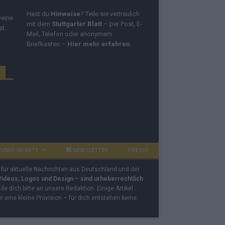
Hast du
Hinweise
? Teile sie vertraulich
Deine
mit dem
Stuttgarter Blatt
– per Post, E-
st.
Mail, Telefon oder anonymem
Briefkasten –
Hier mehr erfahren
.
OZMO INFINITY
NEWSLETTER
PRESSE
 für aktuelle Nachrichten aus Deutschland und der
 Videos, Logos und Design – sind urheberrechtlich
e dich bitte an unsere Redaktion. Einige Artikel
ir eine kleine Provision – für dich entstehen keine