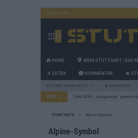
AUGUST 2026
HOME
MEIN STUTTGART | DAS 
EXTRA
KOMMENTAR
ST
COZMO MEDIA GROUP
MEDIADATEN
FEED
[ Mai 2026 ]
„Bangaranga“ gewinnt den
Fragen
EUROVISION
STARTSEITE
Alpine-Symbol
[ Mai 2026 ]
Von JJ bis Lordi: Das si
[ Mai 2026 ]
Finnland auf Platz 17, De
Alpine-Symbol