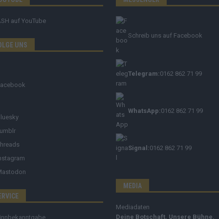
ASH
auf YouTube
Schreib uns auf Facebook
OLGE UNS
Telegram:
0162 862 71 99
Facebook
WhatsApp:
0162 862 71 99
luesky
umblr
hreads
Signal:
0162 862 71 99
nstagram
Mastodon
MEDIA
ERVICE
Mediadaten
Deine Botschaft. Unsere Bühne.
innbekanntgabe