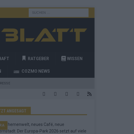
HAFT
RATGEBER
WISSEN
N
COZMO NEWS
RESSE
TZT ANGESAGT
RA