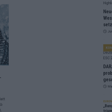
d Favorit, Australien überrascht – alle Acts und unsere Prognose
Neu
Wes
setz
ng, Jurys – die Geschichte der ESC-Wertung als Spiegel des
Ju
ualifikanten, vier Big-Four-Länder, ein Gastgeber – alle Acts im
KO
nknown“, Walzer zu kurz, Moderation zu provinziell – das Fazit zum
DARA
prob
–
le 2: Dänemark vorne, Aserbaidschan chancenlos – Zypern
gesc
Ma
 Café, neue Westernstadt: Der Europa-Park 2026 setzt auf viele
att
EUROV
Ab
„Ban
,
trium
srael problematisch, Deutschland strukturell gescheitert – das