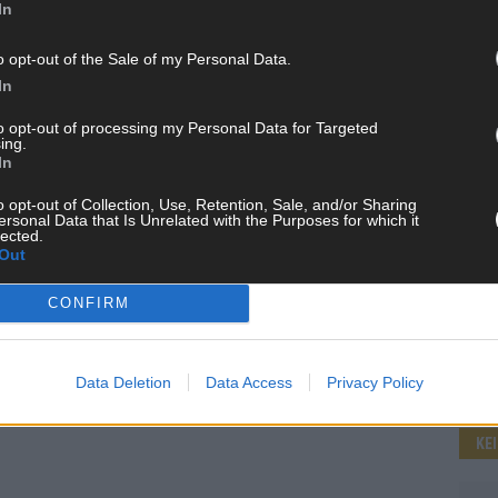
In
o opt-out of the Sale of my Personal Data.
WE
In
to opt-out of processing my Personal Data for Targeted
ing.
In
o opt-out of Collection, Use, Retention, Sale, and/or Sharing
ersonal Data that Is Unrelated with the Purposes for which it
lected.
Out
CONFIRM
Data Deletion
Data Access
Privacy Policy
KE