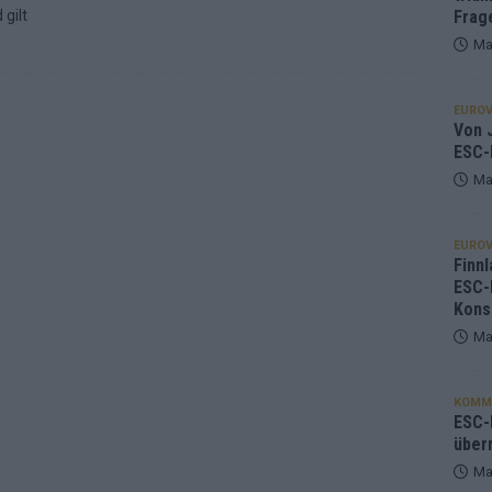
gilt
Frag
Ma
EUROV
Von J
ESC-
Ma
EUROV
Finnl
ESC-
Kons
Ma
KOMM
ESC-F
über
Ma