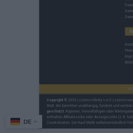
Date
Date
Date
R
Kont
Pres
Imp
Bild
C
Copyright
© 2025 | cozmo infinity n.e.V. | cozmo me
Welt. Wir berichten unabhängig, fundiert und verstä
geschützt
. Kopieren, Vervielfältigen oder Weiterge
enthalten Affiliate-Links oder Anzeige-Links (z. B. fa
DE
Zusatzkosten. Der Kauf bleibt selbstverständlich frei