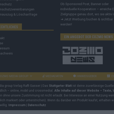
Ob Sponsored Post, Banner oder
nschutz
individuelle Kooperation – erreiche 
nschutzvereinbarungen
Zielgruppe genau dort, wo sie aktiv i
nauszug & Löschanfrage
➔
Jetzt Werbung buchen & sichtbar
werden!
ECHTLICHES
EIN ANGEBOT DER COZMO NEWS
akt
se
ressum
nachweis
OZMO MEDIA GROUP
MEDIADATEN
HINWEISGEBER
C
dia group Verlag Raffi Gasser | Das
Stuttgarter Blatt
ist deine zuverlässige Quelle
ndlich – online, mobil und crossmedial.
Alle Inhalte auf dieser Website – Texte,
ben ohne unsere Zustimmung ist nicht erlaubt. Bei Interesse an einer Nutzung wend
rblich markiert oder unterstrichen). Wenn du darüber ein Produkt kaufst, erhalten w
willig.
Impressum
|
Datenschutz