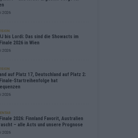
en
i 2026
ISION
J bis Lordi: Das sind die Showacts im
Finale 2026 in Wien
i 2026
ISION
and auf Platz 17, Deutschland auf Platz 2:
Finale-Startreihenfolge hat
equenzen
i 2026
ENTAR
inale 2026: Finnland Favorit, Australien
rascht – alle Acts und unsere Prognose
i 2026