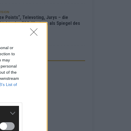
ISION
e Points“, Televoting, Jurys – die
hichte der ESC-Wertung als Spiegel des
bewerbs
i 2026
sonal or
ection to
ZEIGE
ou may
 personal
out of the
 downstream
B’s List of