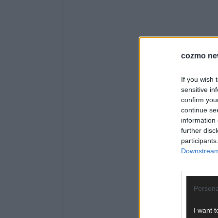
cozmo ne
If you wish 
sensitive in
confirm you
continue se
information 
further disc
participants
Downstream 
Persona
I want t