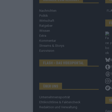
Nachrichten
FL
Politik
Wirtschaft
F
Ratgeber
Wissen
Extra
Kommentar
Streams & Storys
Eurovision
B
FLASH – DAS VIDEOPORTAL
T
T
I
ÜBER UNS
Unternehmensporträt
S
Ehtikrichtlinie & Faktencheck
Redaktion und Verwaltung
Gew