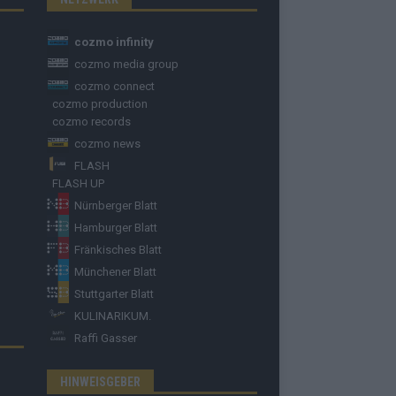
cozmo infinity
cozmo media group
cozmo connect
cozmo production
cozmo records
cozmo news
FLASH
FLASH UP
Nürnberger Blatt
Hamburger Blatt
Fränkisches Blatt
Münchener Blatt
Stuttgarter Blatt
KULINARIKUM.
Raffi Gasser
HINWEISGEBER