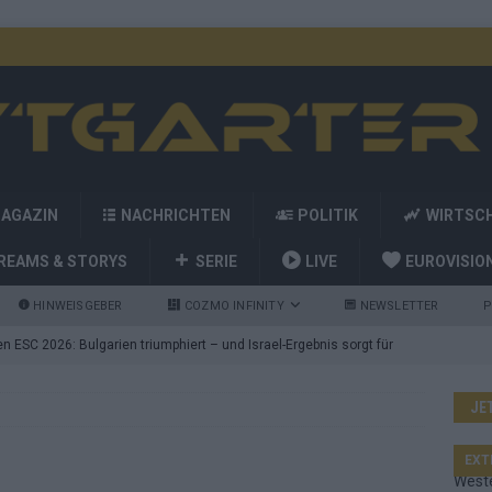
MAGAZIN
NACHRICHTEN
POLITIK
WIRTSC
REAMS & STORYS
SERIE
LIVE
EUROVISIO
HINWEISGEBER
COZMO INFINITY
NEWSLETTER
P
 ESC 2026: Bulgarien triumphiert – und Israel-Ergebnis sorgt für
JE
nd die Showacts im ESC-Finale 2026 in Wien
EUROVISION
utschland auf Platz 2: ESC-Finale-Startreihenfolge hat
EXT