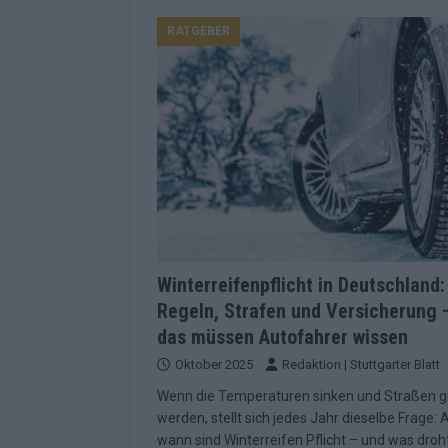
Konsequenzen
EUROVISION
RATGEBER
[ Mai 2026 ]
ESC-Finale 2026: Finnlan
KOMMENTAR
[ Mai 2026 ]
„Douze Points“, Televoti
Wettbewerbs
EUROVISION
[ Mai 2026 ]
ESC-Finale komplett: 20 Q
Überblick
EUROVISION
[ Mai 2026 ]
ESC 2026: JJ performt „U
zweiten Halbfinale
KOMMENTAR
Winterreifenpflicht in Deutschland:
Regeln, Strafen und Versicherung 
[ Mai 2026 ]
Quoten vor ESC-Halbfina
das müssen Autofahrer wissen
überrascht negativ
EXTRA
Oktober 2025
Redaktion | Stuttgarter Blatt
[ Juni 2026 ]
Neue Themenwelt, neues
Wenn die Temperaturen sinken und Straßen gl
Highlights
EXTRA
werden, stellt sich jedes Jahr dieselbe Frage: 
wann sind Winterreifen Pflicht – und was droht
[ Mai 2026 ]
DARA gewinnt verdient, I