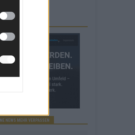
RBE BEI UNS!
INE NEWS MEHR VERPASSEN