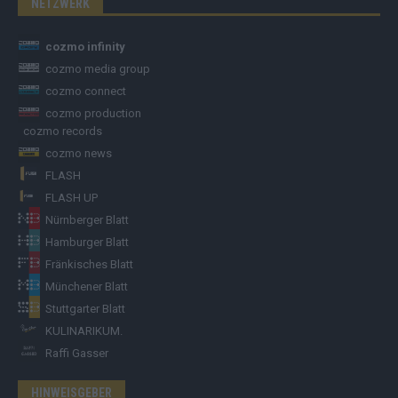
NETZWERK
cozmo infinity
cozmo media group
cozmo connect
cozmo production
cozmo records
cozmo news
FLASH
FLASH UP
Nürnberger Blatt
Hamburger Blatt
Fränkisches Blatt
Münchener Blatt
Stuttgarter Blatt
KULINARIKUM.
Raffi Gasser
HINWEISGEBER