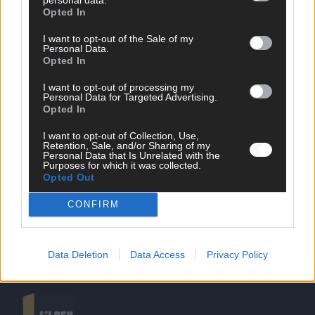
Opted In
I want to opt-out of the Sale of my
Personal Data.
Opted In
SCHNELL ZUM RESSORT
I want to opt-out of processing my
Personal Data for Targeted Advertising.
Opted In
Nachrichten
Politik
I want to opt-out of Collection, Use,
Wirtschaft
Retention, Sale, and/or Sharing of my
Personal Data that Is Unrelated with the
Ratgeber
Purposes for which it was collected.
Wissen
Opted Out
Extra
Kommentar
CONFIRM
Streams & Storys
Eurovision
Data Deletion
Data Access
Privacy Policy
FLASH – DAS VIDEOPORTAL