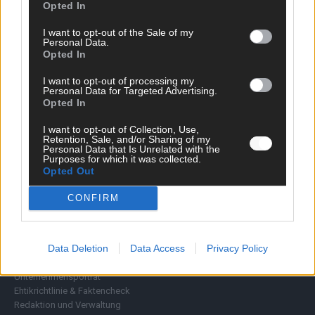
Opted In
Wirtschaft
Ratgeber
I want to opt-out of the Sale of my
Wissen
Personal Data.
Opted In
Extra
Kommentar
I want to opt-out of processing my
Streams & Storys
Personal Data for Targeted Advertising.
Eurovision
Opted In
FLASH – DAS VIDEOPORTAL
I want to opt-out of Collection, Use,
Retention, Sale, and/or Sharing of my
Personal Data that Is Unrelated with the
Purposes for which it was collected.
Opted Out
CONFIRM
ÜBER UNS
Data Deletion
Data Access
Privacy Policy
Unternehmensporträt
Ehtikrichtlinie & Faktencheck
Redaktion und Verwaltung