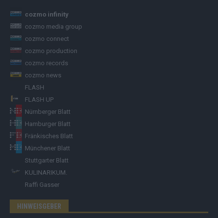
cozmo infinity
cozmo media group
cozmo connect
cozmo production
cozmo records
cozmo news
FLASH
FLASH UP
Nürnberger Blatt
Hamburger Blatt
Fränkisches Blatt
Münchener Blatt
Stuttgarter Blatt
KULINARIKUM.
Raffi Gasser
HINWEISGEBER