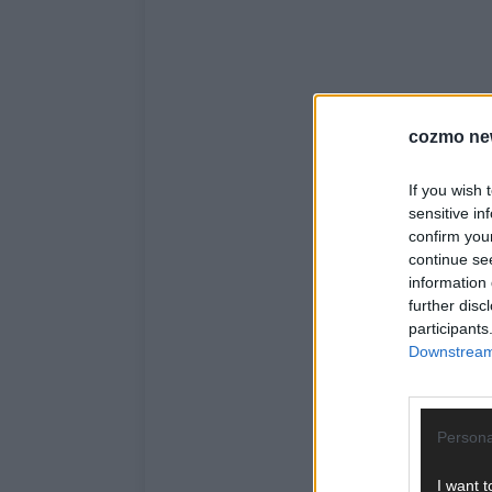
cozmo ne
If you wish 
sensitive in
confirm you
continue se
information 
further disc
participants
Downstream 
Persona
I want t