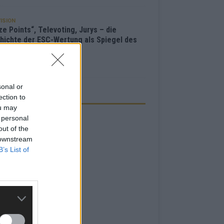
ISION
e Points“, Televoting, Jurys – die
hichte der ESC-Wertung als Spiegel des
bewerbs
i 2026
sonal or
ection to
ZEIGE
ou may
 personal
out of the
 downstream
B’s List of