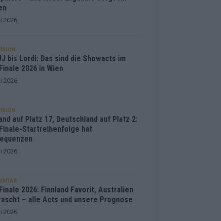
en
i 2026
ISION
J bis Lordi: Das sind die Showacts im
Finale 2026 in Wien
i 2026
ISION
and auf Platz 17, Deutschland auf Platz 2:
Finale-Startreihenfolge hat
equenzen
i 2026
ENTAR
inale 2026: Finnland Favorit, Australien
rascht – alle Acts und unsere Prognose
i 2026