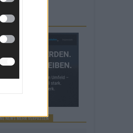
RBE BEI UNS!
INE NEWS MEHR VERPASSEN