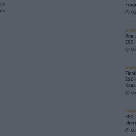
von
Frag
von
Ma
EUROV
Von J
ESC-
Ma
EUROV
Finnl
ESC-
Kons
Ma
KOMM
ESC-F
über
Ma