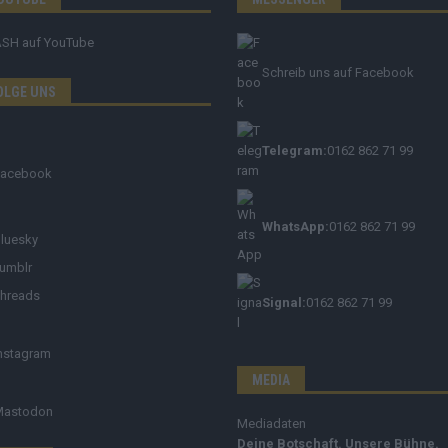
ASH
auf YouTube
Schreib uns auf Facebook
OLGE UNS
Telegram:
0162 862 71 99
Facebook
WhatsApp:
0162 862 71 99
luesky
umblr
hreads
Signal:
0162 862 71 99
nstagram
MEDIA
Mastodon
Mediadaten
Deine Botschaft. Unsere Bühne.