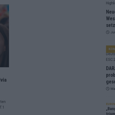
d Favorit, Australien überrascht – alle Acts und unsere Prognose
Neu
Wes
setz
ng, Jurys – die Geschichte der ESC-Wertung als Spiegel des
Ju
ualifikanten, vier Big-Four-Länder, ein Gastgeber – alle Acts im
KO
nknown“, Walzer zu kurz, Moderation zu provinziell – das Fazit zum
DARA
prob
lvia
le 2: Dänemark vorne, Aserbaidschan chancenlos – Zypern
gesc
Ma
 Café, neue Westernstadt: Der Europa-Park 2026 setzt auf viele
hten
EUROV
T.1
„Ban
trium
srael problematisch, Deutschland strukturell gescheitert – das