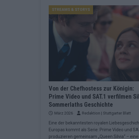
Konsequenzen
EUROVISION
STREAMS & STORYS
[ Mai 2026 ]
ESC-Finale 2026: Finnlan
KOMMENTAR
[ Mai 2026 ]
„Douze Points“, Televoti
Wettbewerbs
EUROVISION
[ Mai 2026 ]
ESC-Finale komplett: 20 Q
Überblick
EUROVISION
[ Mai 2026 ]
ESC 2026: JJ performt „U
zweiten Halbfinale
KOMMENTAR
Von der Chefhostess zur Königin:
Prime Video und SAT.1 verfilmen Si
[ Mai 2026 ]
Quoten vor ESC-Halbfina
Sommerlaths Geschichte
überrascht negativ
EXTRA
März 2026
Redaktion | Stuttgarter Blatt
[ Juni 2026 ]
Neue Themenwelt, neues
Eine der bekanntesten royalen Liebesgeschic
Highlights
EXTRA
Europas kommt als Serie: Prime Video und SA
produzieren gemeinsam „Queen Silvia“ – eine
[ Mai 2026 ]
DARA gewinnt verdient, I