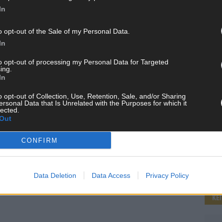
In
o opt-out of the Sale of my Personal Data.
WE
In
to opt-out of processing my Personal Data for Targeted
ing.
In
o opt-out of Collection, Use, Retention, Sale, and/or Sharing
ersonal Data that Is Unrelated with the Purposes for which it
lected.
Out
CONFIRM
Data Deletion
Data Access
Privacy Policy
KE