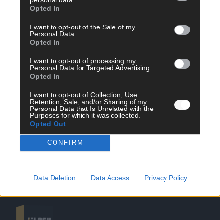
Opted In
I want to opt-out of the Sale of my
Personal Data.
Opted In
SCHNELL ZUM RESSORT
I want to opt-out of processing my
Personal Data for Targeted Advertising.
Opted In
Nachrichten
Politik
I want to opt-out of Collection, Use,
Wirtschaft
Retention, Sale, and/or Sharing of my
Personal Data that Is Unrelated with the
Ratgeber
Purposes for which it was collected.
Wissen
Opted Out
Extra
Kommentar
CONFIRM
Streams & Storys
Eurovision
Data Deletion
Data Access
Privacy Policy
FLASH – DAS VIDEOPORTAL