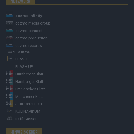
NETZWERK
cozmo infinity
cozmo media group
cozmo connect
cozmo production
cozmo records
cozmo news
FLASH
FLASH UP
Nürnberger Blatt
Hamburger Blatt
Fränkisches Blatt
Münchener Blatt
Stuttgarter Blatt
KULINARIKUM.
Raffi Gasser
HINWEISGEBER