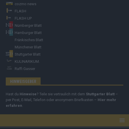
cozmo news
FLASH
FLASH UP
Nürnberger Blatt
Hamburger Blatt
Fränkisches Blatt
Münchener Blatt
Stuttgarter Blatt
KULINARIKUM.
Raffi Gasser
HINWEISGEBER
Hast du
Hinweise
? Teile sie vertraulich mit dem
Stuttgarter Blatt
–
per Post, E-Mail, Telefon oder anonymem Briefkasten –
Hier mehr
erfahren
.