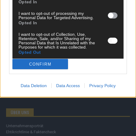
Opted In
SCHNELL ZUM RESSORT
I want to opt-out of processing my
Personal Data for Targeted Advertising.
Opted In
Nachrichten
Politik
I want to opt-out of Collection, Use,
Wirtschaft
Retention, Sale, and/or Sharing of my
Ratgeber
Personal Data that Is Unrelated with the
Purposes for which it was collected.
Wissen
Opted Out
Extra
Kommentar
CONFIRM
Streams & Storys
Eurovision
Data Deletion
Data Access
Privacy Policy
FLASH – DAS VIDEOPORTAL
ÜBER UNS
Unternehmensporträt
Ehtikrichtlinie & Faktencheck