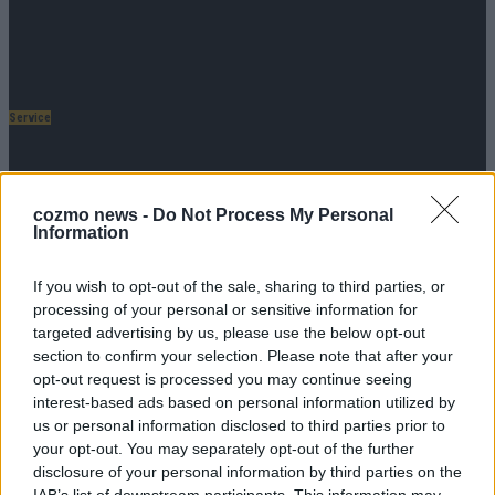
Threads
Instagram
Mastodon
Service
Gewinnbekanntgabe
Datenschutz
Datenschutzvereinbarungen
cozmo news -
Do Not Process My Personal
Datenauszug & Löschanfrage
Information
Rechtliches
If you wish to opt-out of the sale, sharing to third parties, or
processing of your personal or sensitive information for
Kontakt
targeted advertising by us, please use the below opt-out
Presse
section to confirm your selection. Please note that after your
Impressum
Bildnachweis
opt-out request is processed you may continue seeing
interest-based ads based on personal information utilized by
us or personal information disclosed to third parties prior to
Messenger
your opt-out. You may separately opt-out of the further
Schreib uns auf Facebook
disclosure of your personal information by third parties on the