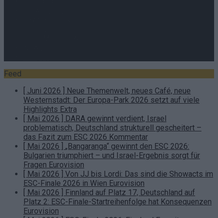
Mediadaten
Hinweisgeber
cozmo infinity
Verein
Mitglied werden!
Newsletter
Presse
Feed
[ Juni 2026 ]
Neue Themenwelt, neues Café, neue
Westernstadt: Der Europa-Park 2026 setzt auf viele
Highlights
Extra
[ Mai 2026 ]
DARA gewinnt verdient, Israel
problematisch, Deutschland strukturell gescheitert –
das Fazit zum ESC 2026
Kommentar
[ Mai 2026 ]
„Bangaranga“ gewinnt den ESC 2026:
Bulgarien triumphiert – und Israel-Ergebnis sorgt für
Fragen
Eurovision
[ Mai 2026 ]
Von JJ bis Lordi: Das sind die Showacts im
ESC-Finale 2026 in Wien
Eurovision
[ Mai 2026 ]
Finnland auf Platz 17, Deutschland auf
Platz 2: ESC-Finale-Startreihenfolge hat Konsequenzen
Eurovision