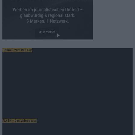
Schnell zum Ressort
Nachrichten
Politik
Wirtschaft
Ratgeber
Wissen
Extra
Kommentar
Streams & Storys
Eurovision
FLASH – Das Videoportal