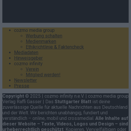
Hast du
Hinweise
? Teile sie vertraulich mit dem
Stuttgarter
Blatt
– per Post, E-Mail, Telefon oder anonymem Briefkasten
–
Hier mehr erfahren
.
cozmo media group
Werbung schalten
Medienmarken
Ethikrichtlinie & Faktencheck
Mediadaten
Hinweisgeber
cozmo infinity
Verein
Mitglied werden!
Newsletter
Presse
Copyright
© 2025 | cozmo infinity n.e.V. | cozmo media group
Verlag Raffi Gasser | Das
Stuttgarter Blatt
ist deine
zuverlässige Quelle für aktuelle Nachrichten aus Deutschland
und der Welt. Wir berichten unabhängig, fundiert und
verständlich – online, mobil und crossmedial.
Alle Inhalte auf
dieser Website – Texte, Videos, Logos und Design – sind
urheberrechtlich geschützt
. Kopieren, Vervielfältigen oder