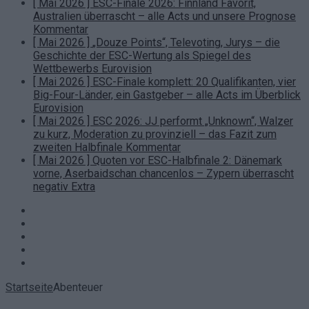
[ Mai 2026 ]
ESC-Finale 2026: Finnland Favorit,
Australien überrascht – alle Acts und unsere Prognose
Kommentar
[ Mai 2026 ]
„Douze Points“, Televoting, Jurys – die
Geschichte der ESC-Wertung als Spiegel des
Wettbewerbs
Eurovision
[ Mai 2026 ]
ESC-Finale komplett: 20 Qualifikanten, vier
Big-Four-Länder, ein Gastgeber – alle Acts im Überblick
Eurovision
[ Mai 2026 ]
ESC 2026: JJ performt „Unknown“, Walzer
zu kurz, Moderation zu provinziell – das Fazit zum
zweiten Halbfinale
Kommentar
[ Mai 2026 ]
Quoten vor ESC-Halbfinale 2: Dänemark
vorne, Aserbaidschan chancenlos – Zypern überrascht
negativ
Extra
Facebook
YouTube
Instagram
WhatsApp
RSS
Startseite
Abenteuer