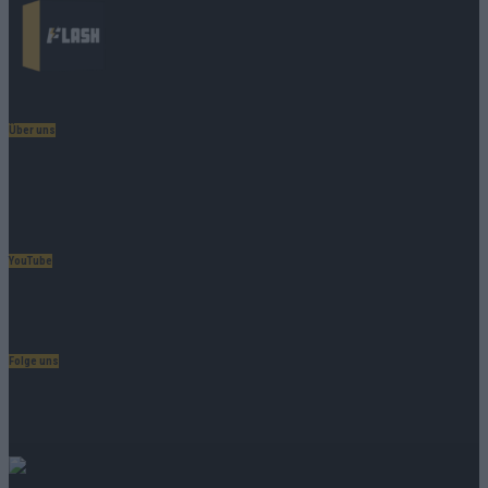
Über uns
Unternehmensporträt
Ehtikrichtlinie & Faktencheck
Redaktion und Verwaltung
YouTube
FLASH
auf YouTube
Folge uns
Facebook
Bluesky
Tumblr