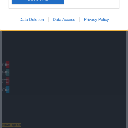
cozmo infinity
cozmo media group
Data Deletion
Data Access
Privacy Policy
cozmo connect
cozmo production
cozmo records
cozmo news
FLASH
FLASH UP
Nürnberger Blatt
Hamburger Blatt
Fränkisches Blatt
Münchener Blatt
Stuttgarter Blatt
KULINARIKUM.
Raffi Gasser
Hinweisgeber