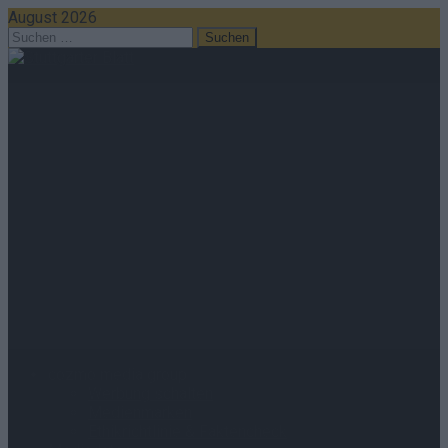
August 2026
Suchen
nach:
Home
Mein Stuttgart | Das Magazin
Nachrichten
Politik
Wirtschaft
Ratgeber
Wissen
Extra
Kommentar
Streams & Storys
Serie
Live
Eurovision
cozmo news
cozmo media group
Werbung schalten
Medienmarken
Ethikrichtlinie & Faktencheck