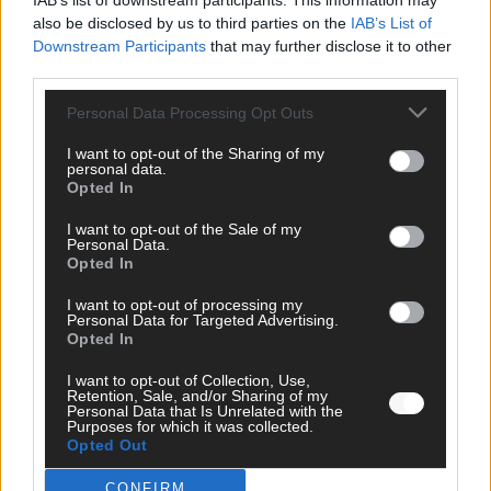
IAB’s list of downstream participants. This information may
Telegram:
0162 862 71 99
also be disclosed by us to third parties on the
IAB’s List of
Downstream Participants
that may further disclose it to other
WhatsApp:
0162 862 71 99
third parties.
Signal:
0162 862 71 99
Personal Data Processing Opt Outs
Media
I want to opt-out of the Sharing of my
personal data.
Mediadaten
Opted In
Deine Botschaft. Unsere Bühne.
Ob Sponsored Post, Banner oder individuelle Kooperation –
I want to opt-out of the Sale of my
erreiche Deine Zielgruppe genau dort, wo sie aktiv ist.
Personal Data.
➔
Jetzt Werbung buchen & sichtbar werden!
Opted In
I want to opt-out of processing my
Ein Angebot der cozmo news
Personal Data for Targeted Advertising.
Opted In
I want to opt-out of Collection, Use,
Retention, Sale, and/or Sharing of my
Personal Data that Is Unrelated with the
Purposes for which it was collected.
Opted Out
Netzwerk
CONFIRM