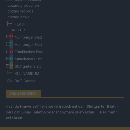
cozmo production
cozmo records
cozmo news
FLASH
FLASH UP
Nürnberger Blatt
Hamburger Blatt
Fränkisches Blatt
Münchener Blatt
Stuttgarter Blatt
KULINARIKUM.
Raffi Gasser
HINWEISGEBER
Hast du
Hinweise
? Teile sie vertraulich mit dem
Stuttgarter Blatt
–
per Post, E-Mail, Telefon oder anonymem Briefkasten –
Hier mehr
erfahren
.