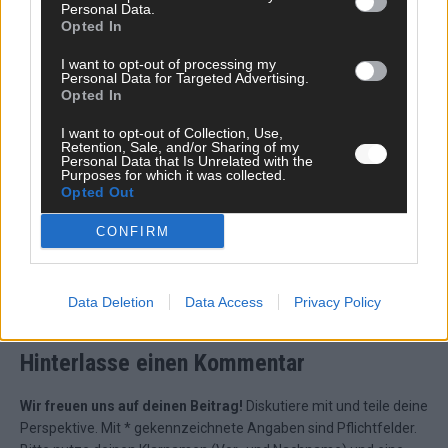
Personal Data.
Opted In
I want to opt-out of processing my
Über Redaktion | Stuttgarter Blatt
557 Artikel
Personal Data for Targeted Advertising.
Opted In
Das Stuttgarter Blatt ist eine unabhängige, digitale
Nachrichtenplattform mit Sitz in Stuttgart. Unsere Redaktion
I want to opt-out of Collection, Use,
berichtet fundiert, verständlich und aktuell über das Geschehen
Retention, Sale, and/or Sharing of my
Personal Data that Is Unrelated with the
in der Region, in Deutschland und der Welt. Wir verbinden
Purposes for which it was collected.
klassisches journalistisches Handwerk mit modernen
Opted Out
Erzählformen – klar, zuverlässig und nah an den Menschen.
CONFIRM
Data Deletion
Data Access
Privacy Policy
KOMMENTARE
Hinterlasse einen Kommentar
Wir freuen uns auf deinen Beitrag!
Diskutiere mit und teile deine
Perspektive. Mit * gekennzeichnete Angaben sind Pflichtfelder.