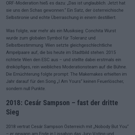
ORF-Moderation hieß es dazu: „Das ist unglaublich. Jetzt hat
sie uns den Schas gewonnen.“ Ein Satz, der österreichische
Selbstironie und echte Überraschung in einem destilliert.
Was folgte, war mehr als ein Musiksieg: Conchita Wurst
wurde zum globalen Symbol für Toleranz und
Selbstbestimmung. Wien setzte gleichgeschlechtliche
Ampelpaare auf, die bis heute im Stadtbild stehen. 2015
richtete Wien den ESC aus – und stellte dabei erstmals ein
dreiköpfiges, rein weibliches Moderationsteam auf die Bühne.
Die Ernüchterung folgte prompt: The Makemakes erhielten im
Jahr darauf für den Song „I Am Yours“ keinen Feuerlöscher,
sondern null Punkte.
2018: Cesár Sampson – fast der dritte
Sieg
2018 vertrat Cesár Sampson Österreich mit „Nobody But You“
– er gewann am Ende in Lissabon das Jury-Voting und