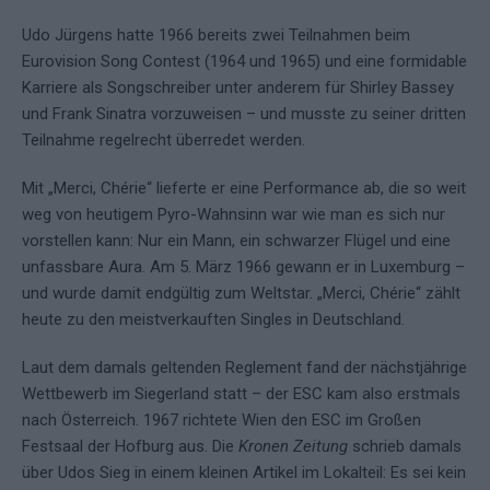
Udo Jürgens hatte 1966 bereits zwei Teilnahmen beim
Eurovision Song Contest (1964 und 1965) und eine formidable
Karriere als Songschreiber unter anderem für Shirley Bassey
und Frank Sinatra vorzuweisen – und musste zu seiner dritten
Teilnahme regelrecht überredet werden.
Mit „Merci, Chérie“ lieferte er eine Performance ab, die so weit
weg von heutigem Pyro-Wahnsinn war wie man es sich nur
vorstellen kann: Nur ein Mann, ein schwarzer Flügel und eine
unfassbare Aura. Am 5. März 1966 gewann er in Luxemburg –
und wurde damit endgültig zum Weltstar. „Merci, Chérie“ zählt
heute zu den meistverkauften Singles in Deutschland.
Laut dem damals geltenden Reglement fand der nächstjährige
Wettbewerb im Siegerland statt – der ESC kam also erstmals
nach Österreich. 1967 richtete Wien den ESC im Großen
Festsaal der Hofburg aus. Die
Kronen Zeitung
schrieb damals
über Udos Sieg in einem kleinen Artikel im Lokalteil: Es sei kein