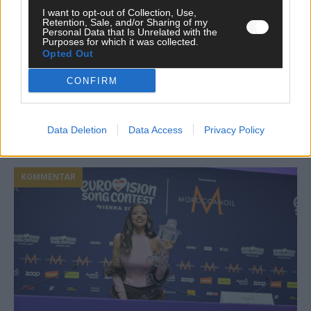
I want to opt-out of Collection, Use,
Retention, Sale, and/or Sharing of my
Personal Data that Is Unrelated with the
Purposes for which it was collected.
Opted Out
Neue Themenwelt, neues Café, neue
CONFIRM
Westernstadt: Der Europa-Park 2026 setzt auf
viele Highlights
Data Deletion
Data Access
Privacy Policy
Juni 2026
KOMMENTAR