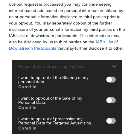
opt-out request is processed you may continue seeing
interest-based ads based on personal information utilized by
*
E-Mail
us or personal information disclosed to third parties prior to
your opt-out. You may separately opt-out of the further
disclosure of your personal information by third parties on the
Benachrichtige mich über nachfolgende Kommentare via E-
IAB’s list of downstream participants. This information may
Mail.
also be disclosed by us to third parties on the
IAB’s List of
Downstream Participants
that may further disclose it to other
Benachrichtige mich über neue Beiträge via E-Mail.
third parties.
Personal Data Processing Opt Outs
I want to opt-out of the Sharing of my
JETZT ANGESAGT
personal data.
Opted In
EXTRA
I want to opt-out of the Sale of my
Personal Data.
Opted In
I want to opt-out of processing my
Personal Data for Targeted Advertising.
Opted In