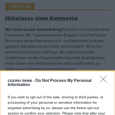
KOMMENTARE
Hinterlasse einen Kommentar
Wir freuen uns auf deinen Beitrag!
Diskutiere mit und teile deine
Perspektive. Mit * gekennzeichnete Angaben sind Pflichtfelder.
Bitte nutze deinen Klarnamen (Vor- und Nachname) und eine
gültige E-Mail-Adresse (wird nicht veröffentlicht). Wir prüfen
jeden Kommentar kurz. Beiträge, die unsere
Netiquette
respektieren, werden freigeschaltet; Hassrede, Beleidigungen,
Hetze, Spam oder Werbung werden nicht veröffentlicht. Es
gelten unsere
Datenschutzvereinbarungen
.
*
Kommentar
cozmo news -
Do Not Process My Personal
Information
If you wish to opt-out of the sale, sharing to third parties, or
processing of your personal or sensitive information for
targeted advertising by us, please use the below opt-out
section to confirm your selection. Please note that after your
*
Vor- und Nachname