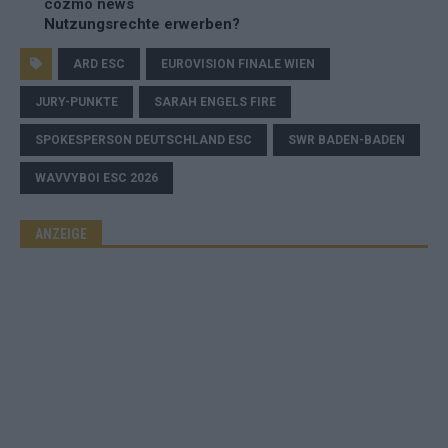
cozmo news
Nutzungsrechte erwerben?
ARD ESC
EUROVISION FINALE WIEN
JURY-PUNKTE
SARAH ENGELS FIRE
SPOKESPERSON DEUTSCHLAND ESC
SWR BADEN-BADEN
WAVVYBOI ESC 2026
ANZEIGE