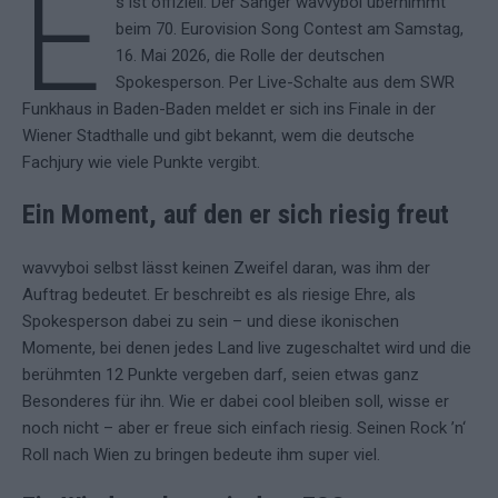
E
s ist offiziell: Der Sänger wavvyboi übernimmt
beim 70. Eurovision Song Contest am Samstag,
16. Mai 2026, die Rolle der deutschen
Spokesperson. Per Live-Schalte aus dem SWR
Funkhaus in Baden-Baden meldet er sich ins Finale in der
Wiener Stadthalle und gibt bekannt, wem die deutsche
Fachjury wie viele Punkte vergibt.
Ein Moment, auf den er sich riesig freut
wavvyboi selbst lässt keinen Zweifel daran, was ihm der
Auftrag bedeutet. Er beschreibt es als riesige Ehre, als
Spokesperson dabei zu sein – und diese ikonischen
Momente, bei denen jedes Land live zugeschaltet wird und die
berühmten 12 Punkte vergeben darf, seien etwas ganz
Besonderes für ihn. Wie er dabei cool bleiben soll, wisse er
noch nicht – aber er freue sich einfach riesig. Seinen Rock ’n‘
Roll nach Wien zu bringen bedeute ihm super viel.