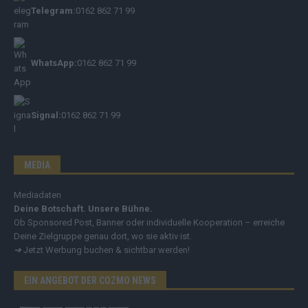
Telegram:
0162 862 71 99
WhatsApp:
0162 862 71 99
Signal:
0162 862 71 99
MEDIA
Mediadaten
Deine Botschaft. Unsere Bühne.
Ob Sponsored Post, Banner oder individuelle Kooperation – erreiche
Deine Zielgruppe genau dort, wo sie aktiv ist.
➔
Jetzt Werbung buchen & sichtbar werden!
EIN ANGEBOT DER COZMO NEWS