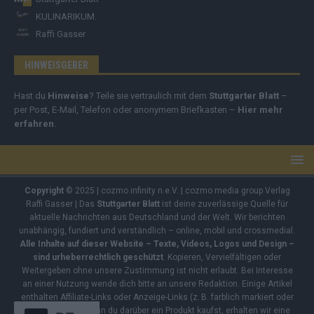
KULINARIKUM.
Raffi Gasser
HINWEISGEBER
Hast du
Hinweise
? Teile sie vertraulich mit dem
Stuttgarter Blatt
–
per Post, E-Mail, Telefon oder anonymem Briefkasten –
Hier mehr
erfahren
.
Copyright
© 2025 | cozmo infinity n.e.V. | cozmo media group Verlag
Raffi Gasser | Das
Stuttgarter Blatt
ist deine zuverlässige Quelle für
aktuelle Nachrichten aus Deutschland und der Welt. Wir berichten
unabhängig, fundiert und verständlich – online, mobil und crossmedial.
Alle Inhalte auf dieser Website – Texte, Videos, Logos und Design –
sind urheberrechtlich geschützt
. Kopieren, Vervielfältigen oder
Weitergeben ohne unsere Zustimmung ist nicht erlaubt. Bei Interesse
an einer Nutzung wende dich bitte an unsere Redaktion. Einige Artikel
enthalten Affiliate-Links oder Anzeige-Links (z. B. farblich markiert oder
unterstrichen). Wenn du darüber ein Produkt kaufst, erhalten wir eine