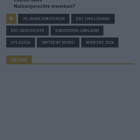
cozmo news
Nutzungsrechte erwerben?
70 JAHRE EUROVISION
ESC 1956 LUGANO
ESC GESCHICHTE
EUROVISION JUBILÄUM
LYS ASSIA
UNITED BY MUSIC
WIEN ESC 2026
ANZEIGE