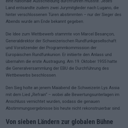
eine nationale Ausscheidung durchführen musste. Jedes
Land entsandte zudem zwei Jurymitglieder nach Lugano, die
hinter verschlossenen Türen abstimmten – nur der Sieger des
Abends wurde am Ende bekannt gegeben.
Die Idee zum Wettbewerb stammte von Marcel Besançon,
Generaldirektor der Schweizerischen Rundfunkgesellschaft
und Vorsitzender der Programmkommission der
Europäischen Rundfunkunion. Er initiierte den Anlass und
übernahm die erste Austragung. Am 19. Oktober 1955 hatte
die Generalversammlung der EBU die Durchführung des
Wettbewerbs beschlossen.
Den Sieg holte an jenem Maiabend die Schweizerin Lys Assia
mit dem Lied „Refrain“ – wobei alle Bewertungsunterlagen im
Anschluss vernichtet wurden, sodass die genauen
Abstimmungsergebnisse bis heute nicht rekonstruierbar sind.
Von sieben Ländern zur globalen Bühne