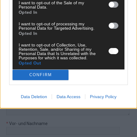
I want to opt-out of the Sale of my
Personal Data.
Hinterlasse einen Kommentar
Opted In
Wir freuen uns auf deinen Beitrag!
Diskutiere mit und teile deine
I want to opt-out of processing my
Personal Data for Targeted Advertising.
Perspektive. Mit * gekennzeichnete Angaben sind Pflichtfelder.
Opted In
Bitte nutze deinen Klarnamen (Vor- und Nachname) und eine
gültige E-Mail-Adresse (wird nicht veröffentlicht). Wir prüfen
I want to opt-out of Collection, Use,
Retention, Sale, and/or Sharing of my
jeden Kommentar kurz. Beiträge, die unsere
Netiquette
Personal Data that Is Unrelated with the
respektieren, werden freigeschaltet; Hassrede, Beleidigungen,
Purposes for which it was collected.
Hetze, Spam oder Werbung werden nicht veröffentlicht. Es
Opted Out
gelten unsere
Datenschutzvereinbarungen
.
CONFIRM
*
Kommentar
Data Deletion
Data Access
Privacy Policy
*
Vor- und Nachname