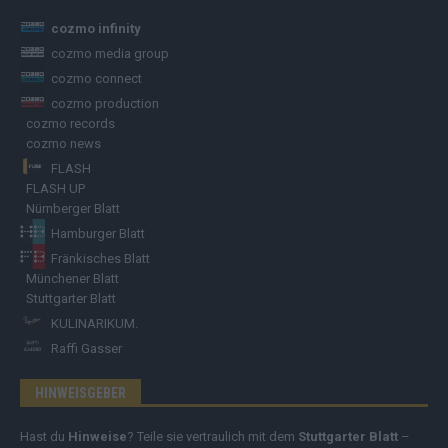
cozmo infinity
cozmo media group
cozmo connect
cozmo production
cozmo records
cozmo news
FLASH
FLASH UP
Nürnberger Blatt
Hamburger Blatt
Fränkisches Blatt
Münchener Blatt
Stuttgarter Blatt
KULINARIKUM.
Raffi Gasser
HINWEISGEBER
Hast du
Hinweise
? Teile sie vertraulich mit dem
Stuttgarter Blatt
–