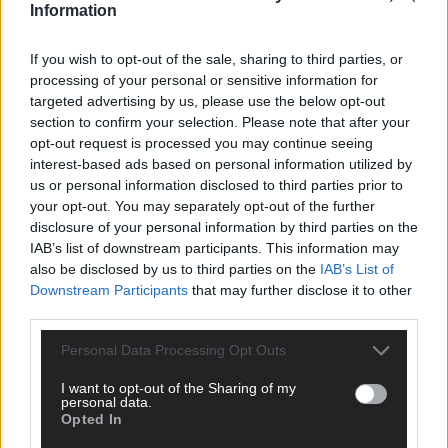
Information
If you wish to opt-out of the sale, sharing to third parties, or
processing of your personal or sensitive information for
targeted advertising by us, please use the below opt-out
section to confirm your selection. Please note that after your
opt-out request is processed you may continue seeing
interest-based ads based on personal information utilized by
Über Redaktion | Stuttgarter Blatt
557 Artikel
us or personal information disclosed to third parties prior to
your opt-out. You may separately opt-out of the further
Das Stuttgarter Blatt ist eine unabhängige, digitale
disclosure of your personal information by third parties on the
Nachrichtenplattform mit Sitz in Stuttgart. Unsere Redaktion
IAB’s list of downstream participants. This information may
berichtet fundiert, verständlich und aktuell über das Geschehen
also be disclosed by us to third parties on the
IAB’s List of
in der Region, in Deutschland und der Welt. Wir verbinden
Downstream Participants
that may further disclose it to other
klassisches journalistisches Handwerk mit modernen
third parties.
Erzählformen – klar, zuverlässig und nah an den Menschen.
Personal Data Processing Opt Outs
I want to opt-out of the Sharing of my
personal data.
Opted In
KOMMENTARE