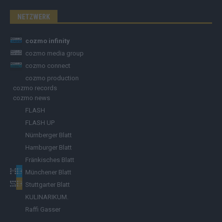
NETZWERK
cozmo infinity
cozmo media group
cozmo connect
cozmo production
cozmo records
cozmo news
FLASH
FLASH UP
Nürnberger Blatt
Hamburger Blatt
Fränkisches Blatt
Münchener Blatt
Stuttgarter Blatt
KULINARIKUM.
Raffi Gasser