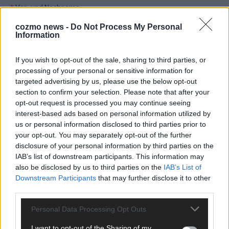
*
Vor- und Nachname
cozmo news -
Do Not Process My Personal
Information
*
E-Mail
If you wish to opt-out of the sale, sharing to third parties, or
Benachrichtige mich über nachfolgende Kommentare via E-
processing of your personal or sensitive information for
Mail.
targeted advertising by us, please use the below opt-out
section to confirm your selection. Please note that after your
Benachrichtige mich über neue Beiträge via E-Mail.
opt-out request is processed you may continue seeing
interest-based ads based on personal information utilized by
us or personal information disclosed to third parties prior to
your opt-out. You may separately opt-out of the further
disclosure of your personal information by third parties on the
JETZT ANGESAGT
IAB’s list of downstream participants. This information may
also be disclosed by us to third parties on the
IAB’s List of
EXTRA
Downstream Participants
that may further disclose it to other
third parties.
Personal Data Processing Opt Outs
I want to opt-out of the Sharing of my