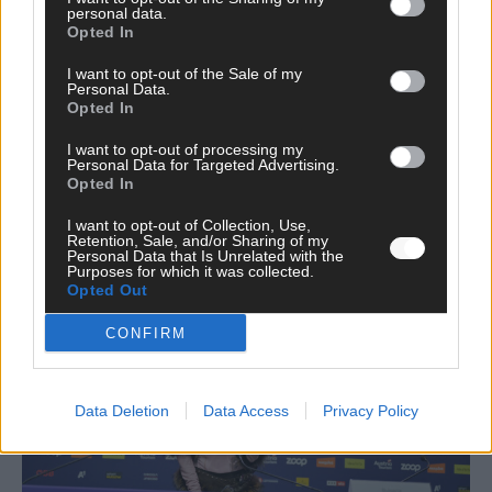
personal data.
Opted In
I want to opt-out of the Sale of my
Personal Data.
Opted In
Neue Themenwelt, neues Café, neue
I want to opt-out of processing my
Westernstadt: Der Europa-Park 2026 setzt auf
Personal Data for Targeted Advertising.
Opted In
viele Highlights
I want to opt-out of Collection, Use,
Juni 2026
Retention, Sale, and/or Sharing of my
Personal Data that Is Unrelated with the
Purposes for which it was collected.
Opted Out
KOMMENTAR
CONFIRM
Data Deletion
Data Access
Privacy Policy