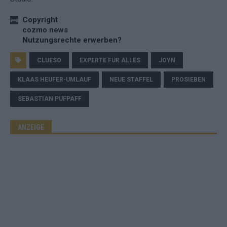
Copyright
cozmo news
Nutzungsrechte erwerben?
CLUESO
EXPERTE FÜR ALLES
JOYN
KLAAS HEUFER-UMLAUF
NEUE STAFFEL
PROSIEBEN
SEBASTIAN PUFPAFF
ANZEIGE