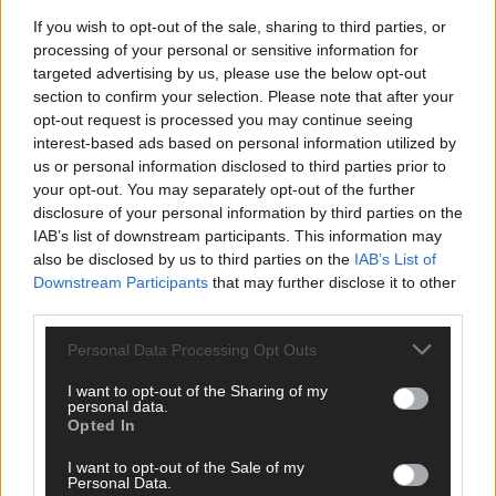
Perspektive. Mit * gekennzeichnete Angaben sind Pflichtfelder.
If you wish to opt-out of the sale, sharing to third parties, or
Bitte nutze deinen Klarnamen (Vor- und Nachname) und eine
processing of your personal or sensitive information for
gültige E-Mail-Adresse (wird nicht veröffentlicht). Wir prüfen
targeted advertising by us, please use the below opt-out
jeden Kommentar kurz. Beiträge, die unsere
Netiquette
section to confirm your selection. Please note that after your
respektieren, werden freigeschaltet; Hassrede, Beleidigungen,
opt-out request is processed you may continue seeing
Hetze, Spam oder Werbung werden nicht veröffentlicht. Es
interest-based ads based on personal information utilized by
gelten unsere
Datenschutzvereinbarungen
.
us or personal information disclosed to third parties prior to
your opt-out. You may separately opt-out of the further
*
Kommentar
disclosure of your personal information by third parties on the
IAB’s list of downstream participants. This information may
also be disclosed by us to third parties on the
IAB’s List of
Downstream Participants
that may further disclose it to other
third parties.
Personal Data Processing Opt Outs
*
Vor- und Nachname
I want to opt-out of the Sharing of my
personal data.
*
E-Mail
Opted In
I want to opt-out of the Sale of my
Benachrichtige mich über nachfolgende Kommentare via E-
Personal Data.