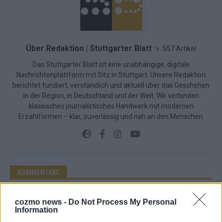
Über Redaktion | Stuttgarter Blatt
557 Artikel
Das Stuttgarter Blatt ist eine unabhängige, digitale
Nachrichtenplattform mit Sitz in Stuttgart. Unsere Redaktion
berichtet fundiert, verständlich und aktuell über das Geschehen
in der Region, in Deutschland und der Welt. Wir verbinden
klassisches journalistisches Handwerk mit modernen
Erzählformen – klar, zuverlässig und nah an den Menschen.
KOMMENTARE
Hinterlasse einen Kommentar
cozmo news -
Do Not Process My Personal
Information
Wir freuen uns auf deinen Beitrag!
Diskutiere mit und teile deine