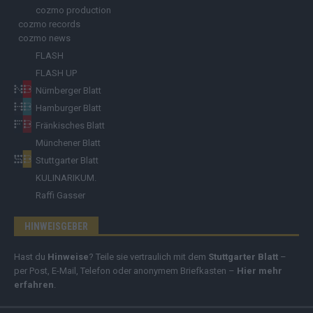
cozmo production
cozmo records
cozmo news
FLASH
FLASH UP
Nürnberger Blatt
Hamburger Blatt
Fränkisches Blatt
Münchener Blatt
Stuttgarter Blatt
KULINARIKUM.
Raffi Gasser
HINWEISGEBER
Hast du
Hinweise
? Teile sie vertraulich mit dem
Stuttgarter Blatt
–
per Post, E-Mail, Telefon oder anonymem Briefkasten –
Hier mehr
erfahren
.