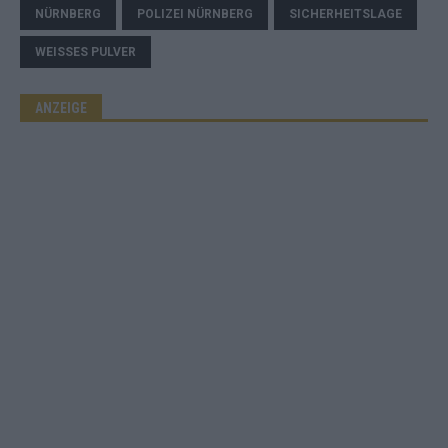
NÜRNBERG
POLIZEI NÜRNBERG
SICHERHEITSLAGE
WEISSES PULVER
ANZEIGE