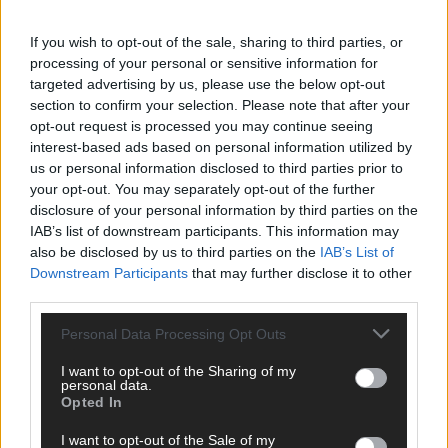
If you wish to opt-out of the sale, sharing to third parties, or
processing of your personal or sensitive information for
targeted advertising by us, please use the below opt-out
Über Redaktion | Stuttgarter Blatt
557 Artikel
section to confirm your selection. Please note that after your
opt-out request is processed you may continue seeing
Das Stuttgarter Blatt ist eine unabhängige, digitale
interest-based ads based on personal information utilized by
Nachrichtenplattform mit Sitz in Stuttgart. Unsere Redaktion
us or personal information disclosed to third parties prior to
berichtet fundiert, verständlich und aktuell über das Geschehen
your opt-out. You may separately opt-out of the further
in der Region, in Deutschland und der Welt. Wir verbinden
disclosure of your personal information by third parties on the
klassisches journalistisches Handwerk mit modernen
IAB’s list of downstream participants. This information may
Erzählformen – klar, zuverlässig und nah an den Menschen.
also be disclosed by us to third parties on the
IAB’s List of
Downstream Participants
that may further disclose it to other
third parties.
Personal Data Processing Opt Outs
KOMMENTARE
I want to opt-out of the Sharing of my
personal data.
Hinterlasse einen Kommentar
Opted In
Wir freuen uns auf deinen Beitrag!
Diskutiere mit und teile deine
I want to opt-out of the Sale of my