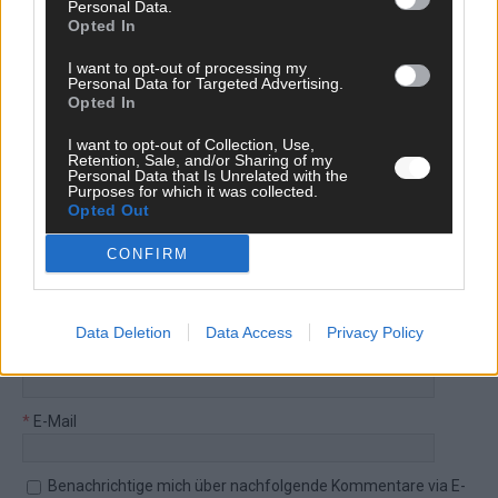
Personal Data.
Perspektive. Mit * gekennzeichnete Angaben sind Pflichtfelder.
Opted In
Bitte nutze deinen Klarnamen (Vor- und Nachname) und eine
gültige E-Mail-Adresse (wird nicht veröffentlicht). Wir prüfen
I want to opt-out of processing my
Personal Data for Targeted Advertising.
jeden Kommentar kurz. Beiträge, die unsere
Netiquette
Opted In
respektieren, werden freigeschaltet; Hassrede, Beleidigungen,
Hetze, Spam oder Werbung werden nicht veröffentlicht. Es
I want to opt-out of Collection, Use,
gelten unsere
Retention, Sale, and/or Sharing of my
Datenschutzvereinbarungen
.
Personal Data that Is Unrelated with the
Purposes for which it was collected.
*
Kommentar
Opted Out
CONFIRM
Data Deletion
Data Access
Privacy Policy
*
Vor- und Nachname
*
E-Mail
Benachrichtige mich über nachfolgende Kommentare via E-