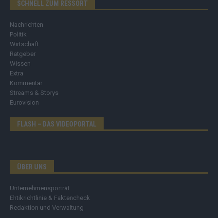
SCHNELL ZUM RESSORT
Nachrichten
Politik
Wirtschaft
Ratgeber
Wissen
Extra
Kommentar
Streams & Storys
Eurovision
FLASH – DAS VIDEOPORTAL
ÜBER UNS
Unternehmensporträt
Ehtikrichtlinie & Faktencheck
Redaktion und Verwaltung