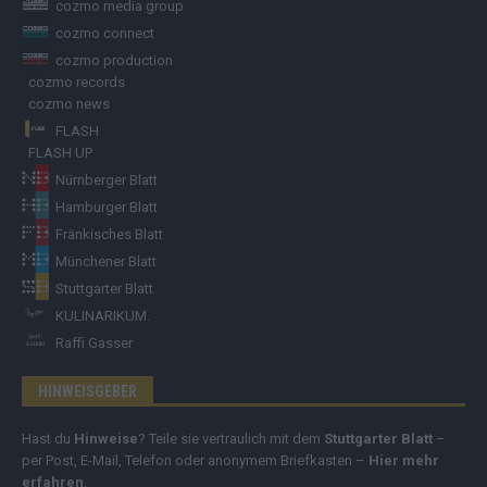
cozmo media group
cozmo connect
cozmo production
cozmo records
cozmo news
FLASH
FLASH UP
Nürnberger Blatt
Hamburger Blatt
Fränkisches Blatt
Münchener Blatt
Stuttgarter Blatt
KULINARIKUM.
Raffi Gasser
HINWEISGEBER
Hast du
Hinweise
? Teile sie vertraulich mit dem
Stuttgarter Blatt
–
per Post, E-Mail, Telefon oder anonymem Briefkasten –
Hier mehr
erfahren
.