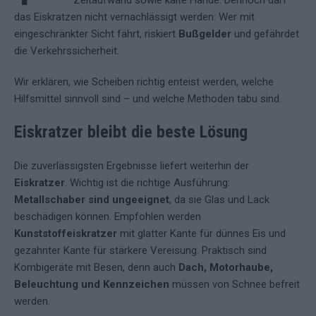
Zeitaufwand sowie kalte Hände. Dennoch darf
das Eiskratzen nicht vernachlässigt werden: Wer mit
eingeschränkter Sicht fährt, riskiert
Bußgelder
und gefährdet
die Verkehrssicherheit.
Wir erklären, wie Scheiben richtig enteist werden, welche
Hilfsmittel sinnvoll sind – und welche Methoden tabu sind.
Eiskratzer bleibt die beste Lösung
Die zuverlässigsten Ergebnisse liefert weiterhin der
Eiskratzer
. Wichtig ist die richtige Ausführung:
Metallschaber sind ungeeignet
, da sie Glas und Lack
beschädigen können. Empfohlen werden
Kunststoffeiskratzer
mit glatter Kante für dünnes Eis und
gezahnter Kante für stärkere Vereisung. Praktisch sind
Kombigeräte mit Besen, denn auch
Dach, Motorhaube,
Beleuchtung und Kennzeichen
müssen von Schnee befreit
werden.