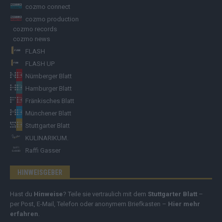
cozmo connect
cozmo production
cozmo records
cozmo news
FLASH
FLASH UP
Nürnberger Blatt
Hamburger Blatt
Fränkisches Blatt
Münchener Blatt
Stuttgarter Blatt
KULINARIKUM.
Raffi Gasser
HINWEISGEBER
Hast du
Hinweise
? Teile sie vertraulich mit dem
Stuttgarter Blatt
–
per Post, E-Mail, Telefon oder anonymem Briefkasten –
Hier mehr
erfahren
.