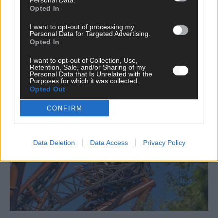
Personal Data.
Benachrichtige mich über nachfolgende Kommentare via E-
Opted In
Mail.
I want to opt-out of processing my
Benachrichtige mich über neue Beiträge via E-Mail.
Personal Data for Targeted Advertising.
Opted In
I want to opt-out of Collection, Use,
Retention, Sale, and/or Sharing of my
Personal Data that Is Unrelated with the
Purposes for which it was collected.
JETZT ANGESAGT
Opted Out
EXTRA
CONFIRM
Data Deletion
Data Access
Privacy Policy