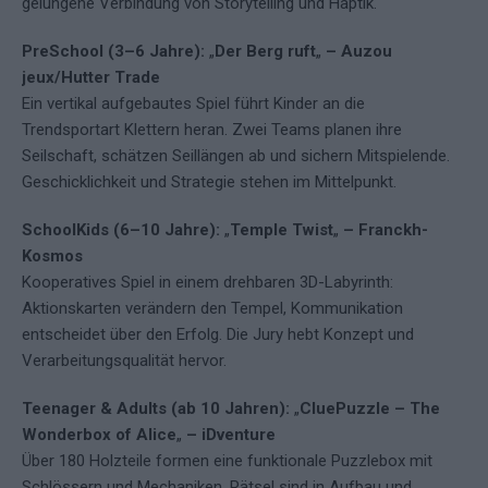
gelungene Verbindung von Storytelling und Haptik.
PreSchool (3–6 Jahre):
„
Der Berg ruft
„
– Auzou
jeux/Hutter Trade
Ein vertikal aufgebautes Spiel führt Kinder an die
Trendsportart Klettern heran. Zwei Teams planen ihre
Seilschaft, schätzen Seillängen ab und sichern Mitspielende.
Geschicklichkeit und Strategie stehen im Mittelpunkt.
SchoolKids (6–10 Jahre):
„
Temple Twist
„
– Franckh-
Kosmos
Kooperatives Spiel in einem drehbaren 3D-Labyrinth:
Aktionskarten verändern den Tempel, Kommunikation
entscheidet über den Erfolg. Die Jury hebt Konzept und
Verarbeitungsqualität hervor.
Teenager & Adults (ab 10 Jahren):
„
CluePuzzle – The
Wonderbox of Alice
„
– iDventure
Über 180 Holzteile formen eine funktionale Puzzlebox mit
Schlössern und Mechaniken. Rätsel sind in Aufbau und