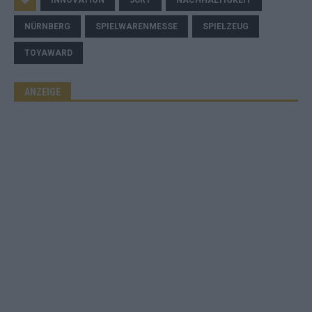
INNOVATION
JURY
NACHHALTIGKEIT
NÜRNBERG
SPIELWARENMESSE
SPIELZEUG
TOYAWARD
ANZEIGE