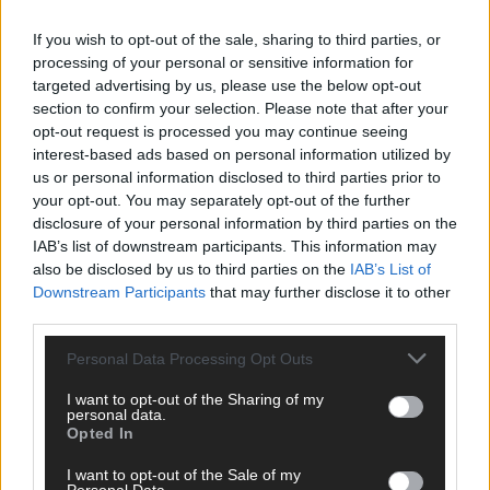
Wir freuen uns auf deinen Beitrag!
Diskutiere mit und teile deine
Perspektive. Mit * gekennzeichnete Angaben sind Pflichtfelder.
If you wish to opt-out of the sale, sharing to third parties, or
Bitte nutze deinen Klarnamen (Vor- und Nachname) und eine
processing of your personal or sensitive information for
targeted advertising by us, please use the below opt-out
gültige E-Mail-Adresse (wird nicht veröffentlicht). Wir prüfen
section to confirm your selection. Please note that after your
jeden Kommentar kurz. Beiträge, die unsere
Netiquette
opt-out request is processed you may continue seeing
respektieren, werden freigeschaltet; Hassrede, Beleidigungen,
interest-based ads based on personal information utilized by
Hetze, Spam oder Werbung werden nicht veröffentlicht. Es
us or personal information disclosed to third parties prior to
gelten unsere
Datenschutzvereinbarungen
.
your opt-out. You may separately opt-out of the further
*
Kommentar
disclosure of your personal information by third parties on the
IAB’s list of downstream participants. This information may
also be disclosed by us to third parties on the
IAB’s List of
Downstream Participants
that may further disclose it to other
third parties.
Personal Data Processing Opt Outs
*
Vor- und Nachname
I want to opt-out of the Sharing of my
personal data.
Opted In
*
E-Mail
I want to opt-out of the Sale of my