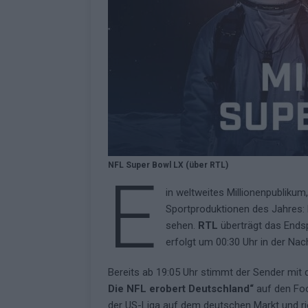
Fazit zum ESC 2026
KOMMENTAR
NFL Super Bowl LX (über RTL)
E
in weltweites Millionenpublikum
Sportproduktionen des Jahres:
sehen.
RTL
überträgt das Endspi
erfolgt um 00:30 Uhr in der Nac
Bereits ab 19:05 Uhr stimmt der Sender mi
Die NFL erobert Deutschland“
auf den Foo
der US-Liga auf dem deutschen Markt und ri