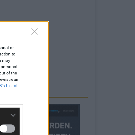
sonal or
ection to
ou may
 personal
out of the
 downstream
B’s List of
RBE BEI UNS!