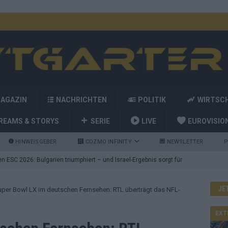
MAGAZIN
NACHRICHTEN
POLITIK
WIRTSC
REAMS & STORYS
SERIE
LIVE
EUROVISIO
HINWEISGEBER
COZMO INFINITY
NEWSLETTER
P
 ESC 2026: Bulgarien triumphiert – und Israel-Ergebnis sorgt für
JE
uper Bowl LX im deutschen Fernsehen: RTL überträgt das NFL-
nd die Showacts im ESC-Finale 2026 in Wien
EUROVISION
utschland auf Platz 2: ESC-Finale-Startreihenfolge hat
EXT