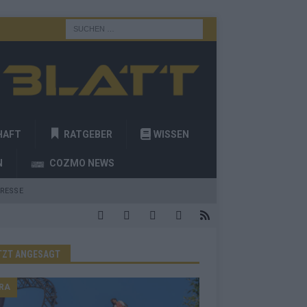
HAFT
RATGEBER
WISSEN
N
COZMO NEWS
RESSE
TZT ANGESAGT
RA