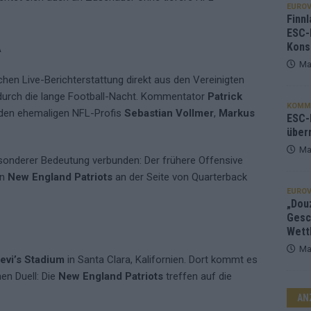
EUROV
Finnl
ESC-
A
Kons
Ma
chen Live-Berichterstattung direkt aus den Vereinigten
durch die lange Football-Nacht. Kommentator
Patrick
KOMM
 den ehemaligen NFL-Profis
Sebastian Vollmer
,
Markus
ESC-F
über
Ma
esonderer Bedeutung verbunden: Der frühere Offensive
en
New England Patriots
an der Seite von Quarterback
EUROV
„Douz
Gesc
Wett
Ma
evi’s Stadium
in Santa Clara, Kalifornien. Dort kommt es
en Duell: Die
New England Patriots
treffen auf die
AN