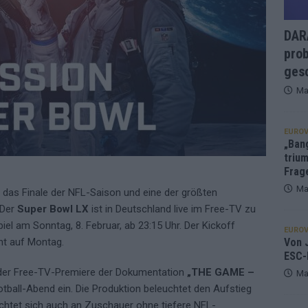
DARA
prob
gesc
Ma
EUROV
„Ban
trium
Frag
Ma
, das Finale der NFL-Saison und eine der größten
 Der
Super Bowl LX
ist in Deutschland live im Free-TV zu
el am Sonntag, 8. Februar, ab 23:15 Uhr. Der Kickoff
EUROV
Von J
ht auf Montag.
ESC-
t der Free-TV-Premiere der Dokumentation
„THE GAME –
Ma
tball-Abend ein. Die Produktion beleuchtet den Aufstieg
chtet sich auch an Zuschauer ohne tiefere NFL-