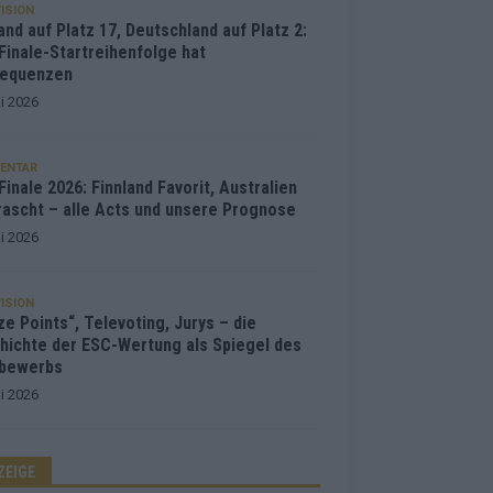
ISION
and auf Platz 17, Deutschland auf Platz 2:
Finale-Startreihenfolge hat
equenzen
i 2026
ENTAR
inale 2026: Finnland Favorit, Australien
rascht – alle Acts und unsere Prognose
i 2026
ISION
e Points“, Televoting, Jurys – die
hichte der ESC-Wertung als Spiegel des
bewerbs
i 2026
ZEIGE