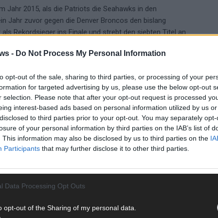
 Jahr 2015, als die Patriots die Seahawks in den
in Jahr zuvor gegen die Denver Broncos den bislang
als Rekordsieger ins Finale und strebt den siebten Titel an
ws -
Do Not Process My Personal Information
to opt-out of the sale, sharing to third parties, or processing of your per
formation for targeted advertising by us, please use the below opt-out s
r selection. Please note that after your opt-out request is processed y
NEW ENGLAND PATRIOTS
NFL
RTL
eing interest-based ads based on personal information utilized by us or
disclosed to third parties prior to your opt-out. You may separately opt-
losure of your personal information by third parties on the IAB’s list of
. This information may also be disclosed by us to third parties on the
IA
Participants
that may further disclose it to other third parties.
WE
l Data Processing Opt Outs
o opt-out of the Sharing of my personal data.