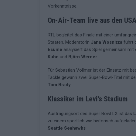
Vorkenntnisse.
On-Air-Team live aus den US
RTL begleitet das Finale mit einer umfangrei
Staaten. Moderatorin
Jana Wosnitza
führt 
Esume
analysiert das Spiel gemeinsam mit
Kuhn
und
Björn Werner
.
Für Sebastian Vollmer ist der Einsatz mit b
Tackle gewann zwei Super-Bowl-Titel mit d
Tom Brady
.
Klassiker im Levi’s Stadium
Austragungsort des Super Bowl LX ist das
L
zu einem sportlich wie historisch aufgeladen
Seattle Seahawks
.