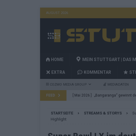
AUGUST 2026
HOME
MEIN STUTTGART | DAS 
EXTRA
KOMMENTAR
ST
COZMO MEDIA GROUP
MEDIADATEN
FEED
[ Mai 2026 ]
„Bangaranga“ gewinnt den
Fragen
EUROVISION
STARTSEITE
STREAMS & STORYS
S
[ Mai 2026 ]
Von JJ bis Lordi: Das si
Highlight
[ Mai 2026 ]
Finnland auf Platz 17, De