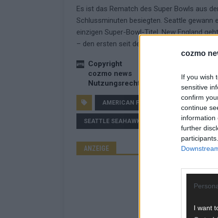
Es ist das Rematch des Super Bowls aus dem
Schlussminuten besiegten. Seattle gewann e
einzigen Super-Bowl-Titel. New England geht 
– den ersten seit dem Ende der Brady-Ära.
cozmo ne
Copyright
cozmo news
If you wish 
Nutzungsrechte erwerben?
sensitive in
confirm you
AMERICAN FOOTBALL
FREE-TV
continue se
information 
SEATTLE SEAHAWKS
SUPER BOWL LX
further disc
participants
Downstream 
ANZEIGE
Persona
I want t