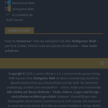
Münchener Blatt
Stuttgarter Blatt
KULINARIKUM.
Raffi Gasser
HINWEISGEBER
Hast du
Hinweise
? Teile sie vertraulich mit dem
Stuttgarter Blatt
–
per Post, E-Mail, Telefon oder anonymem Briefkasten –
Hier mehr
erfahren
.
Copyright
© 2025 | cozmo infinity n.e.V. | cozmo media group Verlag
Raffi Gasser | Das
Stuttgarter Blatt
ist deine zuverlässige Quelle für
aktuelle Nachrichten aus Deutschland und der Welt. Wir berichten
unabhängig, fundiert und verständlich – online, mobil und crossmedial.
Alle Inhalte auf dieser Website – Texte, Videos, Logos und Design –
sind urheberrechtlich geschützt
. Kopieren, Vervielfältigen oder
Weitergeben ohne unsere Zustimmung ist nicht erlaubt. Bei Interesse
an einer Nutzung wende dich bitte an unsere Redaktion. Einige Artikel