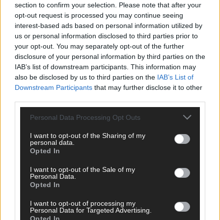
section to confirm your selection. Please note that after your
opt-out request is processed you may continue seeing
*
Vor- und Nachname
interest-based ads based on personal information utilized by
us or personal information disclosed to third parties prior to
your opt-out. You may separately opt-out of the further
*
E-Mail
disclosure of your personal information by third parties on the
IAB’s list of downstream participants. This information may
Benachrichtige mich über nachfolgende Kommentare via E-
also be disclosed by us to third parties on the
IAB’s List of
Mail.
Downstream Participants
that may further disclose it to other
third parties.
Benachrichtige mich über neue Beiträge via E-Mail.
Personal Data Processing Opt Outs
I want to opt-out of the Sharing of my
personal data.
Opted In
JETZT ANGESAGT
I want to opt-out of the Sale of my
Personal Data.
EXTRA
Opted In
I want to opt-out of processing my
Personal Data for Targeted Advertising.
Opted In