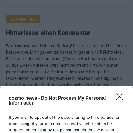
KOMMENTARE
Hinterlasse einen Kommentar
Wir freuen uns auf deinen Beitrag!
Diskutiere mit und teile deine
Perspektive. Mit * gekennzeichnete Angaben sind Pflichtfelder.
Bitte nutze deinen Klarnamen (Vor- und Nachname) und eine
gültige E-Mail-Adresse (wird nicht veröffentlicht). Wir prüfen
jeden Kommentar kurz. Beiträge, die unsere
Netiquette
respektieren, werden freigeschaltet; Hassrede, Beleidigungen,
Hetze, Spam oder Werbung werden nicht veröffentlicht. Es
gelten unsere
Datenschutzvereinbarungen
.
cozmo news -
Do Not Process My Personal
*
Kommentar
Information
If you wish to opt-out of the sale, sharing to third parties, or
processing of your personal or sensitive information for
targeted advertising by us, please use the below opt-out