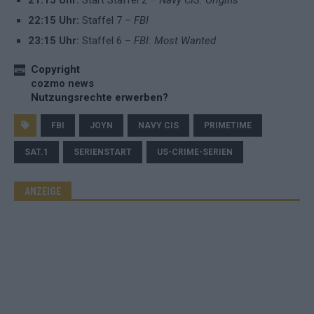
21:15 Uhr:
Start Staffel 2 –
Navy CIS: Origins
22:15 Uhr:
Staffel 7 –
FBI
23:15 Uhr:
Staffel 6 –
FBI: Most Wanted
Copyright
cozmo news
Nutzungsrechte erwerben?
FBI
JOYN
NAVY CIS
PRIMETIME
SAT.1
SERIENSTART
US-CRIME-SERIEN
ANZEIGE