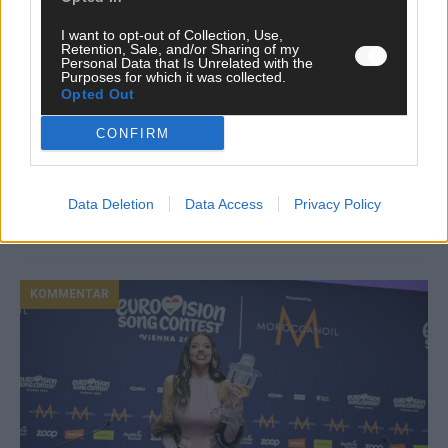
I want to opt-out of Collection, Use,
Retention, Sale, and/or Sharing of my
Personal Data that Is Unrelated with the
Purposes for which it was collected.
Opted Out
CONFIRM
Neue Themenwelt, neues Café, neue
Westernstadt: Der Europa-Park 2026 setzt auf
viele Highlights
Data Deletion
Data Access
Privacy Policy
Juni 2026
KOMMENTAR