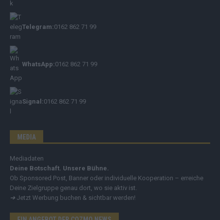
Telegram:
0162 862 71 99
WhatsApp:
0162 862 71 99
Signal:
0162 862 71 99
MEDIA
Mediadaten
Deine Botschaft. Unsere Bühne.
Ob Sponsored Post, Banner oder individuelle Kooperation – erreiche
Deine Zielgruppe genau dort, wo sie aktiv ist.
➔
Jetzt Werbung buchen & sichtbar werden!
EIN ANGEBOT DER COZMO NEWS