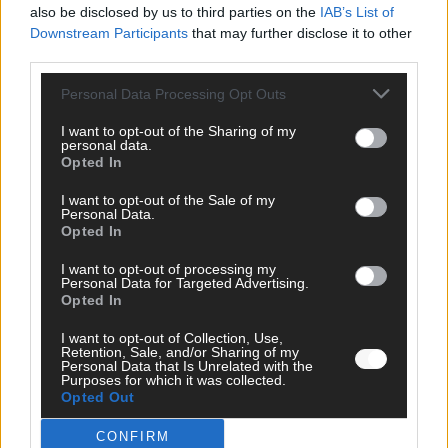
also be disclosed by us to third parties on the
IAB’s List of
gültige E-Mail-Adresse (wird nicht veröffentlicht). Wir prüfen
Downstream Participants
that may further disclose it to other
jeden Kommentar kurz. Beiträge, die unsere
Netiquette
third parties.
respektieren, werden freigeschaltet; Hassrede, Beleidigungen,
Hetze, Spam oder Werbung werden nicht veröffentlicht. Es
Personal Data Processing Opt Outs
gelten unsere
Datenschutzvereinbarungen
.
I want to opt-out of the Sharing of my
*
Kommentar
personal data.
Opted In
I want to opt-out of the Sale of my
Personal Data.
Opted In
I want to opt-out of processing my
*
Vor- und Nachname
Personal Data for Targeted Advertising.
Opted In
I want to opt-out of Collection, Use,
*
E-Mail
Retention, Sale, and/or Sharing of my
Personal Data that Is Unrelated with the
Purposes for which it was collected.
Benachrichtige mich über nachfolgende Kommentare via E-
Opted Out
Mail.
CONFIRM