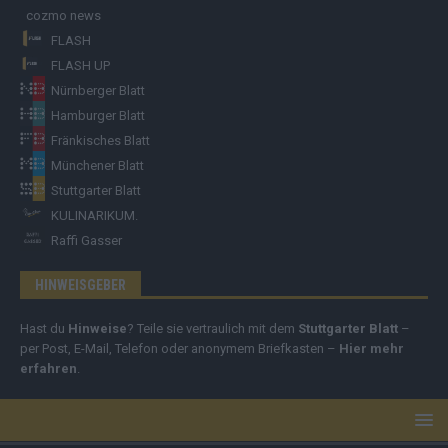
cozmo news
FLASH
FLASH UP
Nürnberger Blatt
Hamburger Blatt
Fränkisches Blatt
Münchener Blatt
Stuttgarter Blatt
KULINARIKUM.
Raffi Gasser
HINWEISGEBER
Hast du
Hinweise
? Teile sie vertraulich mit dem
Stuttgarter Blatt
–
per Post, E-Mail, Telefon oder anonymem Briefkasten –
Hier mehr
erfahren
.