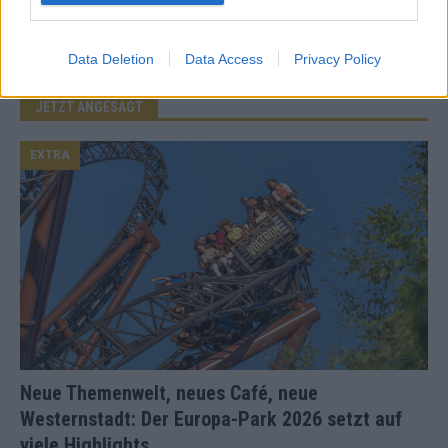
Benachrichtige mich über neue Beiträge via E-Mail.
Data Deletion
Data Access
Privacy Policy
JETZT ANGESAGT
EXTRA
Neue Themenwelt, neues Café, neue
Westernstadt: Der Europa-Park 2026 setzt auf
viele Highlights