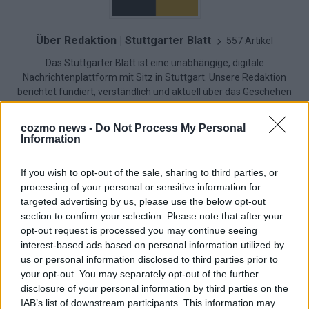
Über Redaktion | Stuttgarter Blatt
557 Artikel
Das Stuttgarter Blatt ist eine unabhängige, digitale
Nachrichtenplattform mit Sitz in Stuttgart. Unsere Redaktion
berichtet fundiert, verständlich und aktuell über das Geschehen
in der Region, in Deutschland und der Welt. Wir verbinden
klassisches journalistisches Handwerk mit modernen
cozmo news -
Do Not Process My Personal
Erzählformen – klar, zuverlässig und nah an den Menschen.
Information
If you wish to opt-out of the sale, sharing to third parties, or
processing of your personal or sensitive information for
targeted advertising by us, please use the below opt-out
KOMMENTARE
section to confirm your selection. Please note that after your
opt-out request is processed you may continue seeing
Hinterlasse einen Kommentar
interest-based ads based on personal information utilized by
us or personal information disclosed to third parties prior to
your opt-out. You may separately opt-out of the further
Wir freuen uns auf deinen Beitrag!
Diskutiere mit und teile deine
disclosure of your personal information by third parties on the
Perspektive. Mit * gekennzeichnete Angaben sind Pflichtfelder.
IAB’s list of downstream participants. This information may
Bitte nutze deinen Klarnamen (Vor- und Nachname) und eine