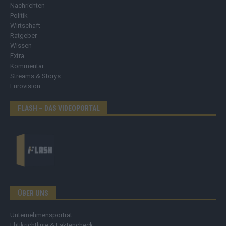
Nachrichten
Politik
Wirtschaft
Ratgeber
Wissen
Extra
Kommentar
Streams & Storys
Eurovision
FLASH – DAS VIDEOPORTAL
ÜBER UNS
Unternehmensporträt
Ehtikrichtlinie & Faktencheck