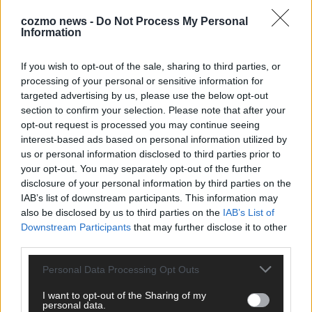
cozmo news -
Do Not Process My Personal
Hinterlasse einen Kommentar
Information
Wir freuen uns auf deinen Beitrag!
Diskutiere mit und teile deine
If you wish to opt-out of the sale, sharing to third parties, or
Perspektive. Mit * gekennzeichnete Angaben sind Pflichtfelder.
processing of your personal or sensitive information for
Bitte nutze deinen Klarnamen (Vor- und Nachname) und eine
targeted advertising by us, please use the below opt-out
gültige E-Mail-Adresse (wird nicht veröffentlicht). Wir prüfen
section to confirm your selection. Please note that after your
jeden Kommentar kurz. Beiträge, die unsere
Netiquette
opt-out request is processed you may continue seeing
respektieren, werden freigeschaltet; Hassrede, Beleidigungen,
interest-based ads based on personal information utilized by
Hetze, Spam oder Werbung werden nicht veröffentlicht. Es
us or personal information disclosed to third parties prior to
gelten unsere
your opt-out. You may separately opt-out of the further
Datenschutzvereinbarungen
.
disclosure of your personal information by third parties on the
*
Kommentar
IAB’s list of downstream participants. This information may
also be disclosed by us to third parties on the
IAB’s List of
Downstream Participants
that may further disclose it to other
third parties.
Personal Data Processing Opt Outs
*
Vor- und Nachname
I want to opt-out of the Sharing of my
personal data.