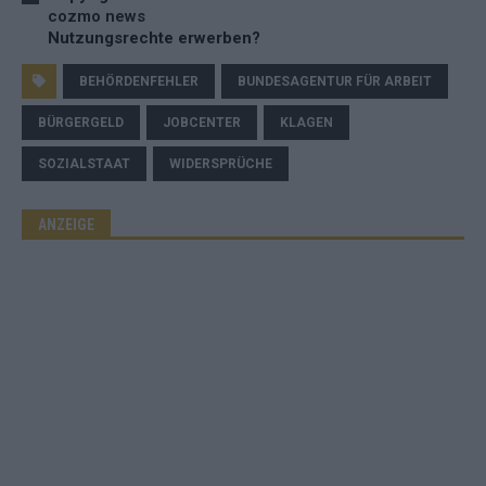
cozmo news
Nutzungsrechte erwerben?
BEHÖRDENFEHLER
BUNDESAGENTUR FÜR ARBEIT
BÜRGERGELD
JOBCENTER
KLAGEN
SOZIALSTAAT
WIDERSPRÜCHE
ANZEIGE