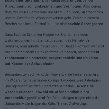
Kosten der Unterkunft
, bei
Rückforderungen
, bei der
Anrechnung von Einkommen und Vermögen
. Also genau
dort, wo es für Betroffene um Miete, Schulden, Stromsperren
und im Zweifel um Wohnungsverlust geht. Fehler in diesem
Bereich sind keine Formalien – sie sind
soziale Sprengsätze
.
Dass fast ein Drittel der Klagen vor Gericht zu neuen
Entscheidungen führt, entlarvt zudem das Narrativ der
Behörde, man arbeite im Großen und Ganzen korrekt. Wer erst
nach richterlichem Druck rechtmäßig handelt, handelt
nicht
rechtsstaatlich souverän
, sondern
reaktiv und risikolos
auf Kosten der Schwächsten
.
Besonders zynisch wirkt der Hinweis, viele Fehler seien erst
im Widerspruchsverfahren korrigiert worden, weil Unterlagen
„nachgereicht“ wurden. Übersetzt heißt das:
Bescheide
werden erlassen, obwohl sie offensichtlich nicht
entscheidungsreif sind
. Die Rechtsfolgen tragen nicht die
Jobcenter – sie tragen die Betroffenen. Zeitverzug,