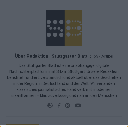
Über Redaktion | Stuttgarter Blatt
557 Artikel
Das Stuttgarter Blatt ist eine unabhängige, digitale
Nachrichtenplattform mit Sitz in Stuttgart. Unsere Redaktion
berichtet fundiert, verständlich und aktuell über das Geschehen
in der Region, in Deutschland und der Welt. Wir verbinden
klassisches journalistisches Handwerk mit modernen
Erzählformen – klar, zuverlässig und nah an den Menschen.
KOMMENTARE