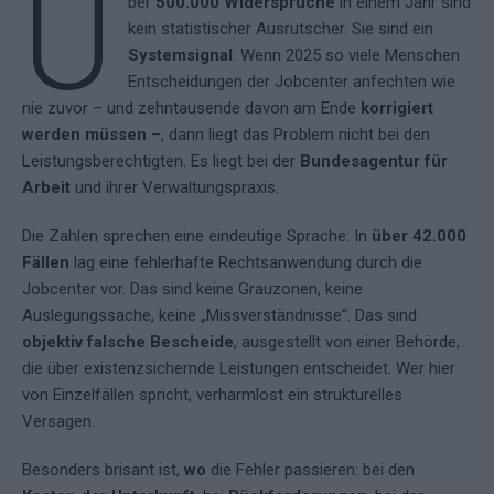
Ü
ber
500.000 Widersprüche
in einem Jahr sind
kein statistischer Ausrutscher. Sie sind ein
Systemsignal
. Wenn 2025 so viele Menschen
Entscheidungen der Jobcenter anfechten wie
nie zuvor – und zehntausende davon am Ende
korrigiert
werden müssen
–, dann liegt das Problem nicht bei den
Leistungsberechtigten. Es liegt bei der
Bundesagentur für
Arbeit
und ihrer Verwaltungspraxis.
Die Zahlen sprechen eine eindeutige Sprache: In
über 42.000
Fällen
lag eine fehlerhafte Rechtsanwendung durch die
Jobcenter vor. Das sind keine Grauzonen, keine
Auslegungssache, keine „Missverständnisse“. Das sind
objektiv falsche Bescheide
, ausgestellt von einer Behörde,
die über existenzsichernde Leistungen entscheidet. Wer hier
von Einzelfällen spricht, verharmlost ein strukturelles
Versagen.
Besonders brisant ist,
wo
die Fehler passieren: bei den