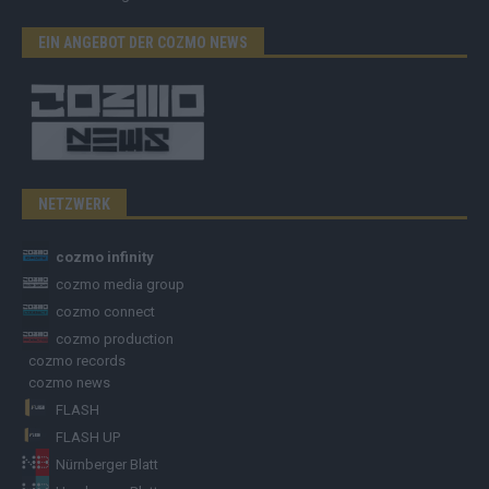
EIN ANGEBOT DER COZMO NEWS
NETZWERK
cozmo infinity
cozmo media group
cozmo connect
cozmo production
cozmo records
cozmo news
FLASH
FLASH UP
Nürnberger Blatt