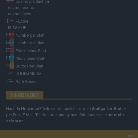
cozmo production
cozmo records
cozmo news
FLASH
FLASH UP
Nürnberger Blatt
Hamburger Blatt
Fränkisches Blatt
Münchener Blatt
Stuttgarter Blatt
KULINARIKUM.
Raffi Gasser
HINWEISGEBER
Hast du
Hinweise
? Teile sie vertraulich mit dem
Stuttgarter Blatt
–
per Post, E-Mail, Telefon oder anonymem Briefkasten –
Hier mehr
erfahren
.