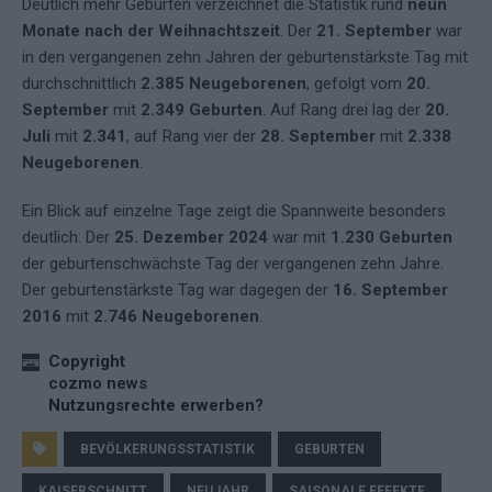
Deutlich mehr Geburten verzeichnet die Statistik rund
neun
Monate nach der Weihnachtszeit
. Der
21. September
war
in den vergangenen zehn Jahren der geburtenstärkste Tag mit
durchschnittlich
2.385 Neugeborenen
, gefolgt vom
20.
September
mit
2.349 Geburten
. Auf Rang drei lag der
20.
Juli
mit
2.341
, auf Rang vier der
28. September
mit
2.338
Neugeborenen
.
Ein Blick auf einzelne Tage zeigt die Spannweite besonders
deutlich: Der
25. Dezember 2024
war mit
1.230 Geburten
der geburtenschwächste Tag der vergangenen zehn Jahre.
Der geburtenstärkste Tag war dagegen der
16. September
2016
mit
2.746 Neugeborenen
.
Copyright
cozmo news
Nutzungsrechte erwerben?
BEVÖLKERUNGSSTATISTIK
GEBURTEN
KAISERSCHNITT
NEUJAHR
SAISONALE EFFEKTE