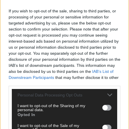
Bitte nutze deinen Klarnamen (Vor- und Nachname) und eine
If you wish to opt-out of the sale, sharing to third parties, or
gültige E-Mail-Adresse (wird nicht veröffentlicht). Wir prüfen
processing of your personal or sensitive information for
jeden Kommentar kurz. Beiträge, die unsere
Netiquette
targeted advertising by us, please use the below opt-out
respektieren, werden freigeschaltet; Hassrede, Beleidigungen,
section to confirm your selection. Please note that after your
Hetze, Spam oder Werbung werden nicht veröffentlicht. Es
opt-out request is processed you may continue seeing
gelten unsere
Datenschutzvereinbarungen
.
interest-based ads based on personal information utilized by
*
Kommentar
us or personal information disclosed to third parties prior to
your opt-out. You may separately opt-out of the further
disclosure of your personal information by third parties on the
IAB’s list of downstream participants. This information may
also be disclosed by us to third parties on the
IAB’s List of
Downstream Participants
that may further disclose it to other
third parties.
*
Vor- und Nachname
Personal Data Processing Opt Outs
*
E-Mail
I want to opt-out of the Sharing of my
personal data.
Opted In
Benachrichtige mich über nachfolgende Kommentare via E-
I want to opt-out of the Sale of my
Mail.