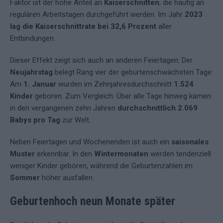
Faktor ist der hohe Anteil an
Kaiserschnitten
, die häufig an
regulären Arbeitstagen durchgeführt werden. Im Jahr
2023
lag die Kaiserschnittrate bei 32,6 Prozent
aller
Entbindungen.
Dieser Effekt zeigt sich auch an anderen Feiertagen. Der
Neujahrstag
belegt Rang vier der geburtenschwächsten Tage:
Am
1. Januar
wurden im Zehnjahresdurchschnitt
1.524
Kinder
geboren. Zum Vergleich: Über alle Tage hinweg kamen
in den vergangenen zehn Jahren
durchschnittlich 2.069
Babys pro Tag
zur Welt.
Neben Feiertagen und Wochenenden ist auch ein
saisonales
Muster
erkennbar. In den
Wintermonaten
werden tendenziell
weniger Kinder geboren, während die Geburtenzahlen im
Sommer
höher ausfallen.
Geburtenhoch neun Monate später