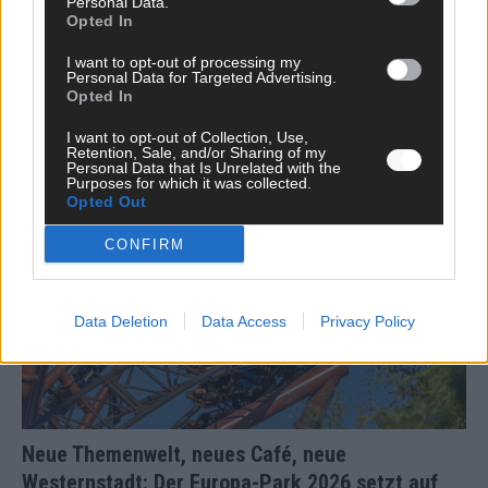
Personal Data.
Opted In
Benachrichtige mich über neue Beiträge via E-Mail.
I want to opt-out of processing my
Personal Data for Targeted Advertising.
Opted In
I want to opt-out of Collection, Use,
JETZT ANGESAGT
Retention, Sale, and/or Sharing of my
Personal Data that Is Unrelated with the
Purposes for which it was collected.
EXTRA
Opted Out
CONFIRM
Data Deletion
Data Access
Privacy Policy
Neue Themenwelt, neues Café, neue
Westernstadt: Der Europa-Park 2026 setzt auf