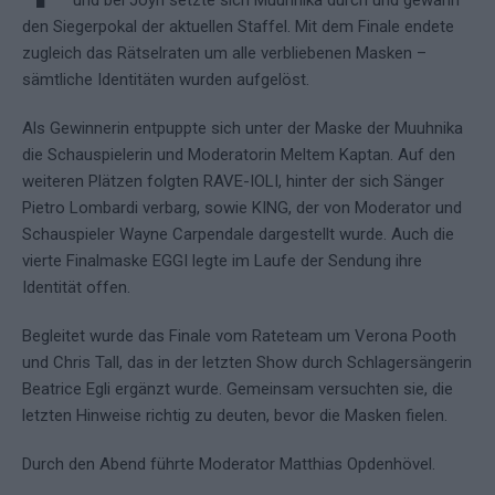
und bei Joyn setzte sich Muuhnika durch und gewann
den Siegerpokal der aktuellen Staffel. Mit dem Finale endete
zugleich das Rätselraten um alle verbliebenen Masken –
sämtliche Identitäten wurden aufgelöst.
Als Gewinnerin entpuppte sich unter der Maske der Muuhnika
die Schauspielerin und Moderatorin Meltem Kaptan. Auf den
weiteren Plätzen folgten RAVE-IOLI, hinter der sich Sänger
Pietro Lombardi verbarg, sowie KING, der von Moderator und
Schauspieler Wayne Carpendale dargestellt wurde. Auch die
vierte Finalmaske EGGI legte im Laufe der Sendung ihre
Identität offen.
Begleitet wurde das Finale vom Rateteam um Verona Pooth
und Chris Tall, das in der letzten Show durch Schlagersängerin
Beatrice Egli ergänzt wurde. Gemeinsam versuchten sie, die
letzten Hinweise richtig zu deuten, bevor die Masken fielen.
Durch den Abend führte Moderator Matthias Opdenhövel.