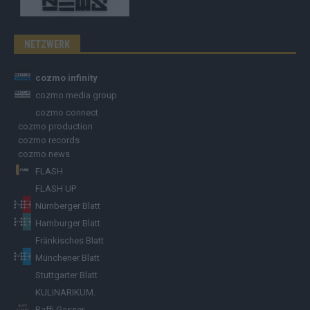
NETZWERK
cozmo infinity
cozmo media group
cozmo connect
cozmo production
cozmo records
cozmo news
FLASH
FLASH UP
Nürnberger Blatt
Hamburger Blatt
Fränkisches Blatt
Münchener Blatt
Stuttgarter Blatt
KULINARIKUM.
Raffi Gasser