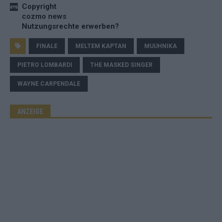
Copyright
cozmo news
Nutzungsrechte erwerben?
FINALE
MELTEM KAPTAN
MUUHNIKA
PIETRO LOMBARDI
THE MASKED SINGER
WAYNE CARPENDALE
ANZEIGE