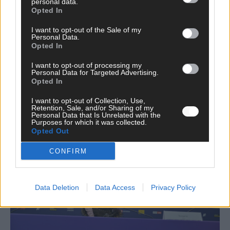
personal data.
Opted In
I want to opt-out of the Sale of my
Personal Data.
Opted In
Neue Themenwelt, neues Café, neue
Westernstadt: Der Europa-Park 2026 setzt auf
I want to opt-out of processing my
Personal Data for Targeted Advertising.
viele Highlights
Opted In
Juni 2026
I want to opt-out of Collection, Use,
Retention, Sale, and/or Sharing of my
Personal Data that Is Unrelated with the
Purposes for which it was collected.
KOMMENTAR
Opted Out
CONFIRM
Data Deletion
Data Access
Privacy Policy