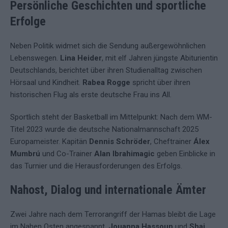
Persönliche Geschichten und sportliche
Erfolge
Neben Politik widmet sich die Sendung außergewöhnlichen
Lebenswegen.
Lina Heider
, mit elf Jahren jüngste Abiturientin
Deutschlands, berichtet über ihren Studienalltag zwischen
Hörsaal und Kindheit.
Rabea Rogge
spricht über ihren
historischen Flug als erste deutsche Frau ins All.
Sportlich steht der Basketball im Mittelpunkt: Nach dem WM-
Titel 2023 wurde die deutsche Nationalmannschaft 2025
Europameister. Kapitän
Dennis Schröder
, Cheftrainer
Álex
Mumbrú
und Co-Trainer
Alan Ibrahimagic
geben Einblicke in
das Turnier und die Herausforderungen des Erfolgs.
Nahost, Dialog und internationale Ämter
Zwei Jahre nach dem Terrorangriff der Hamas bleibt die Lage
im Nahen Osten angespannt.
Jouanna Hassoun
und
Shai