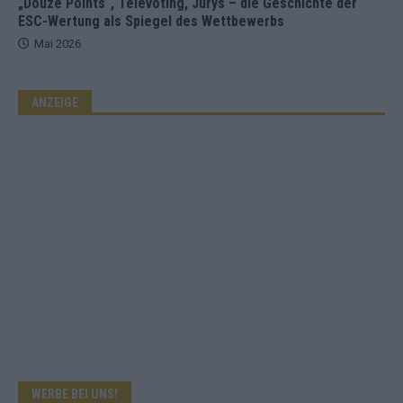
„Douze Points“, Televoting, Jurys – die Geschichte der
ESC-Wertung als Spiegel des Wettbewerbs
Mai 2026
ANZEIGE
WERBE BEI UNS!