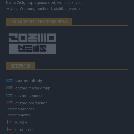
Deine Zielgruppe genau dort, wo sie aktiv ist.
➔
Jetzt Werbung buchen & sichtbar werden!
EIN ANGEBOT DER COZMO NEWS
NETZWERK
cozmo infinity
cozmo media group
cozmo connect
cozmo production
cozmo records
cozmo news
FLASH
FLASH UP