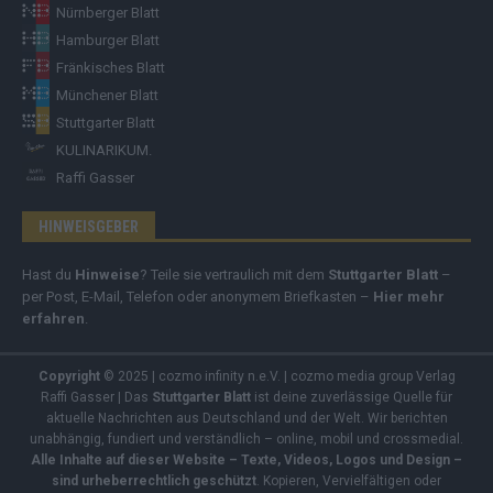
Nürnberger Blatt
Hamburger Blatt
Fränkisches Blatt
Münchener Blatt
Stuttgarter Blatt
KULINARIKUM.
Raffi Gasser
HINWEISGEBER
Hast du
Hinweise
? Teile sie vertraulich mit dem
Stuttgarter Blatt
–
per Post, E-Mail, Telefon oder anonymem Briefkasten –
Hier mehr
erfahren
.
Copyright
© 2025 | cozmo infinity n.e.V. | cozmo media group Verlag
Raffi Gasser | Das
Stuttgarter Blatt
ist deine zuverlässige Quelle für
aktuelle Nachrichten aus Deutschland und der Welt. Wir berichten
unabhängig, fundiert und verständlich – online, mobil und crossmedial.
Alle Inhalte auf dieser Website – Texte, Videos, Logos und Design –
sind urheberrechtlich geschützt
. Kopieren, Vervielfältigen oder