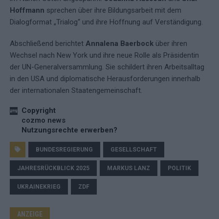
Hoffmann
sprechen über ihre Bildungsarbeit mit dem
Dialogformat „Trialog“ und ihre Hoffnung auf Verständigung.
Abschließend berichtet
Annalena Baerbock
über ihren
Wechsel nach New York und ihre neue Rolle als Präsidentin
der UN-Generalversammlung. Sie schildert ihren Arbeitsalltag
in den USA und diplomatische Herausforderungen innerhalb
der internationalen Staatengemeinschaft.
Copyright
cozmo news
Nutzungsrechte erwerben?
BUNDESREGIERUNG
GESELLSCHAFT
JAHRESRÜCKBLICK 2025
MARKUS LANZ
POLITIK
UKRAINEKRIEG
ZDF
ANZEIGE