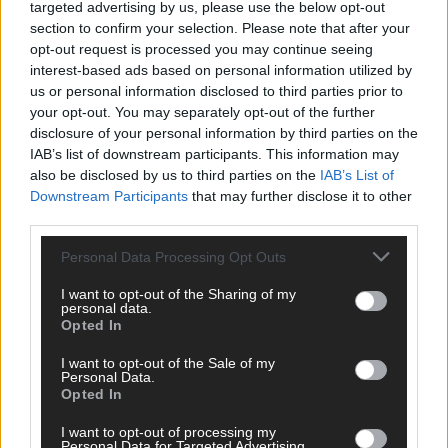
targeted advertising by us, please use the below opt-out
Das Stuttgarter Blatt ist eine unabhängige, digitale
section to confirm your selection. Please note that after your
Nachrichtenplattform mit Sitz in Stuttgart. Unsere Redaktion
opt-out request is processed you may continue seeing
berichtet fundiert, verständlich und aktuell über das Geschehen
interest-based ads based on personal information utilized by
in der Region, in Deutschland und der Welt. Wir verbinden
us or personal information disclosed to third parties prior to
klassisches journalistisches Handwerk mit modernen
your opt-out. You may separately opt-out of the further
Erzählformen – klar, zuverlässig und nah an den Menschen.
disclosure of your personal information by third parties on the
IAB’s list of downstream participants. This information may
also be disclosed by us to third parties on the
IAB’s List of
Downstream Participants
that may further disclose it to other
third parties.
KOMMENTARE
Personal Data Processing Opt Outs
Hinterlasse einen Kommentar
I want to opt-out of the Sharing of my
personal data.
Wir freuen uns auf deinen Beitrag!
Diskutiere mit und teile deine
Opted In
Perspektive. Mit * gekennzeichnete Angaben sind Pflichtfelder.
Bitte nutze deinen Klarnamen (Vor- und Nachname) und eine
I want to opt-out of the Sale of my
Personal Data.
gültige E-Mail-Adresse (wird nicht veröffentlicht). Wir prüfen
Opted In
jeden Kommentar kurz. Beiträge, die unsere
Netiquette
respektieren, werden freigeschaltet; Hassrede, Beleidigungen,
I want to opt-out of processing my
Personal Data for Targeted Advertising.