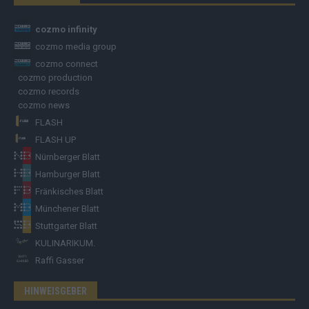
cozmo infinity
cozmo media group
cozmo connect
cozmo production
cozmo records
cozmo news
FLASH
FLASH UP
Nürnberger Blatt
Hamburger Blatt
Fränkisches Blatt
Münchener Blatt
Stuttgarter Blatt
KULINARIKUM.
Raffi Gasser
HINWEISGEBER