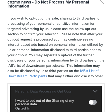
KOMMENTARE
cozmo news -
Do Not Process My Personal
Information
Hinterlasse einen Kommentar
If you wish to opt-out of the sale, sharing to third parties, or
Wir freuen uns auf deinen Beitrag!
Diskutiere mit und teile deine
processing of your personal or sensitive information for
Perspektive. Mit * gekennzeichnete Angaben sind Pflichtfelder.
targeted advertising by us, please use the below opt-out
Bitte nutze deinen Klarnamen (Vor- und Nachname) und eine
section to confirm your selection. Please note that after your
opt-out request is processed you may continue seeing
gültige E-Mail-Adresse (wird nicht veröffentlicht). Wir prüfen
interest-based ads based on personal information utilized by
jeden Kommentar kurz. Beiträge, die unsere
Netiquette
us or personal information disclosed to third parties prior to
respektieren, werden freigeschaltet; Hassrede, Beleidigungen,
your opt-out. You may separately opt-out of the further
Hetze, Spam oder Werbung werden nicht veröffentlicht. Es
disclosure of your personal information by third parties on the
gelten unsere
Datenschutzvereinbarungen
.
IAB’s list of downstream participants. This information may
*
Kommentar
also be disclosed by us to third parties on the
IAB’s List of
Downstream Participants
that may further disclose it to other
third parties.
Personal Data Processing Opt Outs
I want to opt-out of the Sharing of my
personal data.
*
Vor- und Nachname
Opted In