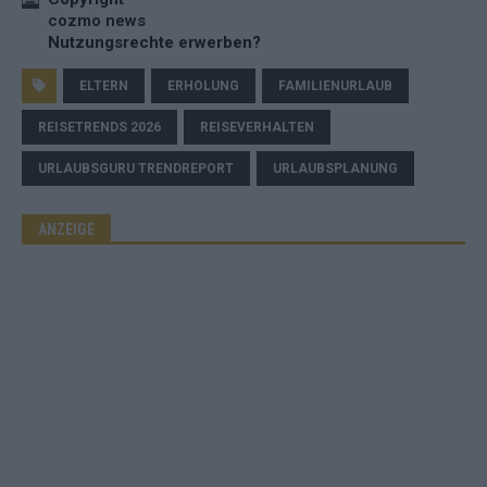
cozmo news
Nutzungsrechte erwerben?
ELTERN
ERHOLUNG
FAMILIENURLAUB
REISETRENDS 2026
REISEVERHALTEN
URLAUBSGURU TRENDREPORT
URLAUBSPLANUNG
ANZEIGE