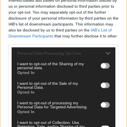
interest-based ads based on personal information utilized by
us or personal information disclosed to third parties prior to
your opt-out. You may separately opt-out of the further
disclosure of your personal information by third parties on the
IAB’s list of downstream participants. This information may
KOMMENTARE
also be disclosed by us to third parties on the
IAB’s List of
Downstream Participants
that may further disclose it to other
Hinterlasse einen Kommentar
third parties.
Wir freuen uns auf deinen Beitrag!
Diskutiere mit und teile deine
Personal Data Processing Opt Outs
Perspektive. Mit * gekennzeichnete Angaben sind Pflichtfelder.
Bitte nutze deinen Klarnamen (Vor- und Nachname) und eine
I want to opt-out of the Sharing of my
personal data.
gültige E-Mail-Adresse (wird nicht veröffentlicht). Wir prüfen
Opted In
jeden Kommentar kurz. Beiträge, die unsere
Netiquette
respektieren, werden freigeschaltet; Hassrede, Beleidigungen,
I want to opt-out of the Sale of my
Personal Data.
Hetze, Spam oder Werbung werden nicht veröffentlicht. Es
Opted In
gelten unsere
Datenschutzvereinbarungen
.
I want to opt-out of processing my
*
Kommentar
Personal Data for Targeted Advertising.
Opted In
I want to opt-out of Collection, Use,
Retention, Sale, and/or Sharing of my