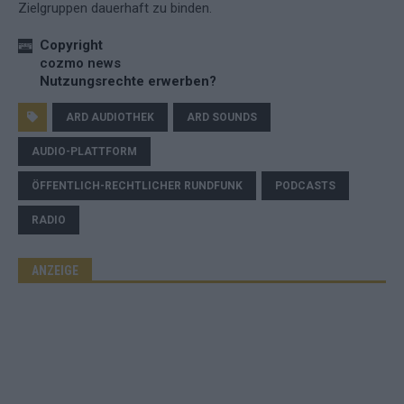
Zielgruppen dauerhaft zu binden.
Copyright
cozmo news
Nutzungsrechte erwerben?
ARD AUDIOTHEK
ARD SOUNDS
AUDIO-PLATTFORM
ÖFFENTLICH-RECHTLICHER RUNDFUNK
PODCASTS
RADIO
ANZEIGE