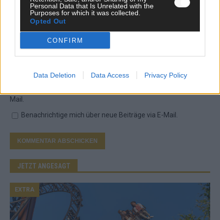
Personal Data that Is Unrelated with the
Purposes for which it was collected.
Opted Out
*
Vor- und Nachname
CONFIRM
*
E-Mail
Data Deletion
Data Access
Privacy Policy
Benachrichtige mich über nachfolgende Kommentare via E-
Mail.
Benachrichtige mich über neue Beiträge via E-Mail.
JETZT ANGESAGT
EXTRA