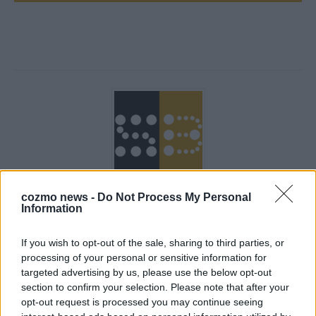
cozmo news -
Do Not Process My Personal
Über Redaktion | Stuttgarter Blatt
557 Artikel
Information
Das Stuttgarter Blatt ist eine unabhängige, digitale
Nachrichtenplattform mit Sitz in Stuttgart. Unsere Redaktion
If you wish to opt-out of the sale, sharing to third parties, or
berichtet fundiert, verständlich und aktuell über das Geschehen
processing of your personal or sensitive information for
in der Region, in Deutschland und der Welt. Wir verbinden
targeted advertising by us, please use the below opt-out
klassisches journalistisches Handwerk mit modernen
section to confirm your selection. Please note that after your
Erzählformen – klar, zuverlässig und nah an den Menschen.
opt-out request is processed you may continue seeing