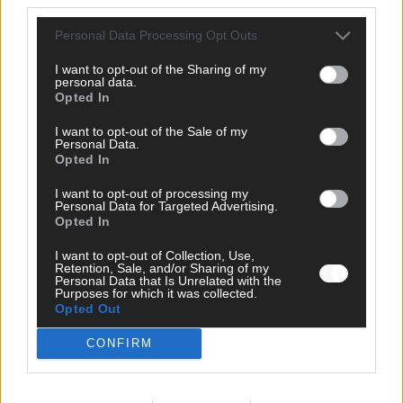
*
Kommentar
Personal Data Processing Opt Outs
I want to opt-out of the Sharing of my
personal data.
Opted In
I want to opt-out of the Sale of my
Personal Data.
*
Vor- und Nachname
Opted In
I want to opt-out of processing my
Personal Data for Targeted Advertising.
*
E-Mail
Opted In
I want to opt-out of Collection, Use,
Benachrichtige mich über nachfolgende Kommentare via E-
Retention, Sale, and/or Sharing of my
Mail.
Personal Data that Is Unrelated with the
Purposes for which it was collected.
Benachrichtige mich über neue Beiträge via E-Mail.
Opted Out
CONFIRM
JETZT ANGESAGT