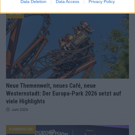
Data Deletion
Data Access
Privacy Policy
EXTRA
Neue Themenwelt, neues Café, neue
Westernstadt: Der Europa-Park 2026 setzt auf
viele Highlights
Juni 2026
KOMMENTAR