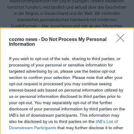
Nachrichtenplattform mit Sitz in Stuttgart. Unsere Redaktion
berichtet fundiert, verständlich und aktuell über das Geschehen
in der Region, in Deutschland und der Welt. Wir verbinden
klassisches journalistisches Handwerk mit modernen
Erzählformen – klar, zuverlässig und nah an den Menschen.
cozmo news -
Do Not Process My Personal
Information
If you wish to opt-out of the sale, sharing to third parties, or
KOMMENTARE
processing of your personal or sensitive information for
targeted advertising by us, please use the below opt-out
Hinterlasse einen Kommentar
section to confirm your selection. Please note that after your
opt-out request is processed you may continue seeing
Wir freuen uns auf deinen Beitrag!
Diskutiere mit und teile deine
interest-based ads based on personal information utilized by
Perspektive. Mit * gekennzeichnete Angaben sind Pflichtfelder.
us or personal information disclosed to third parties prior to
Bitte nutze deinen Klarnamen (Vor- und Nachname) und eine
your opt-out. You may separately opt-out of the further
gültige E-Mail-Adresse (wird nicht veröffentlicht). Wir prüfen
disclosure of your personal information by third parties on the
jeden Kommentar kurz. Beiträge, die unsere
Netiquette
IAB’s list of downstream participants. This information may
respektieren, werden freigeschaltet; Hassrede, Beleidigungen,
also be disclosed by us to third parties on the
IAB’s List of
Hetze, Spam oder Werbung werden nicht veröffentlicht. Es
Downstream Participants
that may further disclose it to other
gelten unsere
Datenschutzvereinbarungen
.
third parties.