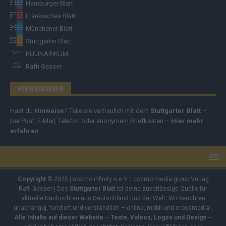
Hamburger Blatt
Fränkisches Blatt
Münchener Blatt
Stuttgarter Blatt
KULINARIKUM.
Raffi Gasser
HINWEISGEBER
Hast du
Hinweise
? Teile sie vertraulich mit dem
Stuttgarter Blatt
–
per Post, E-Mail, Telefon oder anonymem Briefkasten –
Hier mehr
erfahren
.
Copyright
© 2025 | cozmo infinity n.e.V. | cozmo media group Verlag
Raffi Gasser | Das
Stuttgarter Blatt
ist deine zuverlässige Quelle für
aktuelle Nachrichten aus Deutschland und der Welt. Wir berichten
unabhängig, fundiert und verständlich – online, mobil und crossmedial.
Alle Inhalte auf dieser Website – Texte, Videos, Logos und Design –