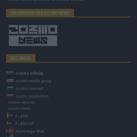
EIN ANGEBOT DER COZMO NEWS
NETZWERK
cozmo infinity
cozmo media group
cozmo connect
cozmo production
cozmo records
cozmo news
FLASH
FLASH UP
Nürnberger Blatt