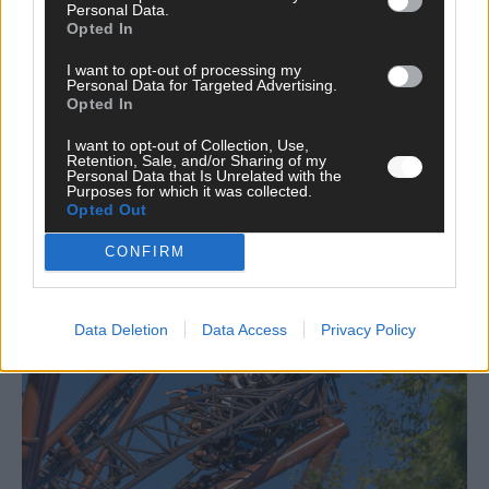
Personal Data.
Opted In
Benachrichtige mich über nachfolgende Kommentare via E-
Mail.
I want to opt-out of processing my
Personal Data for Targeted Advertising.
Benachrichtige mich über neue Beiträge via E-Mail.
Opted In
I want to opt-out of Collection, Use,
Retention, Sale, and/or Sharing of my
Personal Data that Is Unrelated with the
Purposes for which it was collected.
JETZT ANGESAGT
Opted Out
CONFIRM
EXTRA
Data Deletion
Data Access
Privacy Policy