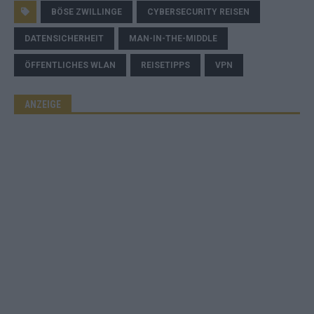
BÖSE ZWILLINGE
CYBERSECURITY REISEN
DATENSICHERHEIT
MAN-IN-THE-MIDDLE
ÖFFENTLICHES WLAN
REISETIPPS
VPN
ANZEIGE