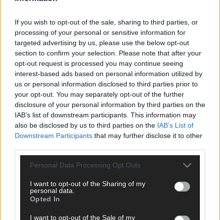
Wir freuen uns auf deinen Beitrag!
Diskutiere mit und teile deine
If you wish to opt-out of the sale, sharing to third parties, or
Perspektive. Mit * gekennzeichnete Angaben sind Pflichtfelder.
processing of your personal or sensitive information for
Bitte nutze deinen Klarnamen (Vor- und Nachname) und eine
targeted advertising by us, please use the below opt-out
gültige E-Mail-Adresse (wird nicht veröffentlicht). Wir prüfen
section to confirm your selection. Please note that after your
jeden Kommentar kurz. Beiträge, die unsere
Netiquette
opt-out request is processed you may continue seeing
respektieren, werden freigeschaltet; Hassrede, Beleidigungen,
interest-based ads based on personal information utilized by
Hetze, Spam oder Werbung werden nicht veröffentlicht. Es
us or personal information disclosed to third parties prior to
gelten unsere
Datenschutzvereinbarungen
.
your opt-out. You may separately opt-out of the further
disclosure of your personal information by third parties on the
*
Kommentar
IAB’s list of downstream participants. This information may
also be disclosed by us to third parties on the
IAB’s List of
Downstream Participants
that may further disclose it to other
third parties.
Personal Data Processing Opt Outs
*
Vor- und Nachname
I want to opt-out of the Sharing of my
personal data.
Opted In
*
E-Mail
I want to opt-out of the Sale of my