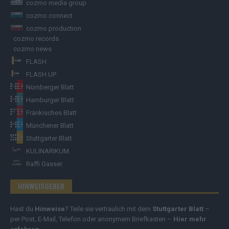
cozmo media group
cozmo connect
cozmo production
cozmo records
cozmo news
FLASH
FLASH UP
Nürnberger Blatt
Hamburger Blatt
Fränkisches Blatt
Münchener Blatt
Stuttgarter Blatt
KULINARIKUM.
Raffi Gasser
HINWEISGEBER
Hast du
Hinweise
? Teile sie vertraulich mit dem
Stuttgarter Blatt
–
per Post, E-Mail, Telefon oder anonymem Briefkasten –
Hier mehr