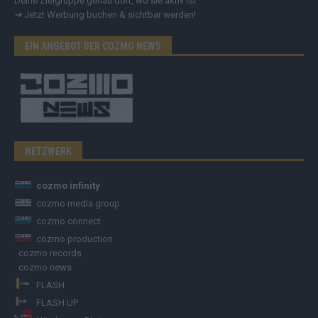
Deine Zielgruppe genau dort, wo sie aktiv ist.
➔
Jetzt Werbung buchen & sichtbar werden!
EIN ANGEBOT DER COZMO NEWS
NETZWERK
cozmo infinity
cozmo media group
cozmo connect
cozmo production
cozmo records
cozmo news
FLASH
FLASH UP