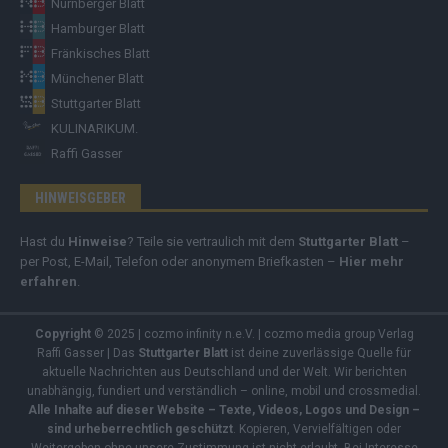
Nürnberger Blatt
Hamburger Blatt
Fränkisches Blatt
Münchener Blatt
Stuttgarter Blatt
KULINARIKUM.
Raffi Gasser
HINWEISGEBER
Hast du
Hinweise
? Teile sie vertraulich mit dem
Stuttgarter Blatt
–
per Post, E-Mail, Telefon oder anonymem Briefkasten –
Hier mehr
erfahren
.
Copyright
© 2025 | cozmo infinity n.e.V. | cozmo media group Verlag
Raffi Gasser | Das
Stuttgarter Blatt
ist deine zuverlässige Quelle für
aktuelle Nachrichten aus Deutschland und der Welt. Wir berichten
unabhängig, fundiert und verständlich – online, mobil und crossmedial.
Alle Inhalte auf dieser Website – Texte, Videos, Logos und Design –
sind urheberrechtlich geschützt
. Kopieren, Vervielfältigen oder
Weitergeben ohne unsere Zustimmung ist nicht erlaubt. Bei Interesse