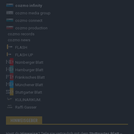
cozmo infinity
cozmo media group
cozmo connect
cozmo production
cozmo records
cozmo news
FLASH
FLASH UP
Nürnberger Blatt
Hamburger Blatt
Fränkisches Blatt
Münchener Blatt
Stuttgarter Blatt
KULINARIKUM.
Raffi Gasser
HINWEISGEBER
Hast du
Hinweise
? Teile sie vertraulich mit dem
Stuttgarter Blatt
–