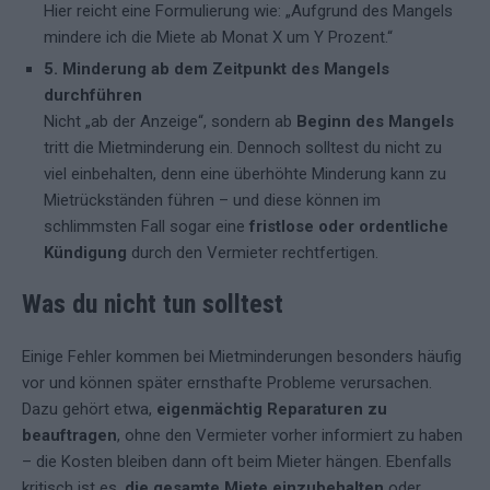
Hier reicht eine Formulierung wie: „Aufgrund des Mangels
mindere ich die Miete ab Monat X um Y Prozent.“
5. Minderung ab dem Zeitpunkt des Mangels
durchführen
Nicht „ab der Anzeige“, sondern ab
Beginn des Mangels
tritt die Mietminderung ein. Dennoch solltest du nicht zu
viel einbehalten, denn eine überhöhte Minderung kann zu
Mietrückständen führen – und diese können im
schlimmsten Fall sogar eine
fristlose oder ordentliche
Kündigung
durch den Vermieter rechtfertigen.
Was du nicht tun solltest
Einige Fehler kommen bei Mietminderungen besonders häufig
vor und können später ernsthafte Probleme verursachen.
Dazu gehört etwa,
eigenmächtig Reparaturen zu
beauftragen
, ohne den Vermieter vorher informiert zu haben
– die Kosten bleiben dann oft beim Mieter hängen. Ebenfalls
kritisch ist es,
die gesamte Miete einzubehalten
oder