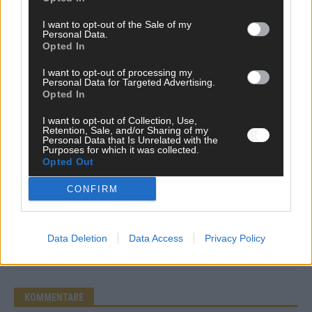
I want to opt-out of the Sale of my
Personal Data.
Opted In
I want to opt-out of processing my
Personal Data for Targeted Advertising.
Opted In
I want to opt-out of Collection, Use,
Über Redaktion | Stuttgarter Blatt
557 Artikel
Retention, Sale, and/or Sharing of my
Personal Data that Is Unrelated with the
Das Stuttgarter Blatt ist eine unabhängige, digitale
Purposes for which it was collected.
Nachrichtenplattform mit Sitz in Stuttgart. Unsere Redaktion
Opted Out
berichtet fundiert, verständlich und aktuell über das Geschehen
CONFIRM
in der Region, in Deutschland und der Welt. Wir verbinden
klassisches journalistisches Handwerk mit modernen
Erzählformen – klar, zuverlässig und nah an den Menschen.
Data Deletion
Data Access
Privacy Policy
KOMMENTARE