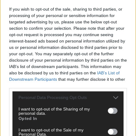
If you wish to opt-out of the sale, sharing to third parties, or
processing of your personal or sensitive information for
targeted advertising by us, please use the below opt-out
Über Redaktion | Stuttgarter Blatt
557 Artikel
section to confirm your selection. Please note that after your
Das Stuttgarter Blatt ist eine unabhängige, digitale
opt-out request is processed you may continue seeing
Nachrichtenplattform mit Sitz in Stuttgart. Unsere Redaktion
interest-based ads based on personal information utilized by
berichtet fundiert, verständlich und aktuell über das Geschehen
us or personal information disclosed to third parties prior to
in der Region, in Deutschland und der Welt. Wir verbinden
your opt-out. You may separately opt-out of the further
klassisches journalistisches Handwerk mit modernen
disclosure of your personal information by third parties on the
Erzählformen – klar, zuverlässig und nah an den Menschen.
IAB’s list of downstream participants. This information may
also be disclosed by us to third parties on the
IAB’s List of
Downstream Participants
that may further disclose it to other
third parties.
Personal Data Processing Opt Outs
KOMMENTARE
I want to opt-out of the Sharing of my
Hinterlasse einen Kommentar
personal data.
Opted In
Wir freuen uns auf deinen Beitrag!
Diskutiere mit und teile deine
I want to opt-out of the Sale of my
Perspektive. Mit * gekennzeichnete Angaben sind Pflichtfelder.
Personal Data.