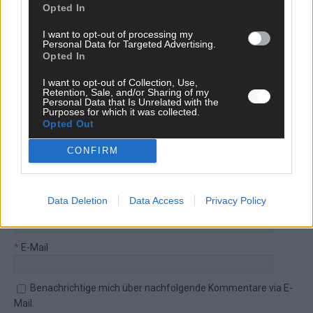
Bitte nutze deinen Klarnamen (Vor- und Nachname) und eine
Opted In
gültige E-Mail-Adresse (wird nicht veröffentlicht). Wir prüfen
I want to opt-out of processing my
jeden Kommentar kurz. Beiträge, die unsere
Netiquette
Personal Data for Targeted Advertising.
respektieren, werden freigeschaltet; Hassrede, Beleidigungen,
Opted In
Hetze, Spam oder Werbung werden nicht veröffentlicht. Es
I want to opt-out of Collection, Use,
gelten unsere
Datenschutzvereinbarungen
.
Retention, Sale, and/or Sharing of my
Personal Data that Is Unrelated with the
*
Kommentar
Purposes for which it was collected.
Opted Out
CONFIRM
Data Deletion
Data Access
Privacy Policy
*
Vor- und Nachname
*
E-Mail
Benachrichtige mich über nachfolgende Kommentare via E-
Mail.