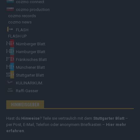
cozmo connect
cozmo production
cozmo records
cozmo news
FLASH
FLASH UP
Nürnberger Blatt
Hamburger Blatt
Fränkisches Blatt
Münchener Blatt
Stuttgarter Blatt
KULINARIKUM.
Raffi Gasser
HINWEISGEBER
Hast du
Hinweise
? Teile sie vertraulich mit dem
Stuttgarter Blatt
–
per Post, E-Mail, Telefon oder anonymem Briefkasten –
Hier mehr
erfahren
.