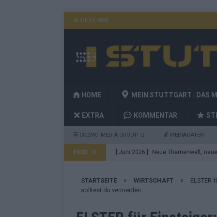
AUGUST 2026
HOME
MEIN STUTTGART | DAS 
EXTRA
KOMMENTAR
ST
COZMO MEDIA GROUP
MEDIADATEN
FEED
[ Juni 2026 ]
Neue Themenwelt, neues
Highlights
EXTRA
STARTSEITE
WIRTSCHAFT
ELSTER fü
[ Mai 2026 ]
DARA gewinnt verdient, I
solltest du vermeiden
Fazit zum ESC 2026
KOMMENTAR