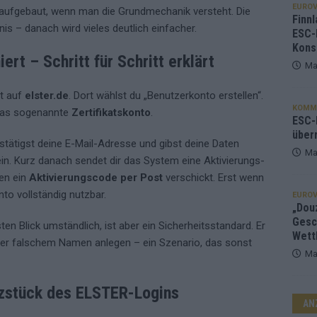
EUROV
 aufgebaut, wenn man die Grundmechanik versteht. Die
Finnl
nis – danach wird vieles deutlich einfacher.
ESC-
Kons
ert – Schritt für Schritt erklärt
Ma
nt auf
elster.de
. Dort wählst du „Benutzerkonto erstellen“.
KOMM
 das sogenannte
Zertifikatskonto
.
ESC-F
über
estätigst deine E-Mail-Adresse und gibst deine Daten
Ma
in. Kurz danach sendet dir das System eine Aktivierungs-
den ein
Aktivierungscode per Post
verschickt. Erst wenn
to vollständig nutzbar.
EUROV
„Douz
Gesc
en Blick umständlich, ist aber ein Sicherheitsstandard. Er
Wett
ter falschem Namen anlegen – ein Szenario, das sonst
Ma
erzstück des ELSTER-Logins
AN