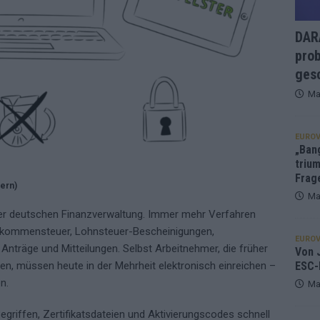
DARA
prob
gesc
Ma
EUROV
„Ban
trium
Frag
ern)
Ma
der deutschen Finanzverwaltung. Immer mehr Verfahren
 Einkommensteuer, Lohnsteuer-Bescheinigungen,
EUROV
nträge und Mitteilungen. Selbst Arbeitnehmer, die früher
Von J
ESC-
n, müssen heute in der Mehrheit elektronisch einreichen –
n.
Ma
griffen, Zertifikatsdateien und Aktivierungscodes schnell