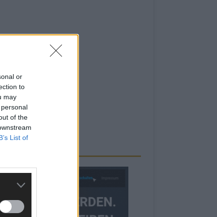
sonal or
ection to
ou may
 personal
out of the
 downstream
B’s List of
RBE BEI UNS!