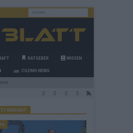
HAFT
RATGEBER
WISSEN
N
COZMO NEWS
ESSE
TZT ANGESAGT
RA