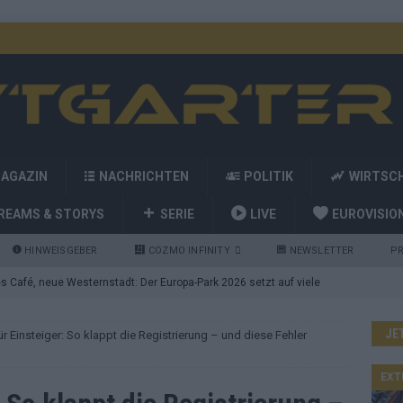
MAGAZIN
NACHRICHTEN
POLITIK
WIRTSC
REAMS & STORYS
SERIE
LIVE
EUROVISIO
HINWEISGEBER
COZMO INFINITY
NEWSLETTER
PR
 Café, neue Westernstadt: Der Europa-Park 2026 setzt auf viele
JE
r Einsteiger: So klappt die Registrierung – und diese Fehler
srael problematisch, Deutschland strukturell gescheitert – das
EXT