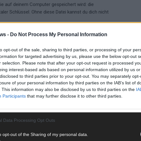
 die auf deinem Computer gespeichert wird: die
gitaler Schlüssel. Ohne diese Datei kannst du dich nicht
ws -
Do Not Process My Personal Information
gt und später gelöscht.
to opt-out of the sale, sharing to third parties, or processing of your per
(funktioniert nicht).
formation for targeted advertising by us, please use the below opt-out s
r selection. Please note that after your opt-out request is processed y
gespeichert, was zu Fehlermeldungen führt.
eing interest-based ads based on personal information utilized by us or
abgelegt haben.
disclosed to third parties prior to your opt-out. You may separately opt-
losure of your personal information by third parties on the IAB’s list of
t du die Datei in einem festen Ordner wie „Dokumente →
. This information may also be disclosed by us to third parties on the
IA
einem USB-Stick an. Die Datei ist mehrere Jahre gültig, bis
Participants
that may further disclose it to other third parties.
WE
mit BundID oder Online-Ausweis
l Data Processing Opt Outs
in-Verfahren. Viele Nutzer wissen das nicht und kämpfen
o opt-out of the Sharing of my personal data.