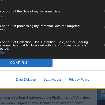
ernativen gibt es:
In
ehr stabil
o opt-out of the Sale of my Personal Data.
In
praktisch bei Gerätewechsel
to opt-out of processing my Personal Data for Targeted
rt mit eID oder BundID oft besser.
ing.
In
nd Bescheide in ELSTER
o opt-out of Collection, Use, Retention, Sale, and/or Sharing
KE
ersonal Data that Is Unrelated with the Purposes for which it
lected.
ashboard. Dort finden sich alle wichtigen Funktionen:
Out
fen von Arbeitgeber- und Versicherungsdaten)
CONFIRM
AN
Data Deletion
Data Access
Privacy Policy
klärungen
d aber strukturiert aufgebaut. Die Plattform prüft Angaben
eise, wenn Eingaben unvollständig oder widersprüchlich