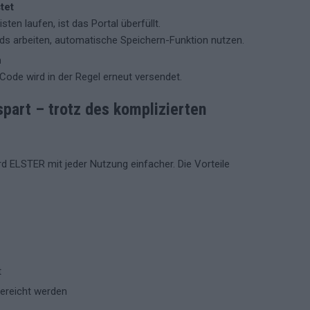
tet
en laufen, ist das Portal überfüllt.
s arbeiten, automatische Speichern-Funktion nutzen.
n
ode wird in der Regel erneut versendet.
art – trotz des komplizierten
d ELSTER mit jeder Nutzung einfacher. Die Vorteile
t
ereicht werden