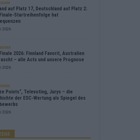
ISION
and auf Platz 17, Deutschland auf Platz 2:
Finale-Startreihenfolge hat
equenzen
i 2026
ENTAR
inale 2026: Finnland Favorit, Australien
rascht – alle Acts und unsere Prognose
i 2026
ISION
e Points“, Televoting, Jurys – die
hichte der ESC-Wertung als Spiegel des
bewerbs
i 2026
ZEIGE