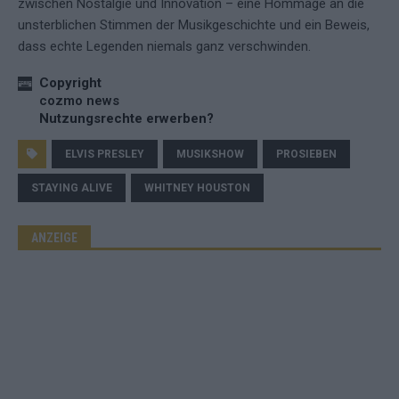
zwischen Nostalgie und Innovation – eine Hommage an die
unsterblichen Stimmen der Musikgeschichte und ein Beweis,
dass echte Legenden niemals ganz verschwinden.
Copyright
cozmo news
Nutzungsrechte erwerben?
ELVIS PRESLEY
MUSIKSHOW
PROSIEBEN
STAYING ALIVE
WHITNEY HOUSTON
ANZEIGE