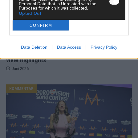
Personal Data that Is Unrelated with the
Purposes for which it was collected.
Opted Out
CONFIRM
Neue Themenwelt, neues Café, neue
Data Deletion
Data Access
Privacy Policy
Westernstadt: Der Europa-Park 2026 setzt auf
viele Highlights
Juni 2026
KOMMENTAR