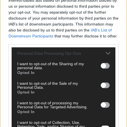
interest-based ads based on personal information utilized by
us or personal information disclosed to third parties prior to
*
Vor- und Nachname
your opt-out. You may separately opt-out of the further
disclosure of your personal information by third parties on the
IAB’s list of downstream participants. This information may
*
E-Mail
also be disclosed by us to third parties on the
IAB’s List of
Downstream Participants
that may further disclose it to other
Benachrichtige mich über nachfolgende Kommentare via E-
third parties.
Mail.
Personal Data Processing Opt Outs
Benachrichtige mich über neue Beiträge via E-Mail.
I want to opt-out of the Sharing of my
personal data.
Opted In
I want to opt-out of the Sale of my
JETZT ANGESAGT
Personal Data.
Opted In
EXTRA
I want to opt-out of processing my
Personal Data for Targeted Advertising.
Opted In
I want to opt-out of Collection, Use,
Retention, Sale, and/or Sharing of my