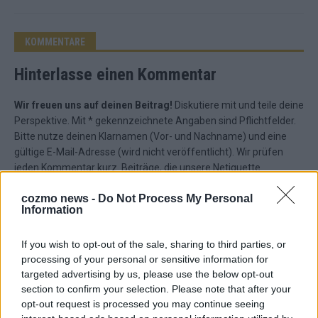
KOMMENTARE
Hinterlasse einen Kommentar
Wir freuen uns auf deinen Beitrag!
Diskutiere mit und teile deine
Perspektive. Mit * gekennzeichnete Angaben sind Pflichtfelder.
Bitte nutze deinen Klarnamen (Vor- und Nachname) und eine
gültige E-Mail-Adresse (wird nicht veröffentlicht). Wir prüfen
jeden Kommentar kurz. Beiträge, die unsere
Netiquette
respektieren, werden freigeschaltet; Hassrede, Beleidigungen,
cozmo news -
Do Not Process My Personal
Hetze, Spam oder Werbung werden nicht veröffentlicht. Es
Information
gelten unsere
Datenschutzvereinbarungen
.
*
Kommentar
If you wish to opt-out of the sale, sharing to third parties, or
processing of your personal or sensitive information for
targeted advertising by us, please use the below opt-out
section to confirm your selection. Please note that after your
opt-out request is processed you may continue seeing