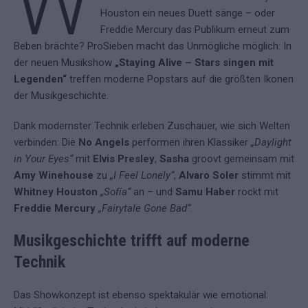
W
Houston ein neues Duett sänge – oder
Freddie Mercury das Publikum erneut zum
Beben brächte? ProSieben macht das Unmögliche möglich: In
der neuen Musikshow
„Staying Alive – Stars singen mit
Legenden“
treffen moderne Popstars auf die größten Ikonen
der Musikgeschichte.
Dank modernster Technik erleben Zuschauer, wie sich Welten
verbinden: Die
No Angels
performen ihren Klassiker
„Daylight
in Your Eyes“
mit
Elvis Presley
,
Sasha
groovt gemeinsam mit
Amy Winehouse
zu
„I Feel Lonely“
,
Alvaro Soler
stimmt mit
Whitney Houston
„Sofía“
an – und
Samu Haber
rockt mit
Freddie Mercury
„Fairytale Gone Bad“
.
Musikgeschichte trifft auf moderne
Technik
Das Showkonzept ist ebenso spektakulär wie emotional: