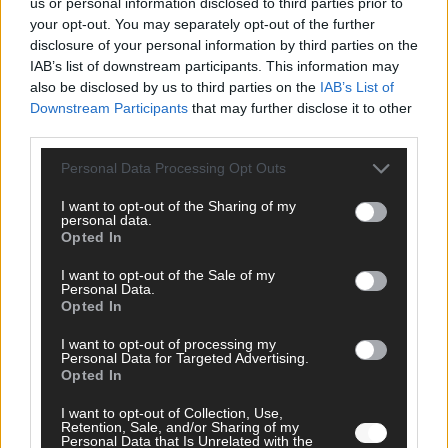
Hinterlasse einen Kommentar
us or personal information disclosed to third parties prior to
your opt-out. You may separately opt-out of the further
Wir freuen uns auf deinen Beitrag!
Diskutiere mit und teile deine
disclosure of your personal information by third parties on the
Perspektive. Mit * gekennzeichnete Angaben sind Pflichtfelder.
IAB’s list of downstream participants. This information may
also be disclosed by us to third parties on the
IAB’s List of
Bitte nutze deinen Klarnamen (Vor- und Nachname) und eine
Downstream Participants
that may further disclose it to other
gültige E-Mail-Adresse (wird nicht veröffentlicht). Wir prüfen
third parties.
jeden Kommentar kurz. Beiträge, die unsere
Netiquette
respektieren, werden freigeschaltet; Hassrede, Beleidigungen,
Personal Data Processing Opt Outs
Hetze, Spam oder Werbung werden nicht veröffentlicht. Es
gelten unsere
Datenschutzvereinbarungen
.
I want to opt-out of the Sharing of my
personal data.
*
Kommentar
Opted In
I want to opt-out of the Sale of my
Personal Data.
Opted In
I want to opt-out of processing my
Personal Data for Targeted Advertising.
*
Vor- und Nachname
Opted In
I want to opt-out of Collection, Use,
Retention, Sale, and/or Sharing of my
*
E-Mail
Personal Data that Is Unrelated with the