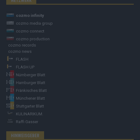
NETZWERK
cozmo infinity
cozmo media group
cozmo connect
cozmo production
cozmo records
cozmo news
FLASH
FLASH UP
Nürnberger Blatt
Hamburger Blatt
Fränkisches Blatt
Münchener Blatt
Stuttgarter Blatt
KULINARIKUM.
Raffi Gasser
HINWEISGEBER