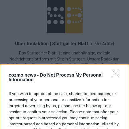
Über Redaktion | Stuttgarter Blatt
557 Artikel
Das Stuttgarter Blatt ist eine unabhängige, digitale
Nachrichtenplattform mit Sitz in Stuttgart. Unsere Redaktion
berichtet fundiert, verständlich und aktuell über das Geschehen
in der Region, in Deutschland und der Welt. Wir verbinden
cozmo news -
Do Not Process My Personal
klassisches journalistisches Handwerk mit modernen
Information
Erzählformen – klar, zuverlässig und nah an den Menschen.
If you wish to opt-out of the sale, sharing to third parties, or
processing of your personal or sensitive information for
targeted advertising by us, please use the below opt-out
section to confirm your selection. Please note that after your
KOMMENTARE
opt-out request is processed you may continue seeing
interest-based ads based on personal information utilized by