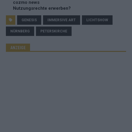
cozmo news
Nutzungsrechte erwerben?
GENESIS
IMMERSIVE ART
LICHTSHOW
NÜRNBERG
PETERSKIRCHE
ANZEIGE