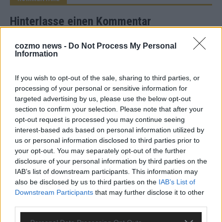
Hinterlasse einen Kommentar
Wir freuen uns auf deinen Beitrag!
Diskutiere mit und teile deine
cozmo news -
Do Not Process My Personal
Perspektive. Mit * gekennzeichnete Angaben sind Pflichtfelder.
Information
Bitte nutze deinen Klarnamen (Vor- und Nachname) und eine
gültige E-Mail-Adresse (wird nicht veröffentlicht). Wir prüfen
If you wish to opt-out of the sale, sharing to third parties, or
jeden Kommentar kurz. Beiträge, die unsere
Netiquette
processing of your personal or sensitive information for
respektieren, werden freigeschaltet; Hassrede, Beleidigungen,
targeted advertising by us, please use the below opt-out
Hetze, Spam oder Werbung werden nicht veröffentlicht. Es
section to confirm your selection. Please note that after your
gelten unsere
Datenschutzvereinbarungen
.
opt-out request is processed you may continue seeing
interest-based ads based on personal information utilized by
*
Kommentar
us or personal information disclosed to third parties prior to
your opt-out. You may separately opt-out of the further
disclosure of your personal information by third parties on the
IAB’s list of downstream participants. This information may
also be disclosed by us to third parties on the
IAB’s List of
Downstream Participants
that may further disclose it to other
third parties.
*
Vor- und Nachname