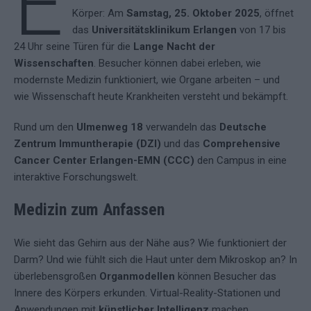
E
Körper: Am
Samstag, 25. Oktober 2025
, öffnet
das
Universitätsklinikum Erlangen
von 17 bis
24 Uhr seine Türen für die
Lange Nacht der
Wissenschaften
. Besucher können dabei erleben, wie
modernste Medizin funktioniert, wie Organe arbeiten – und
wie Wissenschaft heute Krankheiten versteht und bekämpft.
Rund um den
Ulmenweg 18
verwandeln das
Deutsche
Zentrum Immuntherapie (DZI)
und das
Comprehensive
Cancer Center Erlangen-EMN (CCC)
den Campus in eine
interaktive Forschungswelt.
Medizin zum Anfassen
Wie sieht das Gehirn aus der Nähe aus? Wie funktioniert der
Darm? Und wie fühlt sich die Haut unter dem Mikroskop an? In
überlebensgroßen
Organmodellen
können Besucher das
Innere des Körpers erkunden. Virtual-Reality-Stationen und
Anwendungen mit
künstlicher Intelligenz
machen