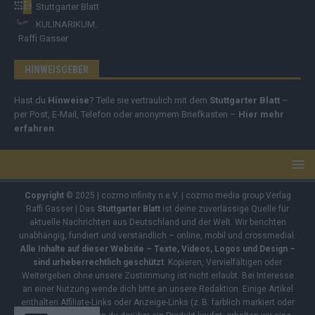
Stuttgarter Blatt
KULINARIKUM.
Raffi Gasser
HINWEISGEBER
Hast du
Hinweise
? Teile sie vertraulich mit dem
Stuttgarter Blatt
–
per Post, E-Mail, Telefon oder anonymem Briefkasten –
Hier mehr
erfahren
.
Copyright
© 2025 | cozmo infinity n.e.V. | cozmo media group Verlag
Raffi Gasser | Das
Stuttgarter Blatt
ist deine zuverlässige Quelle für
aktuelle Nachrichten aus Deutschland und der Welt. Wir berichten
unabhängig, fundiert und verständlich – online, mobil und crossmedial.
Alle Inhalte auf dieser Website – Texte, Videos, Logos und Design –
sind urheberrechtlich geschützt
. Kopieren, Vervielfältigen oder
Weitergeben ohne unsere Zustimmung ist nicht erlaubt. Bei Interesse
an einer Nutzung wende dich bitte an unsere Redaktion. Einige Artikel
enthalten Affiliate-Links oder Anzeige-Links (z. B. farblich markiert oder