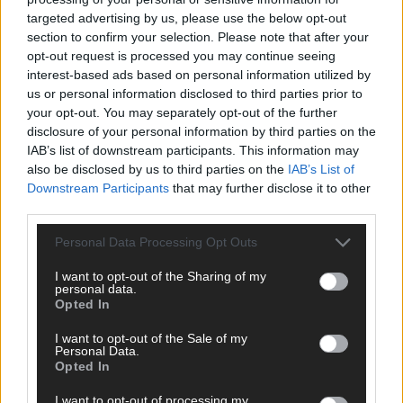
*
Vor- und Nachname
targeted advertising by us, please use the below opt-out
section to confirm your selection. Please note that after your
opt-out request is processed you may continue seeing
*
E-Mail
interest-based ads based on personal information utilized by
us or personal information disclosed to third parties prior to
your opt-out. You may separately opt-out of the further
Benachrichtige mich über nachfolgende Kommentare via E-
disclosure of your personal information by third parties on the
Mail.
IAB’s list of downstream participants. This information may
also be disclosed by us to third parties on the
IAB’s List of
Benachrichtige mich über neue Beiträge via E-Mail.
Downstream Participants
that may further disclose it to other
third parties.
Personal Data Processing Opt Outs
JETZT ANGESAGT
I want to opt-out of the Sharing of my
personal data.
Opted In
EXTRA
I want to opt-out of the Sale of my
Personal Data.
Opted In
I want to opt-out of processing my