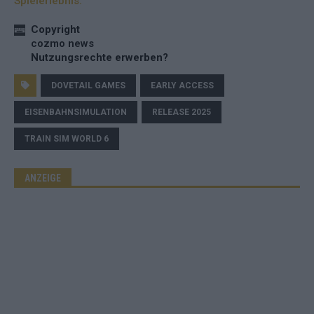
Spielerlebnis.
Copyright
cozmo news
Nutzungsrechte erwerben?
DOVETAIL GAMES
EARLY ACCESS
EISENBAHNSIMULATION
RELEASE 2025
TRAIN SIM WORLD 6
ANZEIGE