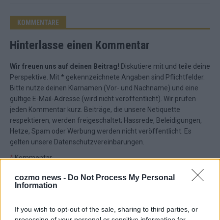
KOMMENTARE
Hinterlasse einen Kommentar
Wir freuen uns auf deinen Beitrag!
Diskutiere mit und teile deine
Perspektive. Mit * gekennzeichnete Angaben sind Pflichtfelder.
Bitte nutze deinen Klarnamen (Vor- und Nachname) und eine
gültige E-Mail-Adresse (wird nicht veröffentlicht). Wir prüfen
jeden Kommentar kurz. Beiträge, die unsere
Netiquette
respektieren, werden freigeschaltet; Hassrede, Beleidigungen,
Hetze, Spam oder Werbung werden nicht veröffentlicht. Es
gelten unsere
Datenschutzvereinbarungen
.
*
Kommentar
cozmo news -
Do Not Process My Personal
Information
If you wish to opt-out of the sale, sharing to third parties, or
processing of your personal or sensitive information for