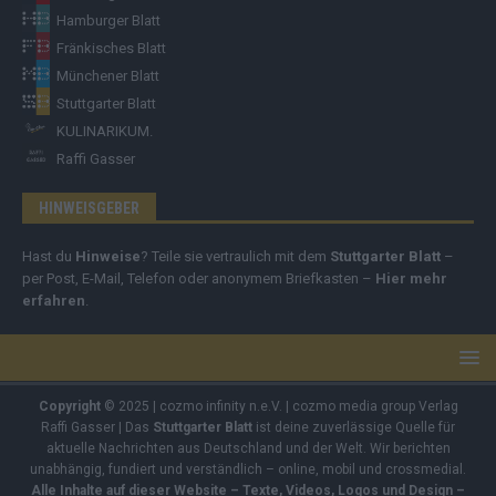
Hamburger Blatt
Fränkisches Blatt
Münchener Blatt
Stuttgarter Blatt
KULINARIKUM.
Raffi Gasser
HINWEISGEBER
Hast du
Hinweise
? Teile sie vertraulich mit dem
Stuttgarter Blatt
–
per Post, E-Mail, Telefon oder anonymem Briefkasten –
Hier mehr
erfahren
.
Copyright
© 2025 | cozmo infinity n.e.V. | cozmo media group Verlag
Raffi Gasser | Das
Stuttgarter Blatt
ist deine zuverlässige Quelle für
aktuelle Nachrichten aus Deutschland und der Welt. Wir berichten
unabhängig, fundiert und verständlich – online, mobil und crossmedial.
Alle Inhalte auf dieser Website – Texte, Videos, Logos und Design –