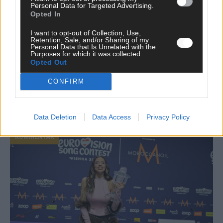
Personal Data for Targeted Advertising.
Opted In
I want to opt-out of Collection, Use,
Retention, Sale, and/or Sharing of my
Personal Data that Is Unrelated with the
Purposes for which it was collected.
Opted Out
Neue Themenwelt, neues Café, neue
Westernstadt: Der Europa-Park 2026 setzt auf
CONFIRM
viele Highlights
Juni 2026
Data Deletion
Data Access
Privacy Policy
KOMMENTAR