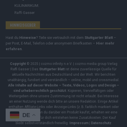
KULINARIKUM.
Raffi Gasser
HINWEISGEBER
Hast du
Hinweise
? Teile sie vertraulich mit dem
Stuttgarter Blatt
–
per Post, E-Mail, Telefon oder anonymem Briefkasten –
Hier mehr
erfahren
.
Copyright
© 2025 | cozmo infinity n.e.V. | cozmo media group Verlag
Raffi Gasser | Das
Stuttgarter Blatt
ist deine zuverlässige Quelle für
aktuelle Nachrichten aus Deutschland und der Welt. Wir berichten
unabhängig, fundiert und verständlich – online, mobil und crossmedial.
Alle Inhalte auf dieser Website – Texte, Videos, Logos und Design –
sind urheberrechtlich geschützt
. Kopieren, Vervielfältigen oder
Weitergeben ohne unsere Zustimmung ist nicht erlaubt. Bei Interesse
an einer Nutzung wende dich bitte an unsere Redaktion. Einige Artikel
enthalten Affiliate-Links oder Anzeige-Links (z. B. farblich markiert oder
unterstrichen). Wenn du darüber ein Produkt kaufst, erhalten wir eine
DE
kleine Provision – für dich entstehen keine Zusatzkosten. Der Kauf
bleibt selbstverständlich freiwillig.
Impressum
|
Datenschutz