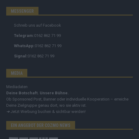
MESSENGER
Schreib uns auf Facebook
Telegram:
0162 862 71 99
WhatsApp:
0162 862 71 99
Signal:
0162 862 71 99
MEDIA
Mediadaten
Deine Botschaft. Unsere Bühne.
Ob Sponsored Post, Banner oder individuelle Kooperation – erreiche
Deine Zielgruppe genau dort, wo sie aktiv ist.
➔
Jetzt Werbung buchen & sichtbar werden!
EIN ANGEBOT DER COZMO NEWS