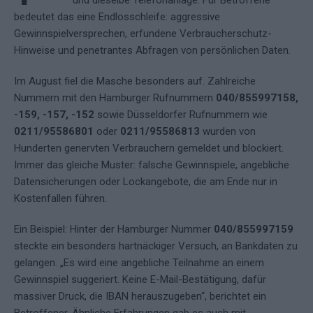
und dieselbe Telefonanlage. Für Betroffene
bedeutet das eine Endlosschleife: aggressive
Gewinnspielversprechen, erfundene Verbraucherschutz-
Hinweise und penetrantes Abfragen von persönlichen Daten.
Im August fiel die Masche besonders auf. Zahlreiche
Nummern mit den Hamburger Rufnummern
040/855997158,
-159, -157, -152
sowie Düsseldorfer Rufnummern wie
0211/95586801
oder
0211/95586813
wurden von
Hunderten genervten Verbrauchern gemeldet und blockiert.
Immer das gleiche Muster: falsche Gewinnspiele, angebliche
Datensicherungen oder Lockangebote, die am Ende nur in
Kostenfallen führen.
Ein Beispiel: Hinter der Hamburger Nummer
040/855997159
steckte ein besonders hartnäckiger Versuch, an Bankdaten zu
gelangen. „Es wird eine angebliche Teilnahme an einem
Gewinnspiel suggeriert. Keine E-Mail-Bestätigung, dafür
massiver Druck, die IBAN herauszugeben“, berichtet ein