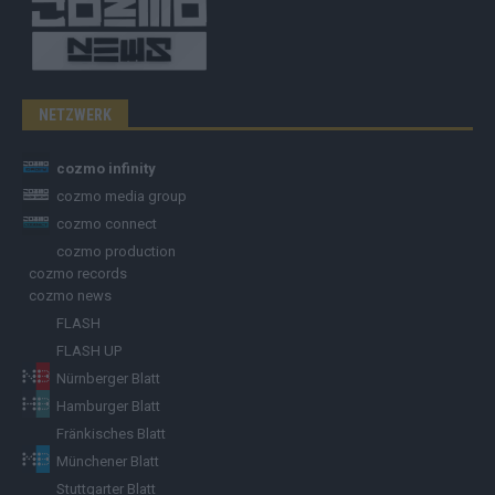
NETZWERK
cozmo infinity
cozmo media group
cozmo connect
cozmo production
cozmo records
cozmo news
FLASH
FLASH UP
Nürnberger Blatt
Hamburger Blatt
Fränkisches Blatt
Münchener Blatt
Stuttgarter Blatt