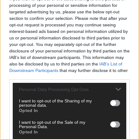
respektieren, werden freigeschaltet; Hassrede, Beleidigungen,
processing of your personal or sensitive information for
Hetze, Spam oder Werbung werden nicht veröffentlicht. Es
targeted advertising by us, please use the below opt-out
gelten unsere
Datenschutzvereinbarungen
.
section to confirm your selection. Please note that after your
*
Kommentar
opt-out request is processed you may continue seeing
interest-based ads based on personal information utilized by
us or personal information disclosed to third parties prior to
your opt-out. You may separately opt-out of the further
disclosure of your personal information by third parties on the
IAB’s list of downstream participants. This information may
also be disclosed by us to third parties on the
IAB’s List of
*
Vor- und Nachname
Downstream Participants
that may further disclose it to other
third parties.
*
E-Mail
Personal Data Processing Opt Outs
I want to opt-out of the Sharing of my
Benachrichtige mich über nachfolgende Kommentare via E-
personal data.
Opted In
Mail.
Benachrichtige mich über neue Beiträge via E-Mail.
I want to opt-out of the Sale of my
Personal Data.
Opted In