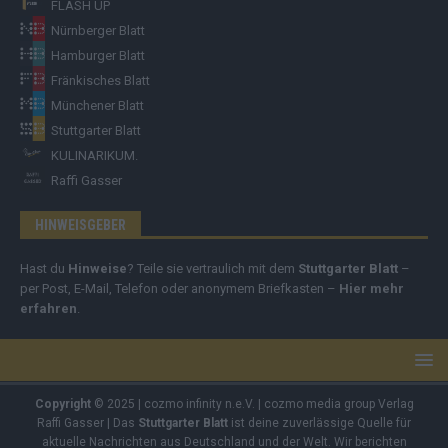
FLASH UP
Nürnberger Blatt
Hamburger Blatt
Fränkisches Blatt
Münchener Blatt
Stuttgarter Blatt
KULINARIKUM.
Raffi Gasser
HINWEISGEBER
Hast du
Hinweise
? Teile sie vertraulich mit dem
Stuttgarter Blatt
–
per Post, E-Mail, Telefon oder anonymem Briefkasten –
Hier mehr
erfahren
.
Copyright
© 2025 | cozmo infinity n.e.V. | cozmo media group Verlag
Raffi Gasser | Das
Stuttgarter Blatt
ist deine zuverlässige Quelle für
aktuelle Nachrichten aus Deutschland und der Welt. Wir berichten