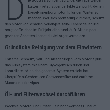
D
ie Bootssaison geht zu Ende, die Tage werden
kürzer – jetzt ist der perfekte Zeitpunkt, deinen
Diesel-Innenbordmotor fit für den Winter zu
machen. Wer sich rechtzeitig kümmert, schützt
den Motor vor Schäden, verlängert seine Lebensdauer und
sorgt dafür, dass im Frühjahr alles rund läuft. Mit ein paar
gezielten Schritten kannst du viel Ärger vermeiden.
Gründliche Reinigung vor dem Einwintern
Entferne Schmutz, Salz und Ablagerungen vom Motor. Spüle
das Kühlsystem mit einem Glykolgemisch durch und
kontrolliere, ob es das gesamte System erreicht hat.
Überprüfe außerdem den Seewasserfilter und entferne
Muscheln oder Algen.
Öl- und Filterwechsel durchführen
Wechsle Motoröl und Ölfilter – ein hochwertiges Öl beugt