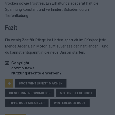
trocken sowie frostfrei. Ein Erhaltungsladegerät hält die
Spannung konstant und verhindert Schäden durch
Tiefentladung.
Fazit
Ein wenig Zeit für Pflege im Herbst spart dir im Frühjahr jede
Menge Ärger. Dein Motor läuft zuverlässiger, hält länger – und
du kannst entspannt in die neue Saison starten.
Copyright
cozmo news
Nutzungsrechte erwerben?
BOOT WINTERFEST MACHEN
DIESEL-INNENBORDMOTOR
MOTORPFLEGE BOOT
TIPPS BOOTSBESITZER
WINTERLAGER BOOT