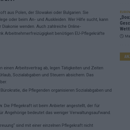
t aus Polen, der Slowakei oder Bulgarien. Sie
EUROV
„Douz
lege oder beim An- und Auskleiden. Wer Hilfe sucht, kann
Gesc
r Diakonie wenden. Auch zahlreiche Online-
Wett
ank Arbeitnehmerfreizügigkeit benötigen EU-Pflegekräfte
Ma
AN
en einen Arbeitsvertrag ab, legen Tätigkeiten und Zeiten
Urlaub, Sozialabgaben und Steuern absichern. Das
ber.
 Bürokratie, die Pflegenden organisieren Sozialabgaben und
n
: Die Pflegekraft ist beim Anbieter angestellt, der für
 Für Angehörige bedeutet das weniger Verwaltungsaufwand.
euung“ sind mit einer einzelnen Pflegekraft nicht