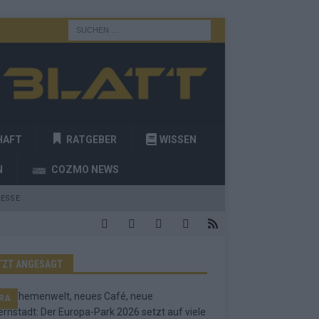
HAFT
RATGEBER
WISSEN
N
COZMO NEWS
ESSE
TZT ANGESAGT
RA