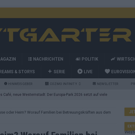
MAGAZIN
NACHRICHTEN
POLITIK
WIRTSC
REAMS & STORYS
SERIE
LIVE
EUROVISIO
HINWEISGEBER
COZMO INFINITY
NEWSLETTER
PR
 Café, neue Westernstadt: Der Europa-Park 2026 setzt auf viele
JE
use oder Heim? Worauf Familien bei Betreuungskräften aus dem
srael problematisch, Deutschland strukturell gescheitert – das
EXT