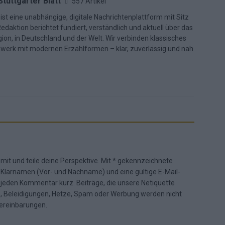
Stuttgarter Blatt
557 Artikel
 ist eine unabhängige, digitale Nachrichtenplattform mit Sitz
Redaktion berichtet fundiert, verständlich und aktuell über das
ion, in Deutschland und der Welt. Wir verbinden klassisches
dwerk mit modernen Erzählformen – klar, zuverlässig und nah
 mit und teile deine Perspektive. Mit * gekennzeichnete
n Klarnamen (Vor- und Nachname) und eine gültige E-Mail-
en jeden Kommentar kurz. Beiträge, die unsere
Netiquette
e, Beleidigungen, Hetze, Spam oder Werbung werden nicht
ereinbarungen
.