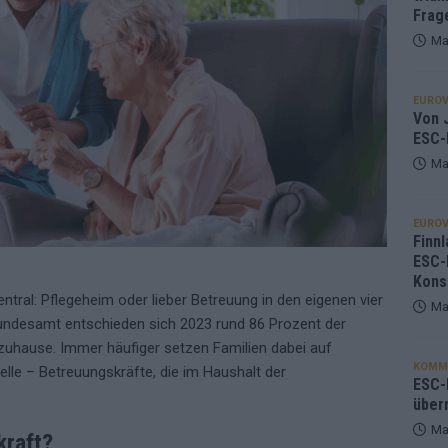
Frag
Ma
EUROV
Von J
ESC-
Ma
EUROV
Finnl
ESC-
Kons
zentral: Pflegeheim oder lieber Betreuung in den eigenen vier
Ma
ndesamt entschieden sich 2023 rund 86 Prozent der
zuhause. Immer häufiger setzen Familien dabei auf
KOMM
lle – Betreuungskräfte, die im Haushalt der
ESC-F
über
Ma
kraft?