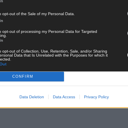
In
o opt-out of the Sale of my Personal Data.
In
AN
VE-IN-CARE
PFLEGE ZUHAUSE
PFLEGEKASSE
to opt-out of processing my Personal Data for Targeted
ing.
In
o opt-out of Collection, Use, Retention, Sale, and/or Sharing
ersonal Data that Is Unrelated with the Purposes for which it
lected.
Out
CONFIRM
Data Deletion
Data Access
Privacy Policy