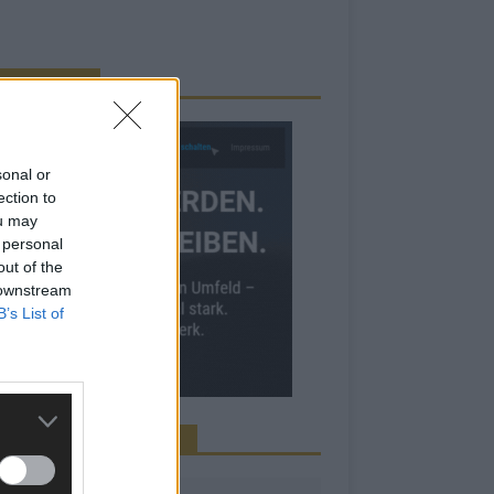
RBE BEI UNS!
sonal or
ection to
ou may
 personal
out of the
 downstream
B’s List of
INE NEWS MEHR VERPASSEN