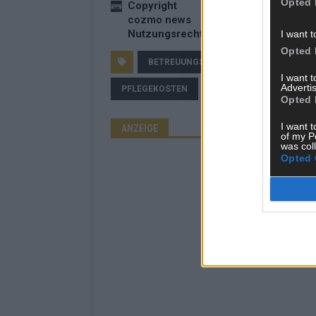
Opted 
Copyright
cozmo news
Nutzungsrechte erwerben?
I want t
Opted 
BETREUUNGSKRÄFTE AUSLAND
LI
I want 
Advertis
PFLEGEKOSTEN
Opted 
I want t
ANZEIGE
of my P
was col
Opted 