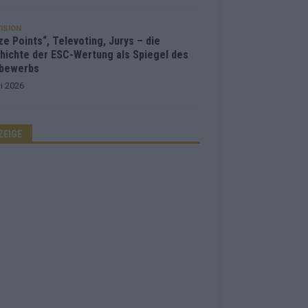
ISION
e Points“, Televoting, Jurys – die
hichte der ESC-Wertung als Spiegel des
bewerbs
i 2026
ZEIGE