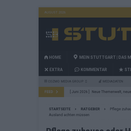
AUGUST 2026
HOME
MEIN STUTTGART | DAS 
EXTRA
KOMMENTAR
ST
COZMO MEDIA GROUP
MEDIADATEN
FEED
[ Juni 2026 ]
Neue Themenwelt, neues
Highlights
EXTRA
STARTSEITE
RATGEBER
Pflege zuha
[ Mai 2026 ]
DARA gewinnt verdient, I
Ausland achten müssen
Fazit zum ESC 2026
KOMMENTAR