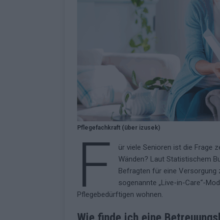
überrascht negativ
EXTRA
Pflegefachkraft (über izusek)
F
ür viele Senioren ist die Frage 
Wänden? Laut Statistischem Bu
Befragten für eine Versorgung 
sogenannte „Live-in-Care“-Mode
Pflegebedürftigen wohnen.
Wie finde ich eine Betreuungs