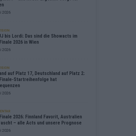
en
i 2026
ISION
J bis Lordi: Das sind die Showacts im
Finale 2026 in Wien
i 2026
ISION
and auf Platz 17, Deutschland auf Platz 2:
Finale-Startreihenfolge hat
equenzen
i 2026
ENTAR
inale 2026: Finnland Favorit, Australien
rascht – alle Acts und unsere Prognose
i 2026