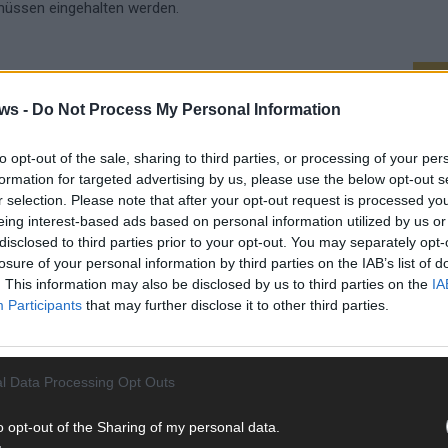
üssen eingehalten werden.
WE
 pro Monat
ws -
Do Not Process My Personal Information
pro Monat, oft zuzüglich Vermittlungsgebühren
to opt-out of the sale, sharing to third parties, or processing of your per
 die Pflegebedürftigen selbst. Ob Zuschüsse der
formation for targeted advertising by us, please use the below opt-out s
rad ab. Pflegegeld oder Sachleistungen können einen Teil
r selection. Please note that after your opt-out request is processed y
eing interest-based ads based on personal information utilized by us or
sogenannte
A1-Bescheinigung
– sie bestätigt, dass die
disclosed to third parties prior to your opt-out. You may separately opt-
rt ist.
losure of your personal information by third parties on the IAB’s list of
. This information may also be disclosed by us to third parties on the
IA
Participants
that may further disclose it to other third parties.
lternative zum Pflegeheim sein – für viele Senioren
milien sollten jedoch genau prüfen, welches Modell am
l Data Processing Opt Outs
d und dass rechtliche Vorgaben eingehalten werden. So
KE
g – ohne rechtliche oder finanzielle Fallstricke.
o opt-out of the Sharing of my personal data.