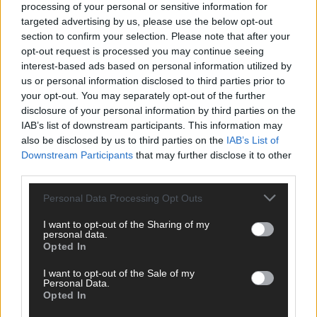
Hetze, Spam oder Werbung werden nicht veröffentlicht. Es
processing of your personal or sensitive information for
gelten unsere
Datenschutzvereinbarungen
.
targeted advertising by us, please use the below opt-out
section to confirm your selection. Please note that after your
*
Kommentar
opt-out request is processed you may continue seeing
interest-based ads based on personal information utilized by
us or personal information disclosed to third parties prior to
your opt-out. You may separately opt-out of the further
disclosure of your personal information by third parties on the
IAB’s list of downstream participants. This information may
also be disclosed by us to third parties on the
IAB’s List of
*
Vor- und Nachname
Downstream Participants
that may further disclose it to other
third parties.
*
E-Mail
Personal Data Processing Opt Outs
I want to opt-out of the Sharing of my
Benachrichtige mich über nachfolgende Kommentare via E-
personal data.
Mail.
Opted In
Benachrichtige mich über neue Beiträge via E-Mail.
I want to opt-out of the Sale of my
Personal Data.
Opted In