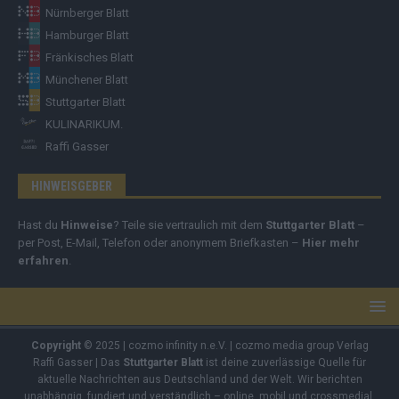
Nürnberger Blatt
Hamburger Blatt
Fränkisches Blatt
Münchener Blatt
Stuttgarter Blatt
KULINARIKUM.
Raffi Gasser
HINWEISGEBER
Hast du
Hinweise
? Teile sie vertraulich mit dem
Stuttgarter Blatt
–
per Post, E-Mail, Telefon oder anonymem Briefkasten –
Hier mehr
erfahren
.
Copyright
© 2025 | cozmo infinity n.e.V. | cozmo media group Verlag
Raffi Gasser | Das
Stuttgarter Blatt
ist deine zuverlässige Quelle für
aktuelle Nachrichten aus Deutschland und der Welt. Wir berichten
unabhängig, fundiert und verständlich – online, mobil und crossmedial.