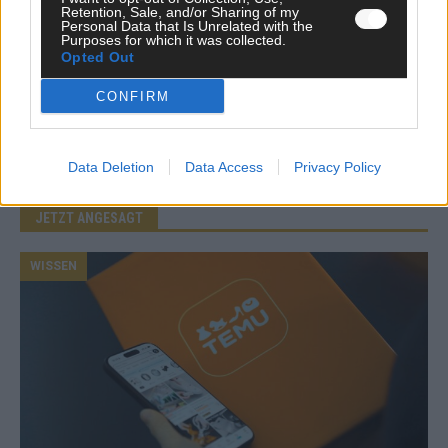
*
E-Mail
Retention, Sale, and/or Sharing of my
Personal Data that Is Unrelated with the
Purposes for which it was collected.
Opted Out
Benachrichtige mich über nachfolgende Kommentare via E-
Mail.
CONFIRM
Benachrichtige mich über neue Beiträge via E-Mail.
Data Deletion
Data Access
Privacy Policy
JETZT ANGESAGT
WISSEN