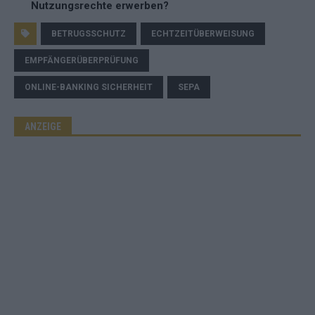
Nutzungsrechte erwerben?
BETRUGSSCHUTZ
ECHTZEITÜBERWEISUNG
EMPFÄNGERÜBERPRÜFUNG
ONLINE-BANKING SICHERHEIT
SEPA
ANZEIGE