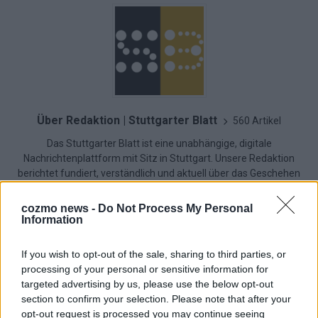
Über Redaktion | Stuttgarter Blatt
560 Artikel
Das Stuttgarter Blatt ist eine unabhängige, digitale
Nachrichtenplattform mit Sitz in Stuttgart. Unsere Redaktion
berichtet fundiert, verständlich und aktuell über das Geschehen
in der Region, in Deutschland und der Welt. Wir verbinden
klassisches journalistisches Handwerk mit modernen
cozmo news -
Do Not Process My Personal
Erzählformen – klar, zuverlässig und nah an den Menschen.
Information
If you wish to opt-out of the sale, sharing to third parties, or
processing of your personal or sensitive information for
targeted advertising by us, please use the below opt-out
KOMMENTARE
section to confirm your selection. Please note that after your
opt-out request is processed you may continue seeing