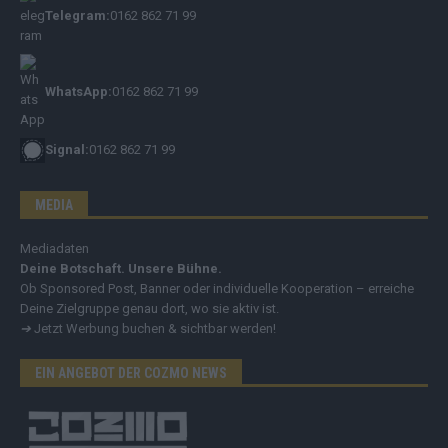
Telegram:
0162 862 71 99
WhatsApp:
0162 862 71 99
Signal:
0162 862 71 99
MEDIA
Mediadaten
Deine Botschaft. Unsere Bühne.
Ob Sponsored Post, Banner oder individuelle Kooperation – erreiche
Deine Zielgruppe genau dort, wo sie aktiv ist.
➔
Jetzt Werbung buchen & sichtbar werden!
EIN ANGEBOT DER COZMO NEWS