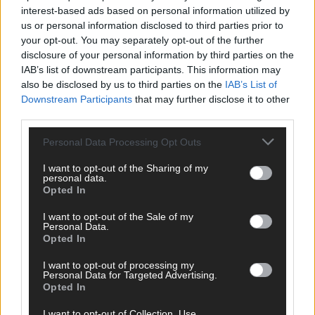
Hinterlasse einen Kommentar
interest-based ads based on personal information utilized by
us or personal information disclosed to third parties prior to
your opt-out. You may separately opt-out of the further
Wir freuen uns auf deinen Beitrag!
Diskutiere mit und teile deine
disclosure of your personal information by third parties on the
Perspektive. Mit * gekennzeichnete Angaben sind Pflichtfelder.
IAB’s list of downstream participants. This information may
Bitte nutze deinen Klarnamen (Vor- und Nachname) und eine
also be disclosed by us to third parties on the
IAB’s List of
gültige E-Mail-Adresse (wird nicht veröffentlicht). Wir prüfen
Downstream Participants
that may further disclose it to other
jeden Kommentar kurz. Beiträge, die unsere
Netiquette
third parties.
respektieren, werden freigeschaltet; Hassrede, Beleidigungen,
Hetze, Spam oder Werbung werden nicht veröffentlicht. Es
Personal Data Processing Opt Outs
gelten unsere
Datenschutzvereinbarungen
.
I want to opt-out of the Sharing of my
*
Kommentar
personal data.
Opted In
I want to opt-out of the Sale of my
Personal Data.
Opted In
I want to opt-out of processing my
Personal Data for Targeted Advertising.
*
Vor- und Nachname
Opted In
I want to opt-out of Collection, Use,