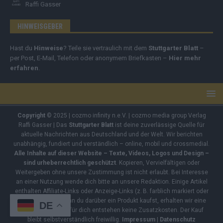
Raffi Gasser
HINWEISGEBER
Hast du
Hinweise
? Teile sie vertraulich mit dem
Stuttgarter Blatt
–
per Post, E-Mail, Telefon oder anonymem Briefkasten –
Hier mehr
erfahren
.
Copyright
© 2025 | cozmo infinity n.e.V. | cozmo media group Verlag
Raffi Gasser | Das
Stuttgarter Blatt
ist deine zuverlässige Quelle für
aktuelle Nachrichten aus Deutschland und der Welt. Wir berichten
unabhängig, fundiert und verständlich – online, mobil und crossmedial.
Alle Inhalte auf dieser Website – Texte, Videos, Logos und Design –
sind urheberrechtlich geschützt
. Kopieren, Vervielfältigen oder
Weitergeben ohne unsere Zustimmung ist nicht erlaubt. Bei Interesse
an einer Nutzung wende dich bitte an unsere Redaktion. Einige Artikel
enthalten Affiliate-Links oder Anzeige-Links (z. B. farblich markiert oder
unterstrichen). Wenn du darüber ein Produkt kaufst, erhalten wir eine
DE
kleine Provision – für dich entstehen keine Zusatzkosten. Der Kauf
bleibt selbstverständlich freiwillig.
Impressum
|
Datenschutz