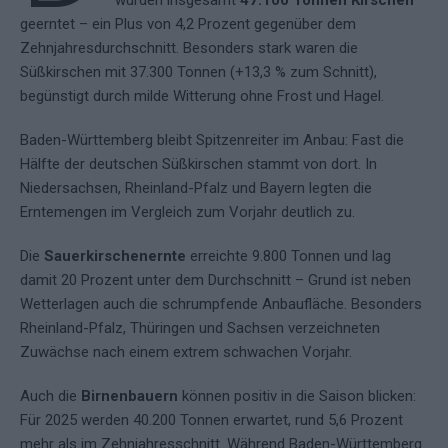
wurden insgesamt
47.100 Tonnen Kirschen
geerntet – ein Plus von 4,2 Prozent gegenüber dem
Zehnjahresdurchschnitt. Besonders stark waren die
Süßkirschen mit 37.300 Tonnen (+13,3 % zum Schnitt),
begünstigt durch milde Witterung ohne Frost und Hagel.
Baden-Württemberg bleibt Spitzenreiter im Anbau: Fast die
Hälfte der deutschen Süßkirschen stammt von dort. In
Niedersachsen, Rheinland-Pfalz und Bayern legten die
Erntemengen im Vergleich zum Vorjahr deutlich zu.
Die
Sauerkirschenernte
erreichte 9.800 Tonnen und lag
damit 20 Prozent unter dem Durchschnitt – Grund ist neben
Wetterlagen auch die schrumpfende Anbaufläche. Besonders
Rheinland-Pfalz, Thüringen und Sachsen verzeichneten
Zuwächse nach einem extrem schwachen Vorjahr.
Auch die
Birnenbauern
können positiv in die Saison blicken:
Für 2025 werden 40.200 Tonnen erwartet, rund 5,6 Prozent
mehr als im Zehnjahresschnitt. Während Baden-Württemberg