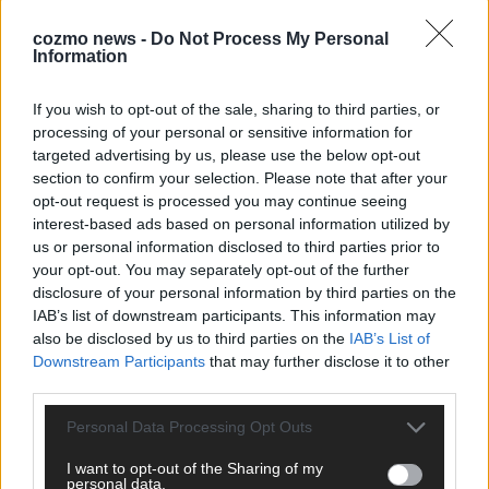
*
Vor- und Nachname
cozmo news -
Do Not Process My Personal
Information
*
E-Mail
If you wish to opt-out of the sale, sharing to third parties, or
processing of your personal or sensitive information for
Benachrichtige mich über nachfolgende Kommentare via E-
targeted advertising by us, please use the below opt-out
Mail.
section to confirm your selection. Please note that after your
opt-out request is processed you may continue seeing
Benachrichtige mich über neue Beiträge via E-Mail.
interest-based ads based on personal information utilized by
us or personal information disclosed to third parties prior to
your opt-out. You may separately opt-out of the further
disclosure of your personal information by third parties on the
IAB’s list of downstream participants. This information may
JETZT ANGESAGT
also be disclosed by us to third parties on the
IAB’s List of
Downstream Participants
that may further disclose it to other
EXTRA
third parties.
Personal Data Processing Opt Outs
I want to opt-out of the Sharing of my
personal data.