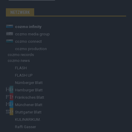
NETZWERK
cozmo infinity
cozmo media group
cozmo connect
cozmo production
cozmo records
cozmo news
FLASH
FLASH UP
Nürnberger Blatt
Hamburger Blatt
Fränkisches Blatt
Münchener Blatt
Stuttgarter Blatt
KULINARIKUM.
Raffi Gasser