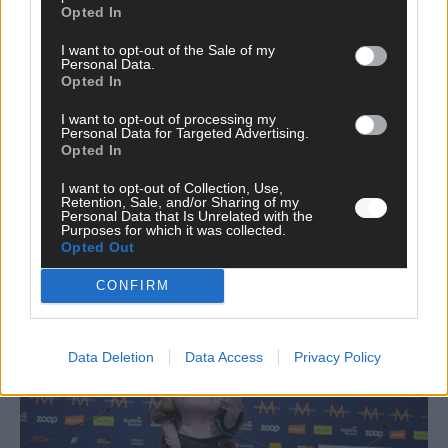
Opted In
I want to opt-out of the Sale of my
Personal Data.
Opted In
I want to opt-out of processing my
Neue Themenwelt, neues Café, neue
Personal Data for Targeted Advertising.
Opted In
Westernstadt: Der Europa-Park 2026 setzt auf
viele Highlights
I want to opt-out of Collection, Use,
Retention, Sale, and/or Sharing of my
Juni 2026
Personal Data that Is Unrelated with the
Purposes for which it was collected.
Opted Out
KOMMENTAR
CONFIRM
Data Deletion
Data Access
Privacy Policy