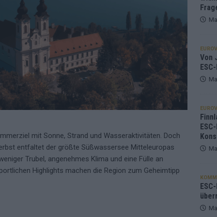
Frag
Ma
EUROV
Von J
ESC-
Ma
EUROV
Finnl
ESC-
ommerziel mit Sonne, Strand und Wasseraktivitäten. Doch
Kons
bst entfaltet der größte Süßwassersee Mitteleuropas
Ma
eniger Trubel, angenehmes Klima und eine Fülle an
 sportlichen Highlights machen die Region zum Geheimtipp
KOMM
ESC-F
über
Ma