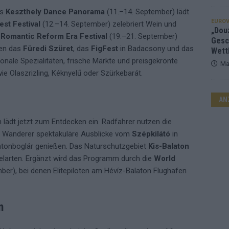
as
Keszthely Dance Panorama
(11.–14. September) lädt
EUROV
st Festival
(12.–14. September) zelebriert Wein und
„Douz
s
Romantic Reform Era Festival
(19.–21. September)
Gesc
gen das
Füredi Szüret
, das
FigFest
in Badacsony und das
Wett
gionale Spezialitäten, frische Märkte und preisgekrönte
Ma
ie Olaszrizling, Kéknyelű oder Szürkebarát.
AN
 lädt jetzt zum Entdecken ein. Radfahrer nutzen die
d Wanderer spektakuläre Ausblicke vom
Szépkilátó
in
atonboglár genießen. Das Naturschutzgebiet
Kis-Balaton
elarten. Ergänzt wird das Programm durch die
World
ber), bei denen Elitepiloten am Hévíz-Balaton Flughafen
n