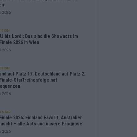
en
i 2026
ISION
J bis Lordi: Das sind die Showacts im
Finale 2026 in Wien
i 2026
ISION
and auf Platz 17, Deutschland auf Platz 2:
Finale-Startreihenfolge hat
equenzen
i 2026
ENTAR
inale 2026: Finnland Favorit, Australien
rascht – alle Acts und unsere Prognose
i 2026