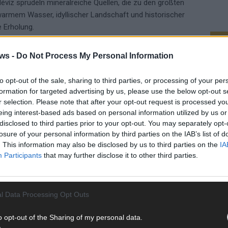
Hévíz sprudeln mineralreiche Quellen, die zu den größten
warmem Wasser, idyllischer Landschaft und historischer
e Erholung.
WE
r und vielseitiger – ein Reiseziel, das Kultur, Natur,
ws -
Do Not Process My Personal Information
et.
to opt-out of the sale, sharing to third parties, or processing of your per
formation for targeted advertising by us, please use the below opt-out s
r selection. Please note that after your opt-out request is processed y
eing interest-based ads based on personal information utilized by us or
disclosed to third parties prior to your opt-out. You may separately opt-
TON HERBST
UNGARN REISEN
losure of your personal information by third parties on the IAB’s list of
HÉVÍZ
. This information may also be disclosed by us to third parties on the
IA
Participants
that may further disclose it to other third parties.
l Data Processing Opt Outs
KE
o opt-out of the Sharing of my personal data.