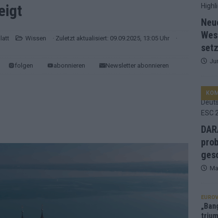
eigt
d Favorit, Australien überrascht – alle Acts und unsere Prognose
Neu
Wes
latt
Wissen
· Zuletzt aktualisiert: 09.09.2025, 13:05 Uhr
·
setz
ng, Jurys – die Geschichte der ESC-Wertung als Spiegel des
Ju
folgen
abonnieren
Newsletter abonnieren
ualifikanten, vier Big-Four-Länder, ein Gastgeber – alle Acts im
KO
nknown“, Walzer zu kurz, Moderation zu provinziell – das Fazit zum
DARA
prob
le 2: Dänemark vorne, Aserbaidschan chancenlos – Zypern
gesc
Ma
 Café, neue Westernstadt: Der Europa-Park 2026 setzt auf viele
EUROV
„Ban
trium
srael problematisch, Deutschland strukturell gescheitert – das