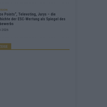
ISION
e Points“, Televoting, Jurys – die
hichte der ESC-Wertung als Spiegel des
bewerbs
i 2026
ZEIGE