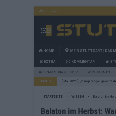
AUGUST 2026
HOME
MEIN STUTTGART | DAS 
EXTRA
KOMMENTAR
ST
COZMO MEDIA GROUP
MEDIADATEN
FEED
[ Mai 2026 ]
„Bangaranga“ gewinnt den
Fragen
EUROVISION
STARTSEITE
WISSEN
Balaton im Herb
[ Mai 2026 ]
Von JJ bis Lordi: Das si
[ Mai 2026 ]
Finnland auf Platz 17, De
Balaton im Herbst: War