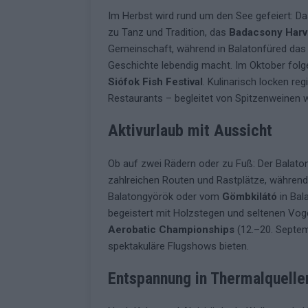
Im Herbst wird rund um den See gefeiert: D
zu Tanz und Tradition, das
Badacsony Harve
Gemeinschaft, während in Balatonfüred da
Geschichte lebendig macht. Im Oktober fol
Siófok Fish Festival
. Kulinarisch locken re
Restaurants – begleitet von Spitzenweinen w
Aktivurlaub mit Aussicht
Ob auf zwei Rädern oder zu Fuß: Der Balaton
zahlreichen Routen und Rastplätze, währen
Balatongyörök oder vom
Gömbkilátó
in Bal
begeistert mit Holzstegen und seltenen Vog
Aerobatic Championships
(12.–20. Septem
spektakuläre Flugshows bieten.
Entspannung in Thermalquelle