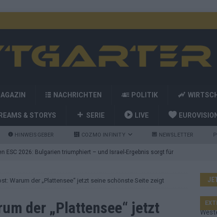
MAGAZIN
NACHRICHTEN
POLITIK
WIRTSC
REAMS & STORYS
SERIE
LIVE
EUROVISIO
HINWEISGEBER
COZMO INFINITY
NEWSLETTER
P
 ESC 2026: Bulgarien triumphiert – und Israel-Ergebnis sorgt für
JE
st: Warum der „Plattensee“ jetzt seine schönste Seite zeigt
nd die Showacts im ESC-Finale 2026 in Wien
EUROVISION
utschland auf Platz 2: ESC-Finale-Startreihenfolge hat
um der „Plattensee“ jetzt
EXT