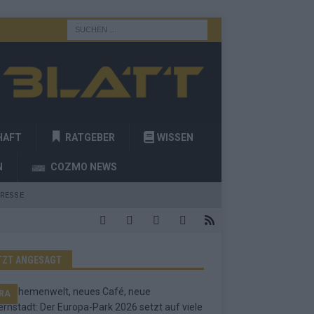
HAFT
RATGEBER
WISSEN
N
COZMO NEWS
RESSE
TZT ANGESAGT
RA