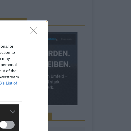
RBE BEI UNS!
sonal or
ection to
ou may
 personal
out of the
 downstream
B’s List of
INE NEWS MEHR VERPASSEN