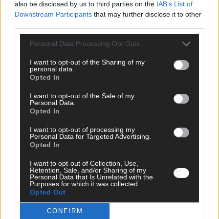
also be disclosed by us to third parties on the
IAB’s List of
Downstream Participants
that may further disclose it to other
third parties.
Personal Data Processing Opt Outs
JETZT ANGESAGT
I want to opt-out of the Sharing of my
personal data.
EXTRA
Opted In
I want to opt-out of the Sale of my
Personal Data.
Opted In
I want to opt-out of processing my
Personal Data for Targeted Advertising.
Opted In
I want to opt-out of Collection, Use,
Retention, Sale, and/or Sharing of my
Personal Data that Is Unrelated with the
Purposes for which it was collected.
Neue Themenwelt, neues Café, neue
Opted Out
Westernstadt: Der Europa-Park 2026 setzt auf
CONFIRM
viele Highlights