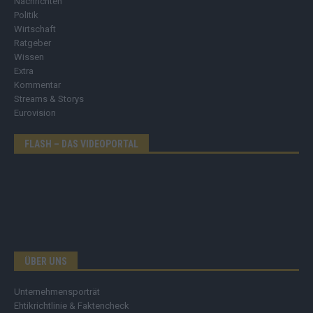
Nachrichten
Politik
Wirtschaft
Ratgeber
Wissen
Extra
Kommentar
Streams & Storys
Eurovision
FLASH – DAS VIDEOPORTAL
ÜBER UNS
Unternehmensporträt
Ehtikrichtlinie & Faktencheck