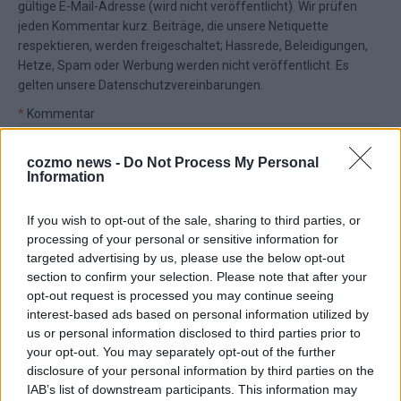
gültige E-Mail-Adresse (wird nicht veröffentlicht). Wir prüfen
jeden Kommentar kurz. Beiträge, die unsere
Netiquette
respektieren, werden freigeschaltet; Hassrede, Beleidigungen,
Hetze, Spam oder Werbung werden nicht veröffentlicht. Es
gelten unsere
Datenschutzvereinbarungen
.
*
Kommentar
cozmo news -
Do Not Process My Personal
Information
If you wish to opt-out of the sale, sharing to third parties, or
processing of your personal or sensitive information for
*
Vor- und Nachname
targeted advertising by us, please use the below opt-out
section to confirm your selection. Please note that after your
opt-out request is processed you may continue seeing
*
E-Mail
interest-based ads based on personal information utilized by
us or personal information disclosed to third parties prior to
Benachrichtige mich über nachfolgende Kommentare via E-
your opt-out. You may separately opt-out of the further
Mail.
disclosure of your personal information by third parties on the
IAB’s list of downstream participants. This information may
Benachrichtige mich über neue Beiträge via E-Mail.