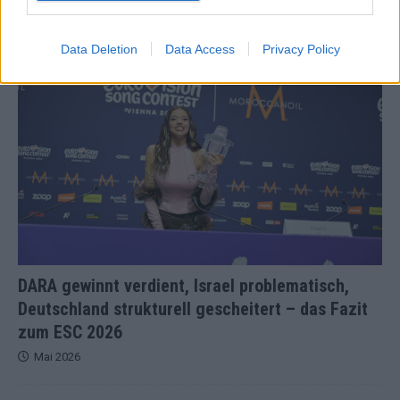
Juni 2026
Data Deletion
Data Access
Privacy Policy
KOMMENTAR
DARA gewinnt verdient, Israel problematisch,
Deutschland strukturell gescheitert – das Fazit
zum ESC 2026
Mai 2026