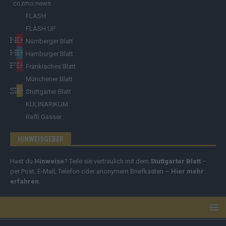
cozmo news
FLASH
FLASH UP
Nürnberger Blatt
Hamburger Blatt
Fränkisches Blatt
Münchener Blatt
Stuttgarter Blatt
KULINARIKUM.
Raffi Gasser
HINWEISGEBER
Hast du
Hinweise
? Teile sie vertraulich mit dem
Stuttgarter Blatt
–
per Post, E-Mail, Telefon oder anonymem Briefkasten –
Hier mehr
erfahren
.