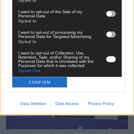
Opted In
I want to opt-out of the Sale of my
Personal Data.
Neue Themenwelt, neues Café, neue
Opted In
Westernstadt: Der Europa-Park 2026 setzt auf
I want to opt-out of processing my
viele Highlights
Personal Data for Targeted Advertising.
Opted In
Juni 2026
I want to opt-out of Collection, Use,
Retention, Sale, and/or Sharing of my
Personal Data that Is Unrelated with the
KOMMENTAR
Purposes for which it was collected.
Opted Out
CONFIRM
Data Deletion
Data Access
Privacy Policy