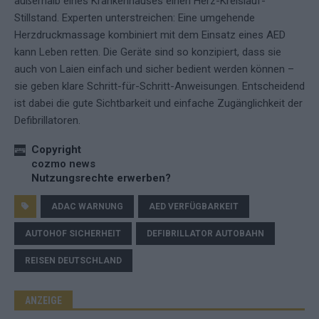
außerhalb eines Krankenhauses einen Herz-Kreislauf-
Stillstand. Experten unterstreichen: Eine umgehende
Herzdruckmassage kombiniert mit dem Einsatz eines AED
kann Leben retten. Die Geräte sind so konzipiert, dass sie
auch von Laien einfach und sicher bedient werden können –
sie geben klare Schritt-für-Schritt-Anweisungen. Entscheidend
ist dabei die gute Sichtbarkeit und einfache Zugänglichkeit der
Defibrillatoren.
Copyright
cozmo news
Nutzungsrechte erwerben?
ADAC WARNUNG
AED VERFÜGBARKEIT
AUTOHOF SICHERHEIT
DEFIBRILLATOR AUTOBAHN
REISEN DEUTSCHLAND
ANZEIGE