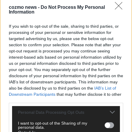
Nachrichtenplattform mit Sitz in Stuttgart. Unsere Redaktion
cozmo news -
Do Not Process My Personal
berichtet fundiert, verständlich und aktuell über das Geschehen
Information
in der Region, in Deutschland und der Welt. Wir verbinden
klassisches journalistisches Handwerk mit modernen
If you wish to opt-out of the sale, sharing to third parties, or
Erzählformen – klar, zuverlässig und nah an den Menschen.
processing of your personal or sensitive information for
targeted advertising by us, please use the below opt-out
section to confirm your selection. Please note that after your
opt-out request is processed you may continue seeing
interest-based ads based on personal information utilized by
us or personal information disclosed to third parties prior to
JETZT ANGESAGT
your opt-out. You may separately opt-out of the further
disclosure of your personal information by third parties on the
IAB’s list of downstream participants. This information may
EXTRA
also be disclosed by us to third parties on the
IAB’s List of
Downstream Participants
that may further disclose it to other
third parties.
Personal Data Processing Opt Outs
I want to opt-out of the Sharing of my
personal data.