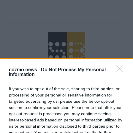
cozmo news -
Do Not Process My Personal
Information
Über Redaktion | Stuttgarter Blatt
557 Artikel
If you wish to opt-out of the sale, sharing to third parties, or
Das Stuttgarter Blatt ist eine unabhängige, digitale
processing of your personal or sensitive information for
Nachrichtenplattform mit Sitz in Stuttgart. Unsere Redaktion
targeted advertising by us, please use the below opt-out
berichtet fundiert, verständlich und aktuell über das Geschehen
section to confirm your selection. Please note that after your
in der Region, in Deutschland und der Welt. Wir verbinden
opt-out request is processed you may continue seeing
klassisches journalistisches Handwerk mit modernen
interest-based ads based on personal information utilized by
Erzählformen – klar, zuverlässig und nah an den Menschen.
us or personal information disclosed to third parties prior to
your opt-out. You may separately opt-out of the further