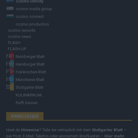
cozmo infinity
cozmo media group
cozmo connect
cozmo production
cozmo records
cozmo news
FLASH
FLASH UP
Nürnberger Blatt
Hamburger Blatt
Fränkisches Blatt
Münchener Blatt
Stuttgarter Blatt
KULINARIKUM.
Raffi Gasser
HINWEISGEBER
Hast du
Hinweise
? Teile sie vertraulich mit dem
Stuttgarter Blatt
–
per Post, E-Mail, Telefon oder anonymem Briefkasten –
Hier mehr