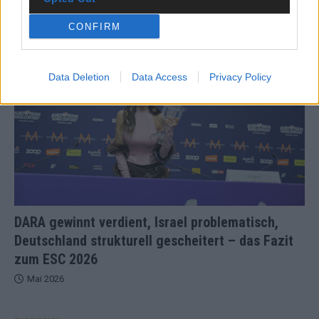
Juni 2026
CONFIRM
KOMMENTAR
Data Deletion
Data Access
Privacy Policy
DARA gewinnt verdient, Israel problematisch,
Deutschland strukturell gescheitert – das Fazit
zum ESC 2026
Mai 2026