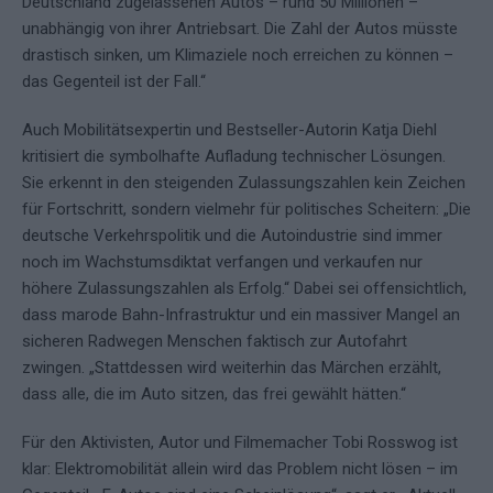
Deutschland zugelassenen Autos – rund 50 Millionen –
unabhängig von ihrer Antriebsart. Die Zahl der Autos müsste
drastisch sinken, um Klimaziele noch erreichen zu können –
das Gegenteil ist der Fall.“
Auch Mobilitätsexpertin und Bestseller-Autorin Katja Diehl
kritisiert die symbolhafte Aufladung technischer Lösungen.
Sie erkennt in den steigenden Zulassungszahlen kein Zeichen
für Fortschritt, sondern vielmehr für politisches Scheitern: „Die
deutsche Verkehrspolitik und die Autoindustrie sind immer
noch im Wachstumsdiktat verfangen und verkaufen nur
höhere Zulassungszahlen als Erfolg.“ Dabei sei offensichtlich,
dass marode Bahn-Infrastruktur und ein massiver Mangel an
sicheren Radwegen Menschen faktisch zur Autofahrt
zwingen. „Stattdessen wird weiterhin das Märchen erzählt,
dass alle, die im Auto sitzen, das frei gewählt hätten.“
Für den Aktivisten, Autor und Filmemacher Tobi Rosswog ist
klar: Elektromobilität allein wird das Problem nicht lösen – im