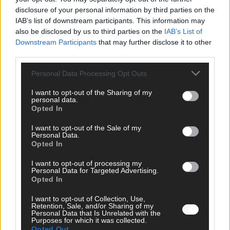
disclosure of your personal information by third parties on the
IAB’s list of downstream participants. This information may
also be disclosed by us to third parties on the
IAB’s List of
Downstream Participants
that may further disclose it to other
JETZT ANGESAGT
third parties.
EXTRA
Personal Data Processing Opt Outs
I want to opt-out of the Sharing of my
personal data.
Opted In
I want to opt-out of the Sale of my
Personal Data.
Opted In
I want to opt-out of processing my
Personal Data for Targeted Advertising.
Opted In
Neue Themenwelt, neues Café, neue
I want to opt-out of Collection, Use,
Westernstadt: Der Europa-Park 2026 setzt auf
Retention, Sale, and/or Sharing of my
Personal Data that Is Unrelated with the
viele Highlights
Purposes for which it was collected.
Opted Out