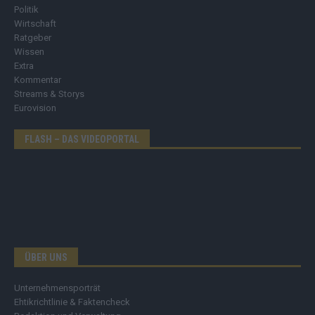
Politik
Wirtschaft
Ratgeber
Wissen
Extra
Kommentar
Streams & Storys
Eurovision
FLASH – DAS VIDEOPORTAL
ÜBER UNS
Unternehmensporträt
Ehtikrichtlinie & Faktencheck