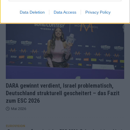
Data Deletion
Data Access
Privacy Policy
KOMMENTAR
DARA gewinnt verdient, Israel problematisch,
Deutschland strukturell gescheitert – das Fazit
zum ESC 2026
Mai 2026
EUROVISION