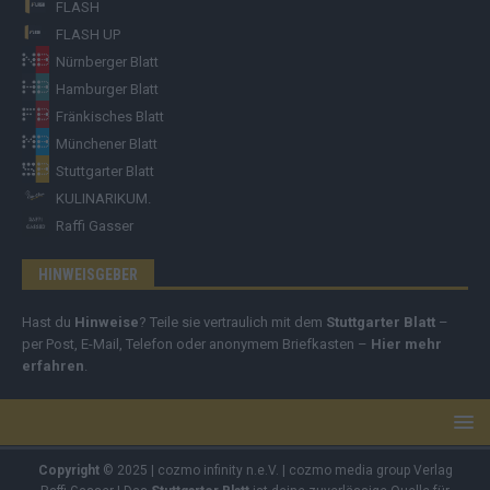
FLASH
FLASH UP
Nürnberger Blatt
Hamburger Blatt
Fränkisches Blatt
Münchener Blatt
Stuttgarter Blatt
KULINARIKUM.
Raffi Gasser
HINWEISGEBER
Hast du
Hinweise
? Teile sie vertraulich mit dem
Stuttgarter Blatt
–
per Post, E-Mail, Telefon oder anonymem Briefkasten –
Hier mehr
erfahren
.
Copyright
© 2025 | cozmo infinity n.e.V. | cozmo media group Verlag