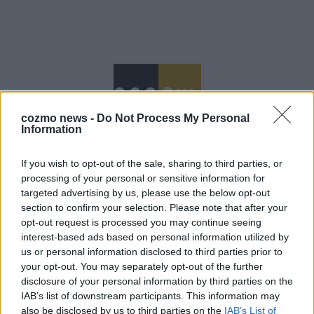
cozmo news -
Do Not Process My Personal
Information
If you wish to opt-out of the sale, sharing to third parties, or
Über Redaktion | Stuttgarter Blatt
557 Artikel
processing of your personal or sensitive information for
targeted advertising by us, please use the below opt-out
Das Stuttgarter Blatt ist eine unabhängige, digitale
section to confirm your selection. Please note that after your
Nachrichtenplattform mit Sitz in Stuttgart. Unsere Redaktion
opt-out request is processed you may continue seeing
berichtet fundiert, verständlich und aktuell über das Geschehen
interest-based ads based on personal information utilized by
in der Region, in Deutschland und der Welt. Wir verbinden
us or personal information disclosed to third parties prior to
klassisches journalistisches Handwerk mit modernen
your opt-out. You may separately opt-out of the further
Erzählformen – klar, zuverlässig und nah an den Menschen.
disclosure of your personal information by third parties on the
IAB’s list of downstream participants. This information may
also be disclosed by us to third parties on the
IAB’s List of