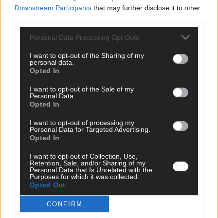
Downstream Participants
that may further disclose it to other
third parties.
JETZT ANGESAGT
Personal Data Processing Opt Outs
I want to opt-out of the Sharing of my
EXTRA
personal data.
Opted In
I want to opt-out of the Sale of my
Personal Data.
Opted In
I want to opt-out of processing my
Personal Data for Targeted Advertising.
Opted In
I want to opt-out of Collection, Use,
Retention, Sale, and/or Sharing of my
Personal Data that Is Unrelated with the
Neue Themenwelt, neues Café, neue
Purposes for which it was collected.
Opted Out
Westernstadt: Der Europa-Park 2026 setzt auf
viele Highlights
CONFIRM
Juni 2026