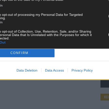
In
to opt-out of processing my Personal Data for Targeted
ing.
WE
In
o opt-out of Collection, Use, Retention, Sale, and/or Sharing
ersonal Data that Is Unrelated with the Purposes for which it
lected.
Out
CONFIRM
Data Deletion
Data Access
Privacy Policy
KE