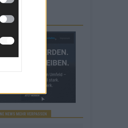
RBE BEI UNS!
INE NEWS MEHR VERPASSEN