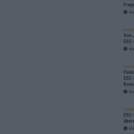
Frag
Ma
EUROV
Von J
ESC-
Ma
EUROV
Finnl
ESC-
Kons
Ma
KOMM
ESC-F
über
Ma