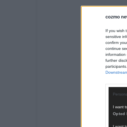
cozmo ne
If you wish 
sensitive in
confirm you
continue se
information 
further disc
participants
Downstream 
Persona
I want t
Opted 
I want t