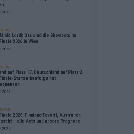
en
i 2026
ISION
J bis Lordi: Das sind die Showacts im
Finale 2026 in Wien
i 2026
ISION
and auf Platz 17, Deutschland auf Platz 2:
Finale-Startreihenfolge hat
equenzen
i 2026
ENTAR
inale 2026: Finnland Favorit, Australien
rascht – alle Acts und unsere Prognose
i 2026