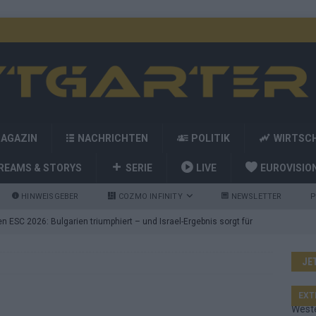
MAGAZIN
NACHRICHTEN
POLITIK
WIRTSC
REAMS & STORYS
SERIE
LIVE
EUROVISIO
HINWEISGEBER
COZMO INFINITY
NEWSLETTER
P
 ESC 2026: Bulgarien triumphiert – und Israel-Ergebnis sorgt für
JE
nd die Showacts im ESC-Finale 2026 in Wien
EUROVISION
utschland auf Platz 2: ESC-Finale-Startreihenfolge hat
EXT