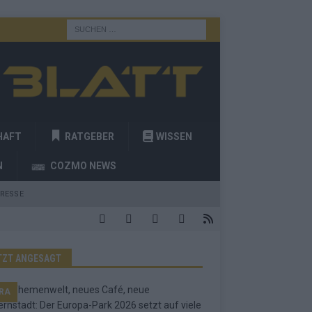
HAFT
RATGEBER
WISSEN
N
COZMO NEWS
RESSE
TZT ANGESAGT
RA