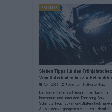
Konsequenzen
EUROVISION
RATGEBER
[ Mai 2026 ]
ESC-Finale 2026: Finnlan
KOMMENTAR
[ Mai 2026 ]
„Douze Points“, Televoti
Wettbewerbs
EUROVISION
[ Mai 2026 ]
ESC-Finale komplett: 20 Q
Überblick
EUROVISION
[ Mai 2026 ]
ESC 2026: JJ performt „U
zweiten Halbfinale
KOMMENTAR
Sieben Tipps für den Frühjahrschec
Vom Unterboden bis zur Beleuchtu
[ Mai 2026 ]
Quoten vor ESC-Halbfina
April 2026
Redaktion | Stuttgarter Blatt
überrascht negativ
EXTRA
Der Winter hinterlässt Spuren – am Lack, im
[ Juni 2026 ]
Neue Themenwelt, neues
Innenraum und unter dem Fahrzeug. Salz,
Highlights
EXTRA
Schmutz, Feuchtigkeit und Blütenstaub habe
Auto in den vergangenen Monaten ordentlich
[ Mai 2026 ]
DARA gewinnt verdient, I