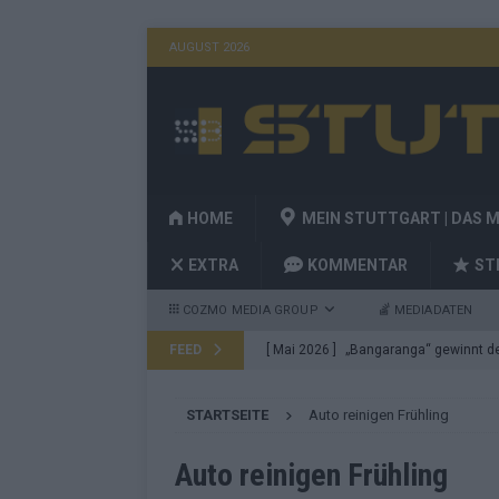
AUGUST 2026
HOME
MEIN STUTTGART | DAS 
EXTRA
KOMMENTAR
ST
COZMO MEDIA GROUP
MEDIADATEN
FEED
[ Mai 2026 ]
„Bangaranga“ gewinnt den
Fragen
EUROVISION
STARTSEITE
Auto reinigen Frühling
[ Mai 2026 ]
Von JJ bis Lordi: Das si
[ Mai 2026 ]
Finnland auf Platz 17, De
Auto reinigen Frühling