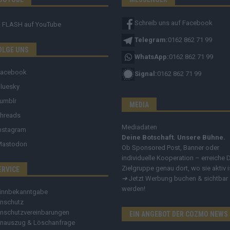
Schreib uns auf Facebook
FLASH
auf YouTube
Telegram:
0162 862 71 99
OLGE UNS
WhatsApp:
0162 862 71 99
Facebook
Signal:
0162 862 71 99
luesky
umblr
MEDIA
hreads
Mediadaten
nstagram
Deine Botschaft. Unsere Bühne.
Mastodon
Ob Sponsored Post, Banner oder
individuelle Kooperation – erreiche 
Zielgruppe genau dort, wo sie aktiv i
ERVICE
➔
Jetzt Werbung buchen & sichtbar
werden!
innbekanntgabe
nschutz
nschutzvereinbarungen
EIN ANGEBOT DER COZMO NEWS
nauszug & Löschanfrage