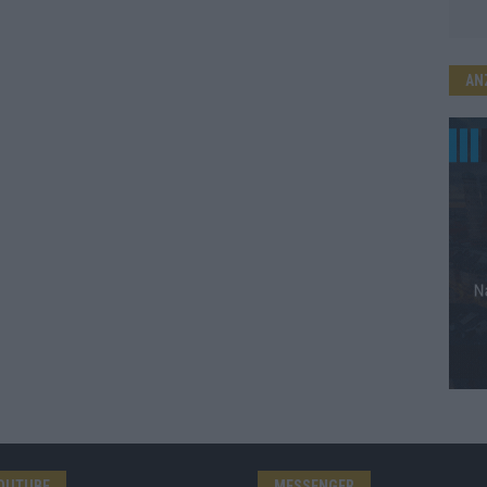
AN
OUTUBE
MESSENGER