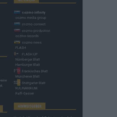
cozmo infinity
cozmo media group
cozmo connect
cozmo production
cozmo records
cozmo news
FLASH
FLASH UP
Nürnberger Blatt
Hamburger Blatt
Fränkisches Blatt
Münchener Blatt
Deine
Stuttgarter Blatt
st.
KULINARIKUM.
Raffi Gasser
HINWEISGEBER