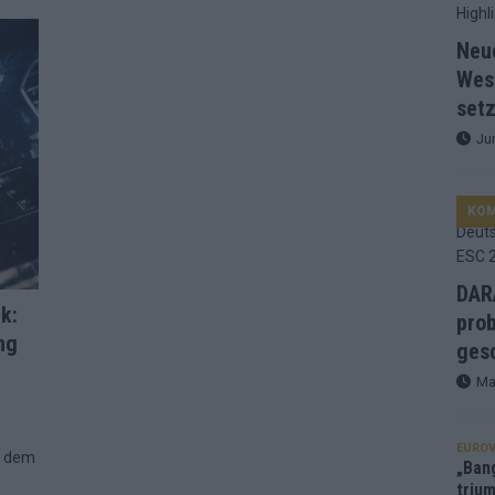
d Favorit, Australien überrascht – alle Acts und unsere Prognose
Neu
Wes
setz
ng, Jurys – die Geschichte der ESC-Wertung als Spiegel des
Ju
ualifikanten, vier Big-Four-Länder, ein Gastgeber – alle Acts im
KO
nknown“, Walzer zu kurz, Moderation zu provinziell – das Fazit zum
DARA
k:
prob
ng
le 2: Dänemark vorne, Aserbaidschan chancenlos – Zypern
gesc
Ma
 Café, neue Westernstadt: Der Europa-Park 2026 setzt auf viele
EUROV
n dem
„Ban
trium
srael problematisch, Deutschland strukturell gescheitert – das