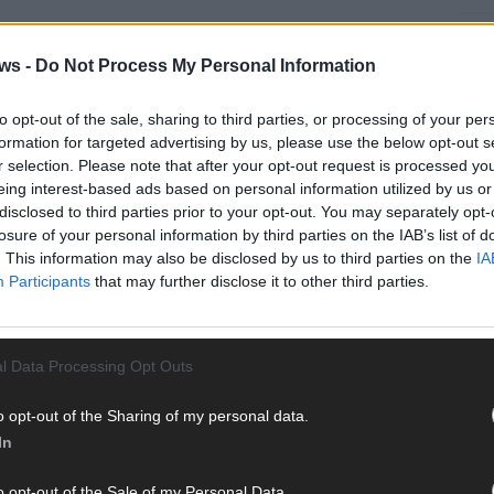
EUROV
„Douz
ws -
Do Not Process My Personal Information
Gesc
Wett
to opt-out of the sale, sharing to third parties, or processing of your per
Ma
formation for targeted advertising by us, please use the below opt-out s
r selection. Please note that after your opt-out request is processed y
eing interest-based ads based on personal information utilized by us or
disclosed to third parties prior to your opt-out. You may separately opt-
AN
losure of your personal information by third parties on the IAB’s list of
. This information may also be disclosed by us to third parties on the
IA
Participants
that may further disclose it to other third parties.
l Data Processing Opt Outs
o opt-out of the Sharing of my personal data.
In
o opt-out of the Sale of my Personal Data.