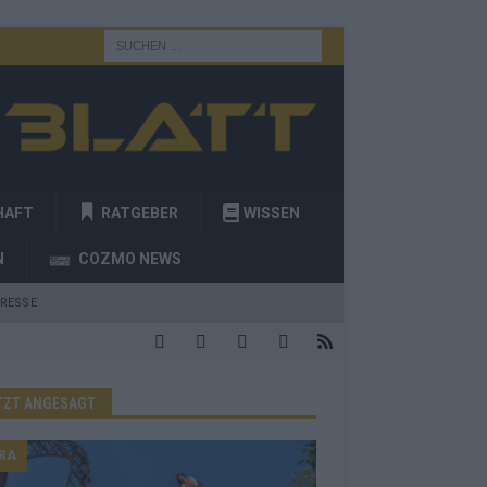
HAFT
RATGEBER
WISSEN
N
COZMO NEWS
RESSE
TZT ANGESAGT
RA