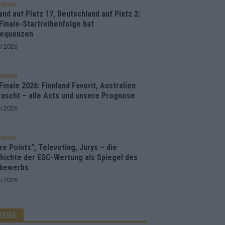
ISION
and auf Platz 17, Deutschland auf Platz 2:
Finale-Startreihenfolge hat
equenzen
i 2026
ENTAR
inale 2026: Finnland Favorit, Australien
rascht – alle Acts und unsere Prognose
i 2026
ISION
e Points“, Televoting, Jurys – die
hichte der ESC-Wertung als Spiegel des
bewerbs
i 2026
ZEIGE