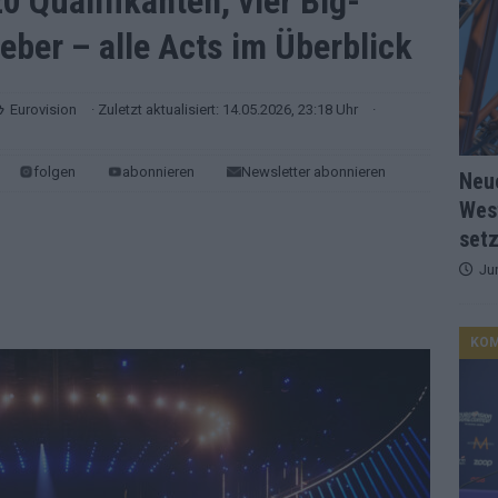
0 Qualifikanten, vier Big-
eber – alle Acts im Überblick
d Favorit, Australien überrascht – alle Acts und unsere Prognose
Eurovision
· Zuletzt aktualisiert: 14.05.2026, 23:18 Uhr
·
ng, Jurys – die Geschichte der ESC-Wertung als Spiegel des
folgen
abonnieren
Newsletter abonnieren
Neu
ualifikanten, vier Big-Four-Länder, ein Gastgeber – alle Acts im
Wes
setz
nknown“, Walzer zu kurz, Moderation zu provinziell – das Fazit zum
Ju
le 2: Dänemark vorne, Aserbaidschan chancenlos – Zypern
KO
 Café, neue Westernstadt: Der Europa-Park 2026 setzt auf viele
srael problematisch, Deutschland strukturell gescheitert – das