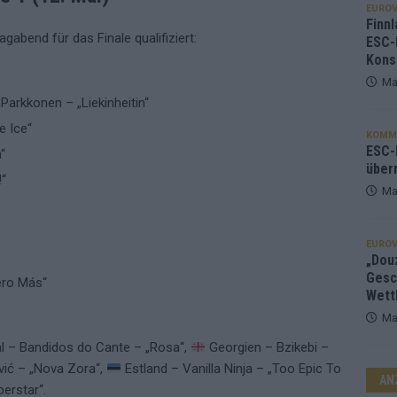
EUROV
Finnl
abend für das Finale qualifiziert:
ESC-
Kons
Ma
Parkkonen – „Liekinheitin“
e Ice“
KOMM
ESC-F
“
über
!“
Ma
EUROV
„Douz
Gesc
ero Más“
Wett
Ma
l – Bandidos do Cante – „Rosa“,
Georgien – Bzikebi –
ić – „Nova Zora“,
Estland – Vanilla Ninja – „Too Epic To
AN
erstar“.